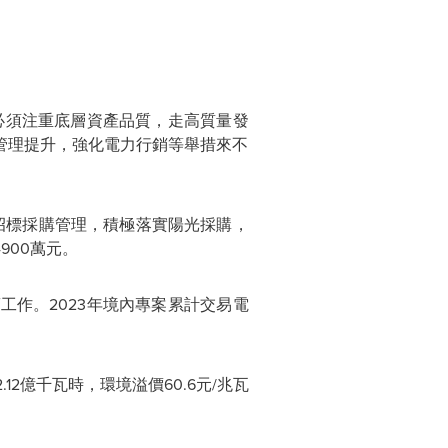
必須注重底層資產品質，走高質量發
管理提升，強化電力行銷等舉措來不
化招標採購管理，積極落實陽光採購，
900萬元。
銷工作。
2023年境內
專案累計交易電
12億千瓦時，環境溢價60.6元/兆瓦