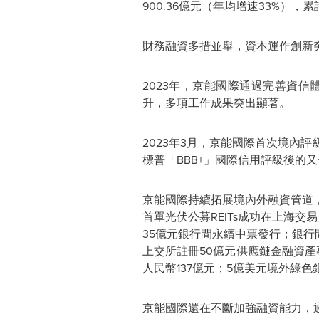
900.36億元（年均增速33%）
財務融資多措並舉，資本運作創新
2023年，京能國際通過完善資
升，多項工作成果突出顯著。
2023年3月，京能國際首次境內
標普「BBB+」
國際信用評級後的又
京能國際持續拓展境內外融資管道
首單光伏公募REITs成功在上海交
35億元銀行間永續中票發行；銀行間
上交所註冊50億元供應鏈金融資產
人民幣137億元；5億美元境外綠
京能國際還在
不斷加強融資能力，