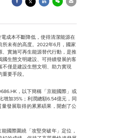
，發電成本不斷降低，使得清潔能源在
未有的高度。2022年6月，國家
源、實施可再生能源替代行動，是推
我國生態文明建設、可持續發展的客
碳不僅是建設生態文明、助力實現
的重要手段。
6.HK，以下簡稱
「
京能國際
」或
比增加35%；利潤總額6.54億元，同
高質量發展取得的累累碩果，開創了公
京能國際圍繞
「
攻堅突破年
」
定位，