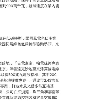
較好的成績，保持了高質量快速發展
達到900萬千瓦，發展速度在業內處
源綠色低碳轉型，鞏固風電光伏產業
鞏固拓展綠色低碳轉型強勁勢頭。京
案落地，
「吉
電進
京」
輸電線路專案
進京
」
渾善達克沙地至京津冀輸電線
得500兆瓦建設指標、其中200
基地核准專案——通遼市2.43吉瓦
群專案，打造水風光儲多能互補基
時，公司在江浙滬、珠三角和雲南等
首都新能源控制裝機容量突破150