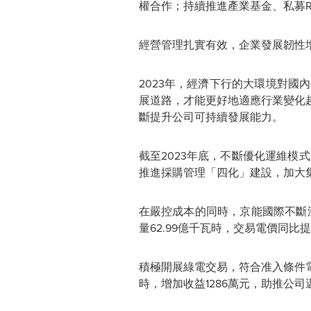
權合作；持續推進產業基金、私募R
經營管理扎實有效，企業發展韌性
2023年，經濟下行的大環境對
展道路，才能更好地適應行業變化
斷提升公司可持續發展能力。
截至2023年底，不斷優化運維模
推進採購管理
「四化」
建設，加大
在嚴控成本的同時，京能國際不斷
量62.99億千瓦時，交易電價同比提高
積極開展綠電交易，符合准入條件
時，增加收益1286萬元，助推公