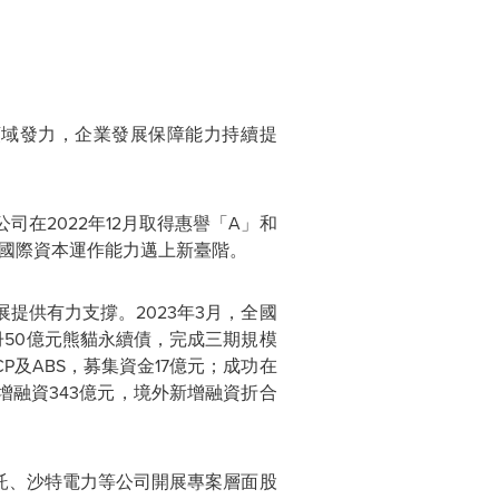
領域發力，企業發展保障能力持續提
司在2022年12月取得惠譽
「A」和
國際資本運作能力邁上新臺階。
展提供有力支撐。
2023年3月，全國
註冊50億元熊貓永續債，完成三期規模
P及ABS，募集資金17億元；成功在
增融資343億元，境外新增融資折合
。
託、沙特電力等公司開展專案層面股