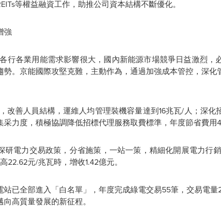
EITs等權益融資工作，助推公司資本結構不斷優化。
增強
國內各行各業用能需求影響很大，國內新能源市場競爭日益激烈，
趨勢。京能國際攻堅克難，主動作為，通過加強成本管控，深化
式，改善人員結構，運維人均管理裝機容量達到16兆瓦/人；深
集采力度，積極協調降低招標代理服務取費標準，年度節省費用4
深研電力交易政策，分省施策，一站一策，精細化開展電力行
22.62元/兆瓦時，增收1.42億元。
電站已全部進入
「
白名單
」
，年度完成綠電交易55筆，交易電量2.
司邁向高質量發展的新征程。