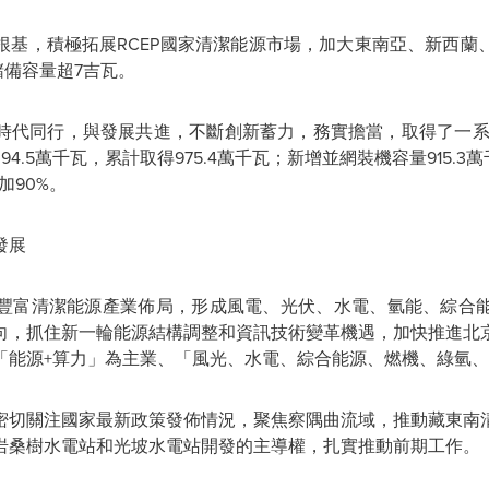
根基，積極拓展
RCEP國家清潔能源市場，加大東南亞、新西
儲備容量超7吉瓦。
時代同行，與發展共進，不斷創新蓄力，務實擔當，取得了一
4.5萬千瓦，累計取得975.4萬千瓦；新增並網裝機容量915.3
加90%。
發展
豐富清潔能源產業佈局，形成風電、光伏、水電、氫能、綜合
向，抓住新一輪能源結構調整和資訊技術變革機遇，加快推進北
「
能源+算力
」
為主業、
「
風光、水電、綜合能源、燃機、綠氫、
密切關注國家最新政策發佈情況，聚焦察隅曲流域，推動藏東南
岩桑樹水電站和光坡水電站開發的主導權，扎實推動前期工作。