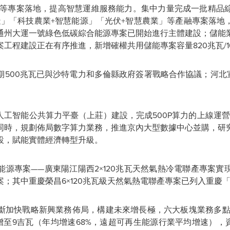
等專案落地，提高智慧運維服務能力。集中力量完成一批精品
造
」「
科技農業+智慧能源
」「
光伏+智慧農業
」
等產融專案落地
通州大運一號綠色低碳綜合能源專案已開始進行主體建設；儲能
工程建設正在有序推進，新增確權共用儲能專案容量820兆瓦/1
期
500兆瓦已與沙特電力和多倫縣政府簽署戰略合作協議；河北
人工智能公共算力平臺（上莊）建設，完成
500P算力的上線運
同時，規劃佈局數字算力業務，推進京內大型數據中心並購，研
設，賦能實體經濟轉型升級。
源專案——廣東陽江陽西2×120兆瓦天然氣熱冷電聯產專案
；其中重慶榮昌6×120兆瓦級天然氣熱電聯產專案已列入重慶
斷加快戰略新興業務佈局，構建未來增長極，六大板塊業務多
增至9吉瓦（年均增速68%，遠超可再生能源行業平均增速），資