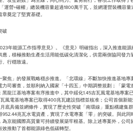
理、攻堅創
效」
為主線，同心同力、奮勇前行，各項工作取得了
「
運營+確
權」
總裝機容量超過1800萬千瓦，並網運營裝機容量
篇章奠定了堅實基礎。
突破
《2023年能源工作指導意見》。《意見》明確指出，深入推進能
供應，積極推動生產生活用能低碳化清潔化，供需兩側協同發力
行、行穩致遠
。
一聚焦
」
的發展戰略穩步推進。
「
北環線
」
不斷加快推進基地專
電力司審查，並順利納入國家
「
十四
五」
中期調整規劃；
「
蒙電
黑龍江基地專案有序推進中，其中綏化1.45吉瓦風電基地專案已取
瓦風電基地專案已取得400兆瓦建設指標並核准；公司首個新能源
4月底具備並網條件，實現了歷史性突破
「
南環線
」
重點構建集
952.44兆瓦水電資產，實現了水電專案
「
零
」
的突破。與此同
，為京能國際高質量可持續發展築牢根基。除上述專案外，公司於
有效推動了首都能源綠色低碳轉型。