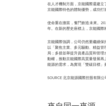
在人才機制方面，京能國際還建立
京能國際特色的體制優勢，成功打
使命重在擔當，奮鬥創造未來。20
年。在新的歷史座標上，京能國際
京能國際強調，公司仍然要繼續保
以
「
聚焦主業、多元驅動、精益管
局；多措並舉提升資產品質和管理
動權，推動京能國際高質量發展再
能源的需求，為實現
「
雙碳目標
」
SOURCE 北京能源國際控股有限公
來自同一來源