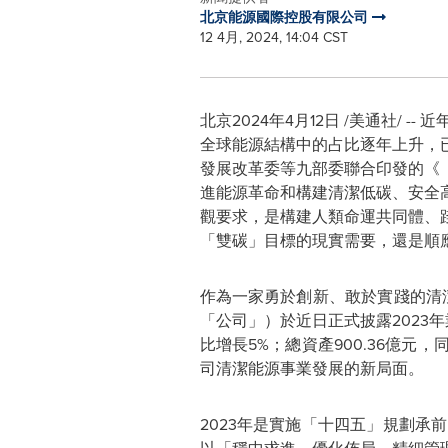
北京能源國際控股有限公司
12 4月, 2024, 14:04 CST
北京
2024年4月12日
/美通社/ -
全球能源結構中的占比逐年上升，已
發展改革委等九部委聯合印發的《
進能源革命和構建清潔低碳、安全
觀要求，是構建人類命運共同體、
「
雙碳
」
目標的現實需要，還是順
作為一家勇於創新、敢於實踐的清潔
「
公司
」
）於近日正式披露2023年
比增長5%；總資產900.36億
司清潔能源事業發展的新局面。
2023年是實施
「
十四五
」
規劃承前