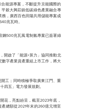
綜合能源專案，不斷提升京能國際的
，平穀大興莊鎮低碳綠色產業融合專
業務，廣西百色田陽共用儲能專案成
640兆瓦時。
宣鋼500兆瓦風電制氫專案已簽署綠
營，開啟了「能源+算力」協同推動北
究數字產業資產重組上市工作，將大
實現開工；同時積極爭取廣東江門、重
「
十四五
」
電力發展規劃。
點開花，亮點紛呈，截至
2023年底，
產總額從2021年末的260億元增至