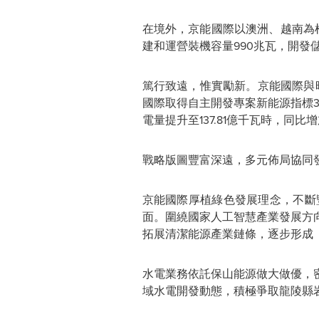
在境外，京能國際以澳洲、越南為
建和運營裝機容量990兆瓦，開發
篤行致遠，惟實勵新。京能國際與
國際取得自主開發專案新能源指標39
電量提升至137.81億千瓦時，同比增
戰略版圖豐富深遠，多元佈局協同
京能國際厚植綠色發展理念，不斷
面。圍繞國家人工智慧產業發展方
拓展清潔能源產業鏈條，逐步形成
水電業務依託保山能源做大做優，
域水電開發動態，積極爭取龍陵縣