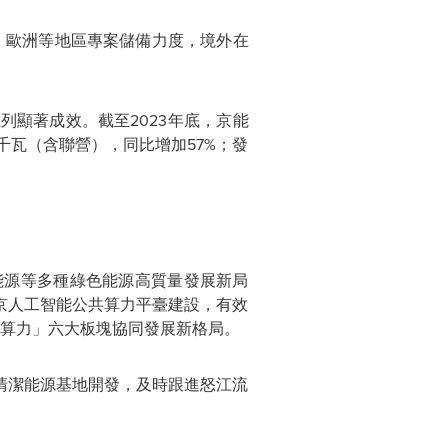
蘭、歐洲等地區專案儲備力度，境外在
系列顯著成效。截至
2023年底，京能
萬千瓦（含聯營），同比增加57%；發
能源等多種綠色能源高質量發展新局
京人工智能公共算力平臺建設，有效
算力
」
六大板塊協同發展新格局。
清潔能源基地開發，及時跟進怒江流