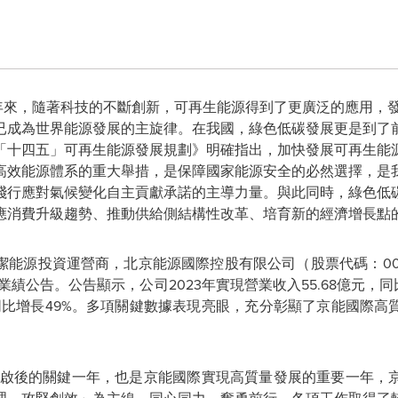
- 近年來，隨著科技的不斷創新，可再生能源得到了更廣泛的應用
成為世界能源發展的主旋律。在我國，綠色低碳發展更是到了前所
「十四五」
可再生能源發展規劃》明確指出，加快發展可再生能
高效能源體系的重大舉措，是保障國家能源安全的必然選擇，是
踐行應對氣候變化自主貢獻承諾的主導力量。與此同時，綠色低
應消費升級趨勢、推動供給側結構性改革、培育新的經濟增長點
能源投資運營商，北京能源國際控股有限公司（股票代碼：0068
業績公告。公告顯示，公司2023年實現營業收入55.68億元，同
元，同比增長49%。多項關鍵數據表現亮眼，充分彰顯了京能國際
啟後的關鍵一年，也是京能國際實現高質量發展的重要一年，