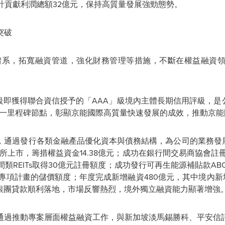
，累計貢獻利潤總額32億元，保持高質量發展強勁態勢。
突破
信體系，拓寬融資管道，強化財務管理等措施，不斷在權益融資
評級即獲得聯合資信授予的
「
AAA
」
級境內主體長期信用評級，是公
一里程碑節點，彰顯京能國際高質量快速發展的成效，推動京能
，通過發行各類金融產品優化資本與債務結構，為公司的業務發
易所上市，籌措權益資金14.38億元；成功在銀行間交易商協會
類REITs取得30億元註冊額度；成功發行可再生能源補貼款ABC
專項計畫的儲價額度；年度完成新增融資480億元，其中境內新
色銀團貸款順利落地，市場反響熱烈，境外獨立融資能力顯著增強
通過推動專案層面權益融資工作，與新加坡淡馬錫勝科、平安信