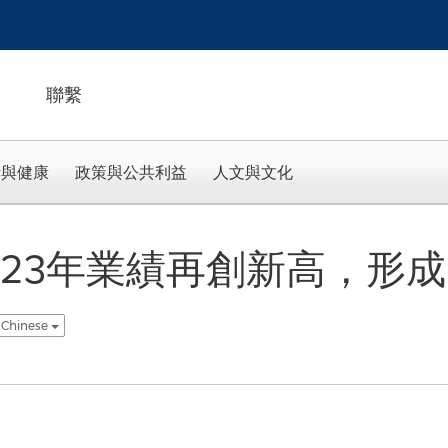
聯繫
活與健康
政策與公共利益
人文與文化
023年業績再創新高，形
l Chinese