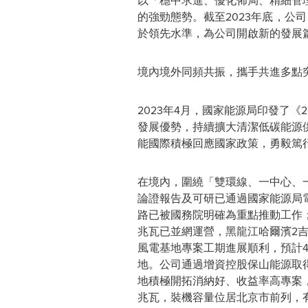
以
「
穩中求進、優化佈局、精細管
的強勁態勢。截至2023年底，公司
於領先水準，為公司開啟新的發展
境內境外同頻共振，攜手共進多點
2023年4月，國家能源局印發了
發展優勢，持續擴大清潔低碳能源
能國際積極回應國家政策，勇毅篤
在境內，圍繞
「
雙環線、一中心、
論證報告及可研已通過國家能源局
路已被國務院明確為重點推動工作；
兆瓦已並網運營，黑龍江哈爾濱2吉
風電基地專案工期進展順利，預計
地。公司通過增資控股保山能源取得
地積極開拓消納好、收益率高專案
兆瓦，裝機容量位居北京市前列，