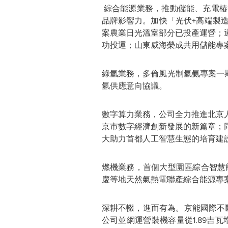
綜合能源業務，推動儲能、充電樁
品牌影響力。加快
「
光伏+高端製
案農業日光溫室部分已投產運營；
功投運；山東威海榮成共用儲能專案
綠氫業務，多倫風光制氫氨專案一
氫供應意向協議。
數字算力業務，公司全力推進北京
京市數字經濟創新發展的新篇章；
大助力首都人工智慧生態的培育建
燃機業務，首個大型園區綜合智慧能
慶等地天然氣熱電聯產綜合能源專案
深耕不輟，進而有為。京能國際不
公司並網運營裝機容量從1.89吉瓦