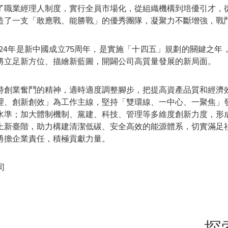
了職業經理人制度，實行全員市場化，從組織機構到培優引才，
造了一支
「
敢應戰、能勝戰
」
的優秀團隊，凝聚力不斷增強，戰
24年是新中國成立75周年，是實施
「
十四五
」
規劃的關鍵之年
將立足新方位、描繪新藍圖，開闢公司高質量發展的新局面。
持創業奮鬥的精神，適時適度調整腳步，把提高資產品質和經濟
理、創新創效
」
為工作主線，堅持
「
雙環線、一中心、一聚焦
」
水準；加大體制機制、黨建、科技、管理等多維度創新力度，形
上新臺階，助力構建清潔低碳、安全高效的能源體系，切實滿足
勇擔企業責任，積極貢獻力量
。
司
探