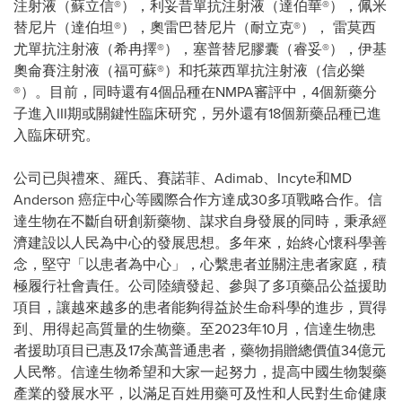
注射液（蘇立信®），利妥昔單抗注射液（達伯華®），佩米
替尼片（達伯坦®），奧雷巴替尼片（耐立克®）， 雷莫西
尤單抗注射液（希冉擇®），塞普替尼膠囊（睿妥®），伊基
奧侖賽注射液（福可蘇®）和托萊西單抗注射液（信必樂
®）。目前，同時還有4個品種在NMPA審評中，4個新藥分
子進入III期或關鍵性臨床研究，另外還有18個新藥品種已進
入臨床研究。
公司已與禮來、羅氏、賽諾菲、Adimab、Incyte和MD
Anderson 癌症中心等國際合作方達成30多項戰略合作。信
達生物在不斷自研創新藥物、謀求自身發展的同時，秉承經
濟建設以人民為中心的發展思想。多年來，始終心懷科學善
念，堅守「以患者為中心」，心繫患者並關注患者家庭，積
極履行社會責任。公司陸續發起、參與了多項藥品公益援助
項目，讓越來越多的患者能夠得益於生命科學的進步，買得
到、用得起高質量的生物藥。至2023年10月，信達生物患
者援助項目已惠及17余萬普通患者，藥物捐贈總價值34億元
人民幣。信達生物希望和大家一起努力，提高中國生物製藥
產業的發展水平，以滿足百姓用藥可及性和人民對生命健康