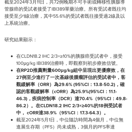
截至2024年3月11日，共72例晚期不可手術或轉移性胰腺導
管腺癌的受試者接受了IBI389單藥治療。所有受試者既往均
接受至少1線治療，其中55.6%的受試者既往接受過2線及以
上系統治療。
研究結果顯示：
在CLDN18.2 IHC 2/3+≥10%的胰腺癌受試者中，接受
100μg/kg IBI389治療時，即觀察到初步療效信號。
在
RP2D推薦劑量600μg/kg組中呈現出更優療效，在
27例至少進行了一次基線後腫瘤評估的受試者中，客
觀緩解率（ORR）為29.6% (
95%CI：13.8-50.2)，確
認的客觀緩解率（cORR）為25.9%(95%CI：11.1-
46.3)，疾病控制率（DCR）達70.4%（95%CI：49.8-
86.2）。在CLDN18.2 IHC 2/3+≥40%的18例受試者
中， cORR達38.9%（95%CI：17.3-64.3）。
截至2024年5月1日，中位隨訪時間為4個月，中位無
進展生存期（PFS）尚未成熟，3個月的PFS率達