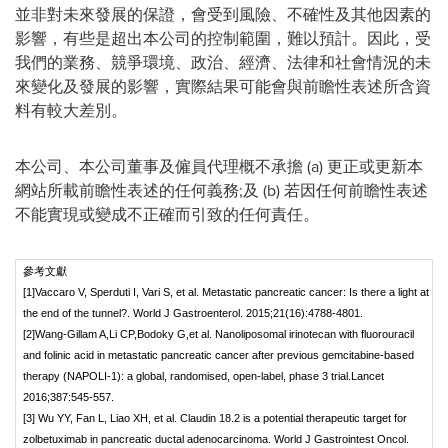
並非對未來發展的保證，會受到風險、不確性及其他因素的
影響，有些是超出本公司的控制範圍，難以預計。因此，受
我們的業務、競爭環境、政治、經濟、法律和社會情況的未
來變化及發展的影響，實際結果可能會與前瞻性表述所含資
料有較大差別。
本公司、本公司董事及僱員代理概不承擔 (a) 更正或更新本
網站所載前瞻性表述的任何義務;及 (b) 若因任何前瞻性表述
不能實現或變成不正確而引致的任何責任。
參考文獻
[1]Vaccaro V, Sperduti I, Vari S, et al. Metastatic pancreatic cancer: Is there a light at
the end of the tunnel?. World J Gastroenterol. 2015;21(16):4788-4801.
[2]Wang-Gillam A,Li CP,Bodoky G,et al. Nanoliposomal irinotecan with fluorouracil
and folinic acid in metastatic pancreatic cancer after previous gemcitabine-based
therapy (NAPOLI-1): a global, randomised, open-label, phase 3 trial.Lancet
2016;387:545-557.
[3] Wu YY, Fan L, Liao XH, et al. Claudin 18.2 is a potential therapeutic target for
zolbetuximab in pancreatic ductal adenocarcinoma. World J Gastrointest Oncol.