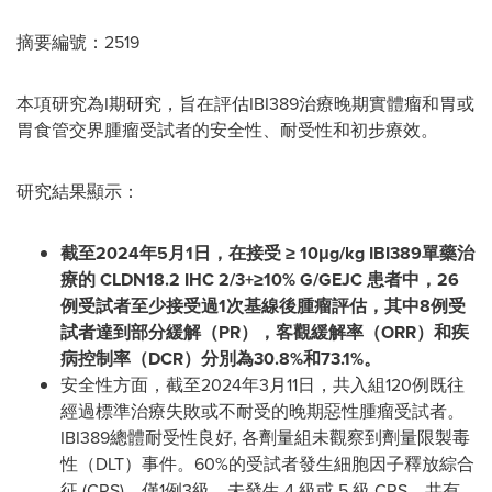
摘要編號：2519
本項研究為I期研究，旨在評估IBI389治療晚期實體瘤和胃或
胃食管交界腫瘤受試者的安全性、耐受性和初步療效。
研究結果顯示：
截至
2024年5月1日，在接受 ≥ 10μg/kg IBI389單藥治
療的 CLDN18.2 IHC 2/3+≥10% G/GEJC 患者中，26
例受試者至少接受過1次基線後腫瘤評估，其中8例受
試者達到部分緩解（PR），客觀緩解率（ORR）和疾
病控制率（DCR）分別為30.8%和73.1%。
安全性方面，截至2024年3月11日，共入組120例既往
經過標準治療失敗或不耐受的晚期惡性腫瘤受試者。
IBI389總體耐受性良好, 各劑量組未觀察到劑量限製毒
性（DLT）事件。60%的受試者發生細胞因子釋放綜合
征 (CRS)，僅1例3級，未發生 4 級或 5 級 CRS。共有