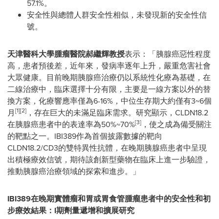
57.1%。
安全性與總體人群安全性相似，未發現新的安全性信
號。
天津醫科大學腫瘤醫院郝繼輝教授
表示：「胰腺癌惡性程度
高，患者預後差，近年來，發病率逐年上升，嚴重危害社會
大眾健康。目前晚期胰腺癌治療仍以系統性化療為基礎，在
二線治療中，臨床選擇十分有限，主要是一線方案以外的替
換方案，化療響應率僅為6-16%，中位生存期大約僅有3~6個
[1][2]
月
，存在巨大的未滿足臨床需求。研究顯示，CLDN18.2
[3]
在胰腺癌患者中的表達率為50%~70%
，使之成為備受關注
的靶點之一。IBI389作為首個披露數據的靶向
CLDN18.2/CD3的雙特異性抗體，在晚期胰腺癌患者中呈現
出積極療效信號，期待該創新型藥物在臨床上進一步驗證，
推動胰腺癌治療領域的探索和進步。」
IBI389在晚期實體瘤和胃或胃食管腫瘤患者中的安全性和初
步療效結果：I期劑量遞增和擴展研究