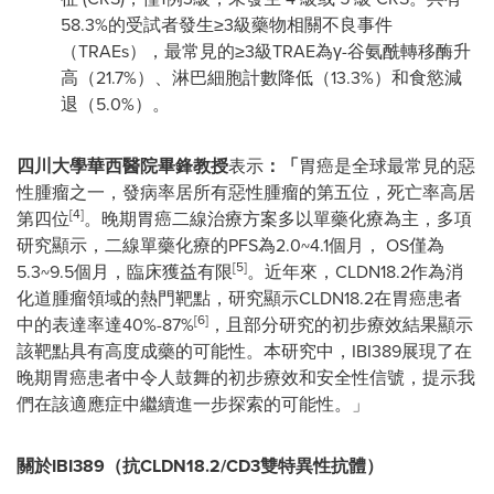
58.3%的受試者發生≥3級藥物相關不良事件
（TRAEs），最常見的≥3級TRAE為γ-谷氨酰轉移酶升
高（21.7%）、淋巴細胞計數降低（13.3%）和食慾減
退（5.0%）。
四川大學華西醫院畢鋒教授
表示
：「
胃癌是全球最常見的惡
性腫瘤之一，發病率居所有惡性腫瘤的第五位，死亡率高居
[4]
第四位
。晚期胃癌二線治療方案多以單藥化療為主，多項
研究顯示，二線單藥化療的PFS為2.0~4.1個月， OS僅為
[5]
5.3~9.5個月，臨床獲益有限
。近年來，CLDN18.2作為消
化道腫瘤領域的熱門靶點，研究顯示CLDN18.2在胃癌患者
[6]
中的表達率達40%-87%
，且部分研究的初步療效結果顯示
該靶點具有高度成藥的可能性。本研究中，IBI389展現了在
晚期胃癌患者中令人鼓舞的初步療效和安全性信號，提示我
們在該適應症中繼續進一步探索的可能性。」
關於
IBI389（抗CLDN18.2/CD3雙特異性抗體）