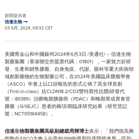
新聞提供者
信達生物
03 6月, 2024, 09:32 CST
美國舊金山和中國蘇州2024年6月3日 /美通社/ -- 信達生物
製藥集團（香港聯交所股票代碼：01801），一家致力於研
發、生產和銷售腫瘤、自身免疫、代謝、眼科等重大疾病領
域創新藥物的生物製藥公司，在2024年美國臨床腫瘤學會
（ASCO）年會上以口頭報告的形式公佈了其全球首創
（First-in-class）抗CLDN18.2/CD3雙特異性抗體(研發代
號：IBI389）治療晚期胰腺癌（PDAC）和晚期胃或胃食管
腫瘤（G/GEJC）患者的兩項I期臨床研究結果（研究登記
號：NCT05164458）。
信達生物製藥集團高級副總裁周輝博士
表示：「我們很高興
能夠在ASCO大會上分享IBI389的最新臨床開發進展。區別