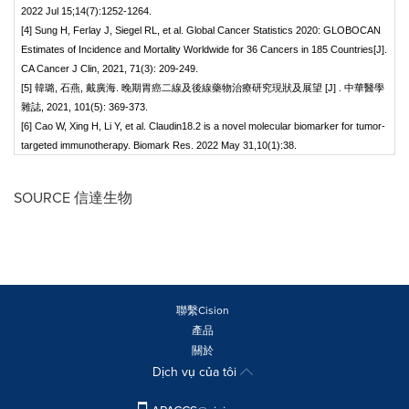
2022 Jul 15;14(7):1252-1264.
[4] Sung H, Ferlay J, Siegel RL, et al. Global Cancer Statistics 2020: GLOBOCAN
Estimates of Incidence and Mortality Worldwide for 36 Cancers in 185 Countries[J].
CA Cancer J Clin, 2021, 71(3): 209-249.
[5] 韓璐, 石燕, 戴廣海. 晚期胃癌二線及後線藥物治療研究現狀及展望 [J] . 中華醫學
雜誌, 2021, 101(5): 369-373.
[6] Cao W, Xing H, Li Y, et al. Claudin18.2 is a novel molecular biomarker for tumor-
targeted immunotherapy. Biomark Res. 2022 May 31,10(1):38.
SOURCE 信達生物
聯繫Cision
產品
關於
Dịch vụ của tôi