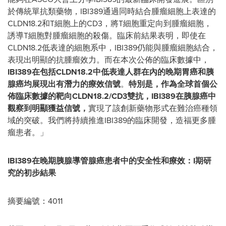
於傳統單抗類藥物，IBI389通過同時結合腫瘤細胞上表達的
CLDN18.2和T細胞上的CD3，將T細胞重定向到腫瘤細胞，
誘導T細胞對腫瘤細胞的殺傷。臨床前結果表明，即使在
CLDN18.2低表達的細胞系中，IBI389仍能與腫瘤細胞結合，
表現出明顯的抗腫瘤效力。而在本次公佈的臨床數據中，
IBI389在包括CLDN18.2中低表達人群在內的晚期胃癌和胰
腺癌均展現出有潛力的療效信號
。
特別是，作為全球首個公
佈臨床數據的靶向
CLDN18.2/CD3雙抗，IBI389在胰腺癌中
觀察到明顯獲益信號，
實現了該創新藥物形式在難治癌種領
域的突破。我們將持續推進IBI389的臨床開發，造福更多腫
瘤患者。」
IBI389在晚期胰腺導管腺癌患者中的安全性和療效：I期研
究的初步結果
摘要編號：4011