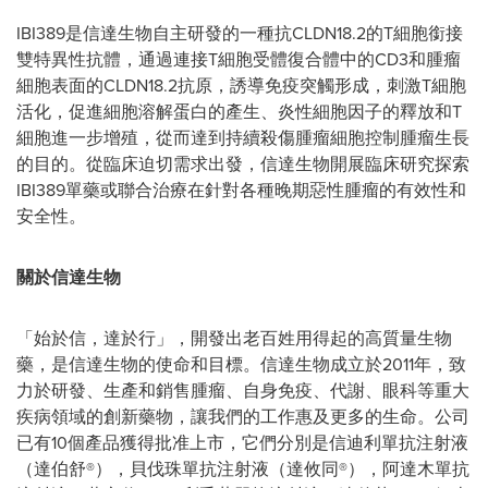
IBI389是信達生物自主研發的一種抗CLDN18.2的T細胞銜接
雙特異性抗體，通過連接T細胞受體復合體中的CD3和腫瘤
細胞表面的CLDN18.2抗原，誘導免疫突觸形成，刺激T細胞
活化，促進細胞溶解蛋白的產生、炎性細胞因子的釋放和T
細胞進一步增殖，從而達到持續殺傷腫瘤細胞控制腫瘤生長
的目的。從臨床迫切需求出發，信達生物開展臨床研究探索
IBI389單藥或聯合治療在針對各種晚期惡性腫瘤的有效性和
安全性。
關於信達生物
「始於信，達於行」，開發出老百姓用得起的高質量生物
藥，是信達生物的使命和目標。信達生物成立於2011年，致
力於研發、生產和銷售腫瘤、自身免疫、代謝、眼科等重大
疾病領域的創新藥物，讓我們的工作惠及更多的生命。公司
已有10個產品獲得批准上市，它們分別是信迪利單抗注射液
（達伯舒®），貝伐珠單抗注射液（達攸同®），阿達木單抗