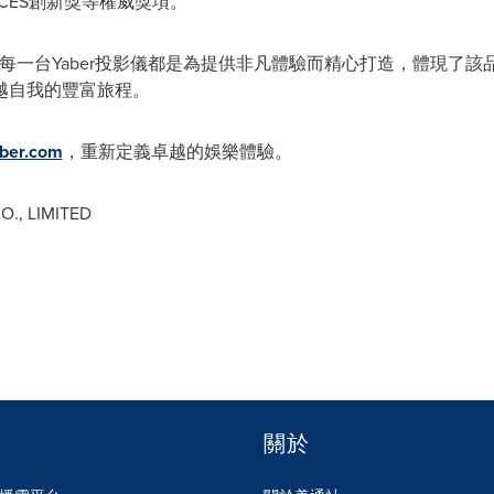
024年CES創新獎等權威獎項。
展。每一台Yaber投影儀都是為提供非凡體驗而精心打造，體現了
越自我的豐富旅程。
ber.com
，重新定義卓越的娛樂體驗。
., LIMITED
關於