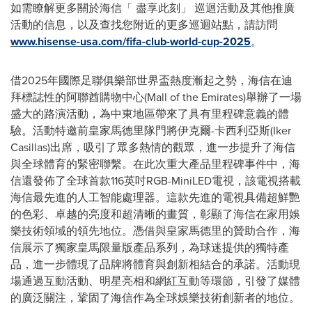
如需瞭解更多關於海信
「
盡享此刻
」
巡迴活動及其他推廣
活動的信息，以及查找您附近的更多巡迴站點，請訪問
www.hisense-usa.com/fifa-club-world-cup-2025
。
借2025年國際足聯俱樂部世界盃熱度漸起之勢，海信在迪
拜標誌性的阿聯酋購物中心(Mall of the Emirates)舉辦了一場
盛大的路演活動，為中東地區帶來了具有里程碑意義的體
驗。活動特邀前皇家馬德里隊門將伊克爾-卡西利亞斯(Iker
Casillas)出席，吸引了眾多熱情的觀眾，進一步提升了海信
與全球體育的緊密聯繫。在此次重大產品里程碑事件中，海
信還發佈了全球首款116英吋RGB-MiniLED電視，該電視搭載
海信最先進的人工智能處理器。這款先進的電視具備超鮮艷
的色彩、卓越的亮度和超清晰的畫質，彰顯了海信在家用娛
樂技術領域的領先地位。憑借與皇家馬德里的贊助合作，海
信展示了獨家皇馬限量版產品系列，為球迷提供的獨特產
品，進一步體現了品牌將體育與創新相結合的承諾。活動現
場通過互動活動、明星亮相和網紅互動等環節，引發了媒體
的廣泛關注，鞏固了海信作為全球娛樂技術創新者的地位。