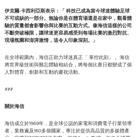
伊克爾
-卡西利亞斯表示：
「
科技已成為當今球迷體驗足球
不可或缺的一部分。無論你是在體育場還是在家中，觀看體
驗的質量都會影響你與比賽的互動方式。像海信這樣的公司
不斷突破極限，讓球迷更容易感受到每場比賽的激烈對抗、
現場氛圍和澎湃激情，這令人印象深刻。
」
在全球範圍內，海信正助力球迷真正
「
掌控此刻
」
。海信
將世界級技術與難忘體驗相結合，將每個比賽日都變成了個
人對體育、創新和互動的慶祝活動。
###
關於海信
海信成立於1969年，是全球公認的家電和消費電子行業領導
者，業務遍及160多個國家，專注於提供高品質的多媒體產