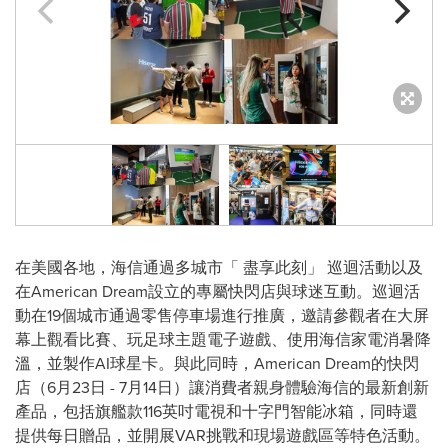
在美國各地，海信通過多城市
「
盡享此刻
」
巡迴活動以及
在American Dream設立的專屬快閃店與球迷互動。巡迴活
動在19個城市通過零售停車場進行推廣，邀請參觀者在大屏
幕上觀看比賽、玩足球主題電子遊戲、使用海信家電消暑降
溫，並製作AI球星卡。與此同時，American Dream的快閃
店（6月23日 - 7月14日）讓消費者親身體驗海信的最新創新
產品，包括旗艦款116英吋電視和十字門智能冰箱，同時還
提供每日贈品，並開展VAR挑戰和現場遊戲區等特色活動。