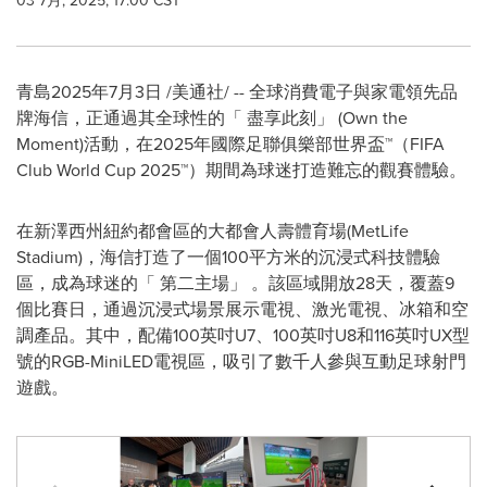
03 7月, 2025, 17:00 CST
青島
2025年7月3日
/美通社/ -- 全球消費電子與家電領先品
牌海信，正通過其全球性的
「
盡享此刻
」
(Own the
Moment)活動，在2025年國際足聯俱樂部世界盃™（FIFA
Club World Cup 2025™）期間為球迷打造難忘的觀賽體驗。
在新澤西州紐約都會區的大都會人壽體育場(MetLife
Stadium)，海信打造了一個100平方米的沉浸式科技體驗
區，成為球迷的
「
第二主場
」
。該區域開放28天，覆蓋9
個比賽日，通過沉浸式場景展示電視、激光電視、冰箱和空
調產品。其中，配備100英吋U7、100英吋U8和116英吋UX型
號的RGB-MiniLED電視區，吸引了數千人參與互動足球射門
遊戲。