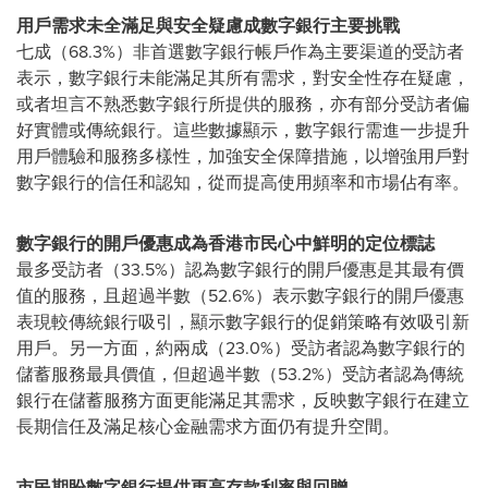
用戶需求未全滿足與安全疑慮成數字銀行主要挑戰
七成（68.3%）非首選數字銀行帳戶作為主要渠道的受訪者
表示，數字銀行未能滿足其所有需求，對安全性存在疑慮，
或者坦言不熟悉數字銀行所提供的服務，亦有部分受訪者偏
好實體或傳統銀行。這些數據顯示，數字銀行需進一步提升
用戶體驗和服務多樣性，加強安全保障措施，以增強用戶對
數字銀行的信任和認知，從而提高使用頻率和市場佔有率。
數字銀行的開戶優惠成為香港市民心中鮮明的定位標誌
最多受訪者（33.5%）認為數字銀行的開戶優惠是其最有價
值的服務，且超過半數（52.6%）表示數字銀行的開戶優惠
表現較傳統銀行吸引，顯示數字銀行的促銷策略有效吸引新
用戶。另一方面，約兩成（23.0%）受訪者認為數字銀行的
儲蓄服務最具價值，但超過半數（53.2%）受訪者認為傳統
銀行在儲蓄服務方面更能滿足其需求，反映數字銀行在建立
長期信任及滿足核心金融需求方面仍有提升空間。
市民期盼數字銀行提供更高存款利率與回贈