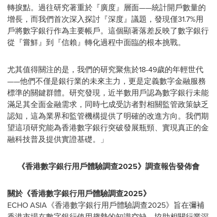
轉捩點。過往研究著重於『廣度』層面——統計開戶數量的
增長，而我們首次深入探討『深度』議題，發現僅31.7%用
戶將數字銀行作為主要帳戶。這個顯著落差反映了數字銀行
從『嘗鮮』到『信賴』轉化過程中面臨的根本挑戰。
尤其值得關注的是，我們的研究聚焦於18-49歲的年輕世代
——他們不僅是銀行業的未來主力，更是定義數字金融服務
標準的關鍵群體。研究發現，近半數用戶認為數字銀行未能
滿足其全面金融需求，同時七成受訪者對相關監管政策缺乏
認知，這為業界和監管機構提供了明確的改進方向。我們期
望這項研究能為香港數字銀行突破發展瓶頸、實現真正的金
融科技普及提供實證基礎。」
《香港數字銀行用戶體驗調查
2025
》調查報告發佈會
關於《香港數字銀行用戶體驗調查
2025
》
ECHO ASIA《香港數字銀行用戶體驗調查2025》旨在彌補
香港市場在數字銀行使用趨勢的知識空缺，協助相關行業深