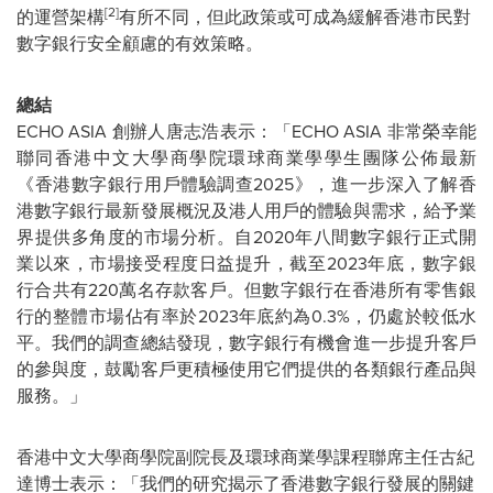
[2]
的運營架構
有所不同，但此政策或可成為緩解香港市民對
數字銀行安全顧慮的有效策略。
總結
ECHO
ASIA
創辦人唐志浩表示：「ECHO
ASIA
非常榮幸能
聯同香港中文大學商學院環球商業學學生團隊公佈最新
《香港數字銀行用戶體驗調查2025》，進一步深入了解香
港數字銀行最新發展概況及港人用戶的體驗與需求，給予業
界提供多角度的市場分析。自2020年八間數字銀行正式開
業以來，市場接受程度日益提升，截至2023年底，數字銀
行合共有220萬名存款客戶。但數字銀行在香港所有零售銀
行的整體市場佔有率於2023年底約為0.3%，仍處於較低水
平。我們的調查總結發現，數字銀行有機會進一步提升客戶
的參與度，鼓勵客戶更積極使用它們提供的各類銀行產品與
服務。」
香港中文大學商學院副院長及環球商業學課程聯席主任古紀
達博士表示：「我們的研究揭示了香港數字銀行發展的關鍵