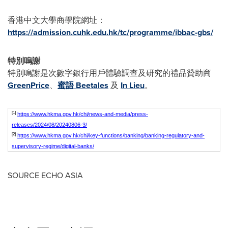
香港中文大學商學院網址：
https://admission.cuhk.edu.hk/tc/programme/ibbac-gbs/
特別嗚謝
特別嗚謝是次數字銀行用戶體驗調查及研究的禮品贊助商
GreenPrice
、
蜜語 Beetales
及
In Lieu
。
[1]
https://www.hkma.gov.hk/chi/news-and-media/press-
releases/2024/08/20240806-3/
[2]
https://www.hkma.gov.hk/chi/key-functions/banking/banking-regulatory-and-
supervisory-regime/digital-banks/
SOURCE ECHO
ASIA