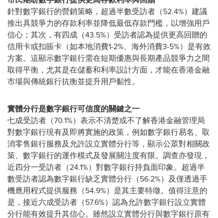
針對數字銀行的營銷策略，超過半數受訪者（52.4%）建議
推出具競爭力的存款利率並降低最低存款門檻，以增強用戶
信心；其次，有四成（43.5%）受訪者認為提供更高回贈的
信用卡或扣賬卡（如本地消費1-2%、海外消費3-5%）是有效
方案。這顯示數字銀行需在短期優惠與長期產品競爭力之間
取得平衡，尤其是在儲蓄和利率設計方面，才能在香港金融
市場與傳統銀行抗衡並提升用戶黏性。
實體分行是數字銀行可信度的關鍵之一
七成受訪者（70.1%）表示不清楚或不了解香港金融管理局
對數字銀行現有及即將實施的政策，例如數字銀行易名、取
消零售銀行服務及允許設立實體分行等，顯示公眾對相關政
策、數字銀行的運作模式及發展關注度有限。調查亦發現，
近四分一受訪者（24.1%）對數字銀行持負面印象。超過半
數受訪者認為數字銀行缺乏實體分行（56.2%）及僅透過手
機應用程式提供服務（54.9%）是其主要特徵。值得注意的
是，接近六成受訪者（57.6%）認為允許數字銀行設立實體
分行能有效提升其信心。雖然設立實體分行與數字銀行原有