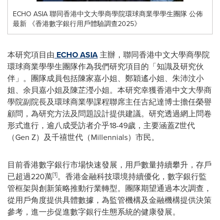
ECHO ASIA 聯同香港中文大學商學院環球商業學學生團隊 公佈
最新 《香港數字銀行用戶體驗調查2025》
本研究項目由
ECHO
ASIA
主辦，聯同香港中文大學商學院
環球商業學學生團隊作為我們研究項目的「知識及研究伙
伴」。團隊成員包括陳家嘉小姐、鄭穎遙小姐、朱沛汶小
姐、余貝嘉小姐及陳芷瀅小姐。本研究幸獲香港中文大學商
學院副院長及環球商業學課程聯席主任古紀達博士擔任榮譽
顧問，為研究方法及問題設計提供建議。研究透過網上問卷
形式進行，逾八成受訪者介乎18-49歲，主要涵蓋Z世代
（Gen Z）及千禧世代（Millennials）市民。
目前香港數字銀行市場快速發展，用戶數量持續攀升，存戶
[1]
已超過220萬
。香港金融科技環境持續優化，數字銀行監
管框架與創新策略推動行業轉型。團隊期望通過本次調查，
從用戶角度提供具體數據，為監管機構及金融機構提供決策
參考，進一步促進數字銀行生態系統的健康發展。