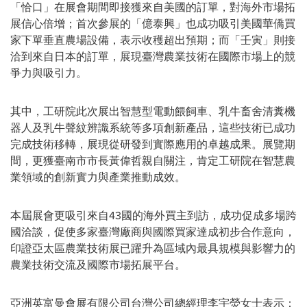
「恰口」在展會期間即接獲來自美國的訂單，對海外市場拓
展信心倍增；首次參展的「億泰興」也成功吸引美國華僑買
家下單垂直農場設備，表示收穫超出預期；而「壬寅」則接
洽到來自日本的訂單，展現臺灣農業技術在國際市場上的競
爭力與吸引力。
其中，工研院此次展出智慧型電動餵飼車、乳牛畜舍清糞機
器人及乳牛聲紋辨識系統等多項創新產品，這些技術已成功
完成技術移轉，展現從研發到實際應用的卓越成果。展覽期
間，更獲臺南市市長黃偉哲親自關注，肯定工研院在智慧農
業領域的創新實力與產業推動成效。
本屆展會更吸引來自43國的海外買主到訪，成功促成多場跨
國洽談，促使多家臺灣廠商與國際買家達成初步合作意向，
印證亞太區農業技術展已躍升為區域內最具規模與影響力的
農業技術交流及國際市場拓展平台。
亞洲英富曼會展有限公司台灣公司總經理李宇熒女士表示：