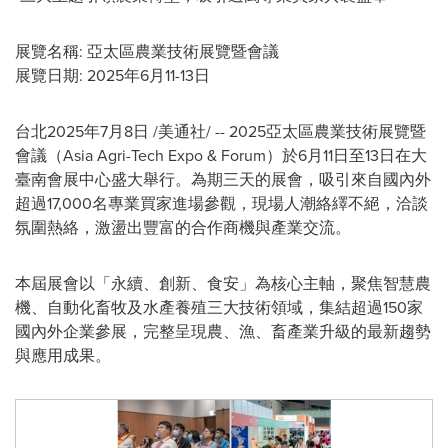
展覽名稱: 亞太區農業技術展覽暨會議
展覽日期: 2025年6月11-13日
台北
2025年7月8日
/美通社/ -- 2025亞太區農業技術展覽暨
會議（Asia Agri-Tech Expo & Forum）於6月11日至13日在大
臺南會展中心盛大舉行。為期三天的展會，吸引來自國內外
超過17,000名專業買家進場參觀，現場人潮絡繹不絕，洽談
氛圍熱絡，激盪出豐富的合作商機與產業交流。
本屆展會以「永續、創新、食安」為核心主軸，聚焦智慧農
機、自動化畜牧及水產養殖三大技術領域，集結超過150家
國內外企業參展，完整呈現農、漁、畜產業升級的最新趨勢
與應用成果。