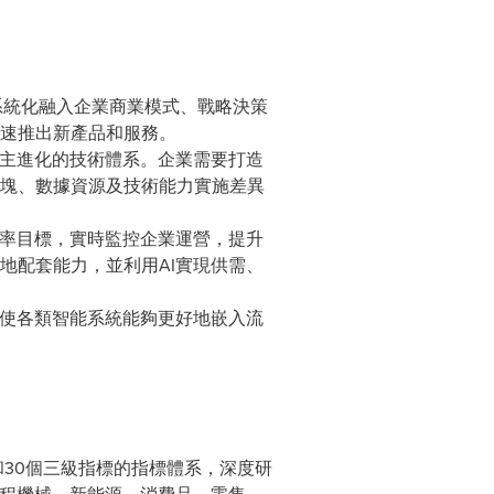
系統化融入企業商業模式、戰略決策
速推出新產品和服務。
自主進化的技術體系。企業需要打造
塊、數據資源及技術能力實施差異
效率目標，實時監控企業運營，提升
地配套能力，並利用AI實現供需、
當使各類智能系統能夠更好地嵌入流
和30個三級指標的指標體系，深度研