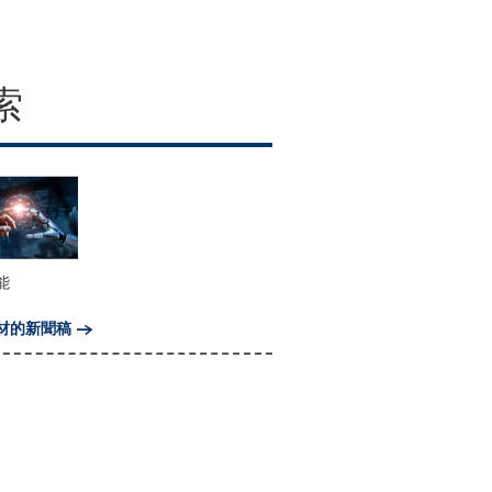
索
能
材的新聞稿