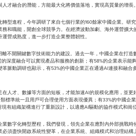
與人才融合的潛能，方能最大化將價值落地，實現高質量的增長
化轉型進程，今年調研了來自七個行業的160餘家中國企業。研
業務和職能，開創全球競爭力。在經濟波動加劇、海外運營擴大
升運營成熟度，進一步打造企業整體韌性。
應用離不開關鍵數字技術能力的建設。過去一年，中國企業在打造
與雲的深度融合可以實現產品和服務的創新；有58%的企業表示
革脈動調研也顯示，有53%的中國企業正在通過AI連接和融合多
足在人才、數據等方面的短板，才能加速AI的規模化應用，並更
分類標準統一且用戶可合理使用方面表現優異；有33%的中國企業
對現有組織架構進行了重新設計，以適應AI驅動的協作模式和崗
企業數字化轉型歷程，我們發現，領先企業在應對內外部挑戰時
業必須盡快開啟系統性變革，在企業系統、組織模式和治理結構