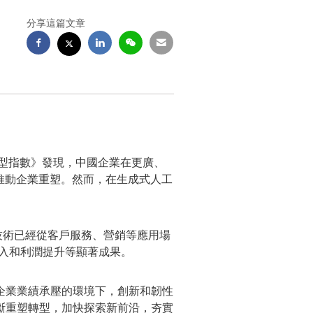
分享這篇文章
化轉型指數》發現，中國企業在更廣、
推動企業重塑。然而，在生成式人工
I技術已經從客戶服務、營銷等應用場
入和利潤提升等顯著成果。
企業業績承壓的環境下，創新和韌性
斷重塑轉型，加快探索新前沿，夯實