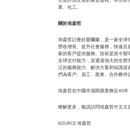
究並評估企業的重塑進程。本次研
業、化工。
關於埃森哲
埃森哲註冊於愛爾蘭，是一家全球
營收增長、提升社會服務，快速且廣
家的客戶提供服務。技術是當今變
全球交付能力，並通過強大的生態系
泛的服務能力、解決方案和知識資產
們為客戶、員工、股東、合作夥伴以
埃森哲在中國市場開展業務近40
瞭解更多，敬請訪問埃森哲中文主
SOURCE 埃森哲