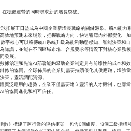
，在穩健運營的同時尋求新的增長突破。
全球拓展正日益成為中國企業新增長戰略的關鍵源泉。將AI能力
高效地預測未來場景，把握戰略方向，快速響應內外部變化，加
的數字核心可以將傳統IT系統升級為能夠動態感知、智能決策和
為知識，並能在不同區域市場、合規要求等情況下對核心業務模
同發展。
數據治理和先進AI部署能夠幫助企業制定具有前瞻性的成本和
鏈條的協同。全球佈局的企業則需要持續優化其供應鏈，增強當
決策，靈活調配資源。
能體廣泛應用的趨勢，企業不僅需要建立靈活的人才機制，也應
AI的協同進化和相互信任。
型指數》構建了跨行業的評估框架，包含6個維度、18個二級指標