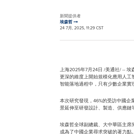
新聞提供者
埃森哲
24 7月, 2025, 11:29 CST
上海
2025年7月24日
/美通社/ -
更深的維度上開始規模化應用人工
智能落地過程中，只有少數企業實
本次研究發現，46%的受訪中國企
景延伸至研發設計、製造、供應鏈
埃森哲全球副總裁、大中華區主席
成為了中國企業尋求突破的著力點