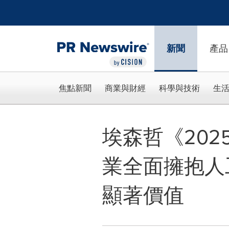
Accessibility Statement
Skip Navigation
新聞
產品
焦點新聞
商業與財經
科學與技術
生
埃森哲《20
業全面擁抱人
顯著價值