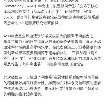
的第67屆美國血液學會（American Society of
Hematology，ASH）年會上，以壁報展示形式公佈了核心
®
產品利沙托克拉（商品名：利生妥
；研發代號：APG-
2575） 聯合阿扎胞甘治療初治或既往維奈克拉經治髓系腫
瘤患者的Ib/II期臨床研究最新數據。
ASH年會是全球血液學領域規模最大的國際學術盛會之一，
彙集了最前沿的研究進展及最新的藥物研發數據，展示全球
血液學領域的最高學術水平。在此次會議上，亞盛醫藥的多
個創新成果再度獲得國際學術界的關注， 三個品種（耐立
®
®
克
、利生妥
、APG-5918）有多項臨床和臨床前進展入選展
®
示及報告，其中利生妥
一項臨床研究獲口頭報告。
®
此次數據進一步驗證了利生妥
在惡性髓系腫瘤領域所具備
的穩健療效與良好安全性。該藥物在對維奈克拉耐藥的患者
®
中依然表現出治療應答，提示利生妥
具備區別於同類產品
的明顯的臨床治療優勢。