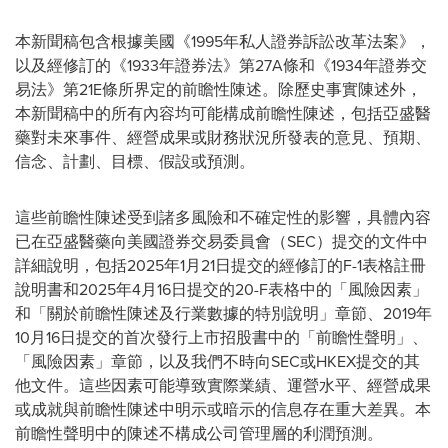
本新聞稿包含根據美國《1995年私人證券訴訟改革法案》，
以及經修訂的《1933年證券法》第27A條和《1934年證券交
易法》第21E條所界定的前瞻性陳述。除歷史事實陳述外，
本新聞稿中的所有內容均可能構成前瞻性陳述，包括亞盛醫
藥對未來事件、經營成果或財務狀況所發表的意見、預期、
信念、計劃、目標、假設或預測。
這些前瞻性陳述受到諸多風險和不確定性的影響，具體內容
已在亞盛醫藥向美國證券交易委員會（SEC）提交的文件中
詳細說明，包括2025年1月21日提交的經修訂的F-1表格註冊
說明書和2025年4月16日提交的20-F表格中的「風險因素」
和「關於前瞻性陳述及行業數據的特別說明」章節、2019年
10月16日提交的首次發行上市招股書中的「前瞻性聲明」、
「風險因素」章節，以及我們不時向SEC或HKEX提交的其
他文件。這些因素可能導致實際業績、運營水平、經營成果
或成就與前瞻性陳述中明示或暗示的信息存在重大差異。本
前瞻性聲明中的陳述不構成公司管理層的利潤預測。