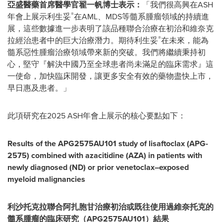
亞盛醫藥首席醫學官翟一帆博士表示：
「我們很高興在ASH
®
年會上展示利生妥
在AML、MDS等髓系腫瘤領域的持續進
展，這些數據進一步表明了該品種聯合治療在初治和維奈克
®
拉經治患者中的巨大治療潛力。期待利生妥
在未來，能為
髓系惡性腫瘤治療領域帶來新的突破。我們將繼續秉持初
心，堅守『解決中國乃至全球患者尚未滿足的臨床需求』這
一使命，加快臨床開發，讓更多安全有效的藥物盡快上市，
早日惠及患者。」
此項研究在2025 ASH年會上展示的核心要點如下：
Results of the APG2575AU101 study of lisaftoclax (APG-
2575) combined with azacitidine (AZA) in patients with
newly diagnosed (ND) or prior venetoclax–exposed
myeloid malignancies
利沙托克拉聯合阿扎胞甘治療初治或既往使用過維奈托克的
髓系腫瘤的臨床研究（
APG2575AU101
）結果