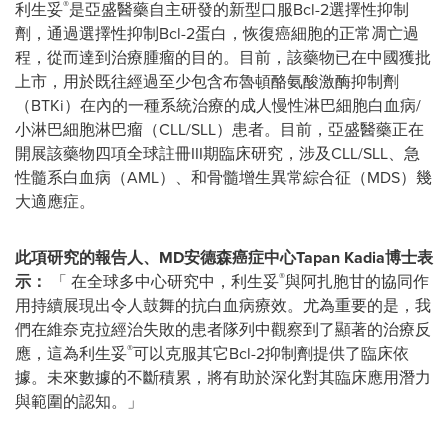
®
利生妥
是亞盛醫藥自主研發的新型口服Bcl-2選擇性抑制
劑，通過選擇性抑制Bcl-2蛋白，恢復癌細胞的正常凋亡過
程，從而達到治療腫瘤的目的。目前，該藥物已在中國獲批
上市，用於既往經過至少包含布魯頓酪氨酸激酶抑制劑
（BTKi）在內的一種系統治療的成人慢性淋巴細胞白血病/
小淋巴細胞淋巴瘤（CLL/SLL）患者。目前，亞盛醫藥正在
開展該藥物四項全球註冊III期臨床研究，涉及CLL/SLL、急
性髓系白血病（AML）、和骨髓增生異常綜合征（MDS）幾
大適應症。
此項研究的報告人、
MD
安德森癌症中心
Tapan Kadia
博士表
®
示：
「 在全球多中心研究中，利生妥
與阿扎胞甘的協同作
用持續展現出令人鼓舞的抗白血病療效。尤為重要的是，我
們在維奈克拉經治失敗的患者隊列中觀察到了顯著的治療反
®
應，這為利生妥
可以克服其它Bcl-2抑制劑提供了臨床依
據。未來數據的不斷積累，將有助於深化對其臨床應用潛力
與範圍的認知。」