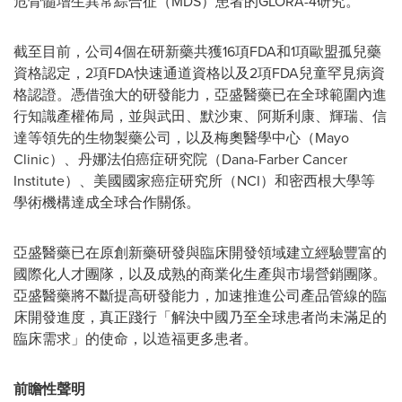
危骨髓增生異常綜合征（MDS）患者的GLORA-4研究。
截至目前，公司4個在研新藥共獲16項FDA和1項歐盟孤兒藥
資格認定，2項FDA快速通道資格以及2項FDA兒童罕見病資
格認證。憑借強大的研發能力，亞盛醫藥已在全球範圍內進
行知識產權佈局，並與武田、默沙東、阿斯利康、輝瑞、信
達等領先的生物製藥公司，以及梅奧醫學中心（Mayo
Clinic）、丹娜法伯癌症研究院（Dana-Farber Cancer
Institute）、美國國家癌症研究所（NCI）和密西根大學等
學術機構達成全球合作關係。
亞盛醫藥已在原創新藥研發與臨床開發領域建立經驗豐富的
國際化人才團隊，以及成熟的商業化生產與市場營銷團隊。
亞盛醫藥將不斷提高研發能力，加速推進公司產品管線的臨
床開發進度，真正踐行「解決中國乃至全球患者尚未滿足的
臨床需求」的使命，以造福更多患者。
前瞻性聲明