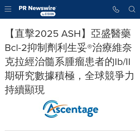
Accessibility Statement
Skip Navigation
Hamburger menu
【直擊2025 ASH】亞盛醫藥
Bcl-2抑制劑利生妥®治療維奈
克拉經治髓系腫瘤患者的Ib/II
期研究數據積極，全球競爭力
持續顯現