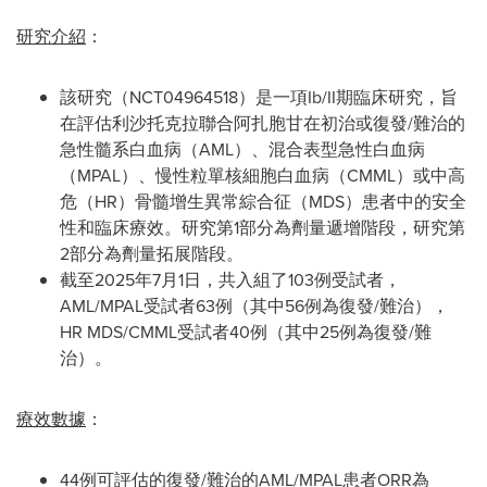
研究介紹
：
該研究（NCT04964518）是一項Ib/II期臨床研究，旨
在評估利沙托克拉聯合阿扎胞甘在初治或復發/難治的
急性髓系白血病（AML）、混合表型急性白血病
（MPAL）、慢性粒單核細胞白血病（CMML）或中高
危（HR）骨髓增生異常綜合征（MDS）患者中的安全
性和臨床療效。研究第1部分為劑量遞增階段，研究第
2部分為劑量拓展階段。
截至2025年7月1日，共入組了103例受試者，
AML/MPAL受試者63例（其中56例為復發/難治），
HR MDS/CMML受試者40例（其中25例為復發/難
治）。
療效數據
：
44例可評估的復發/難治的AML/MPAL患者ORR為