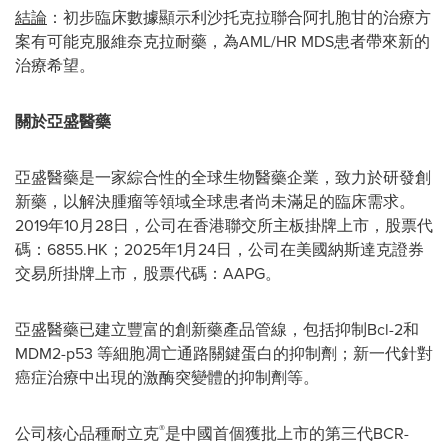
結論
：初步臨床數據顯示利沙托克拉聯合阿扎胞甘的治療方
案有可能克服維奈克拉耐藥，為AML/HR MDS患者帶來新的
治療希望。
關於亞盛醫藥
亞盛醫藥是一家綜合性的全球生物醫藥企業，致力於研發創
新藥，以解決腫瘤等領域全球患者尚未滿足的臨床需求。
2019年10月28日，公司在香港聯交所主板掛牌上市，股票代
碼：6855.HK；2025年1月24日，公司在美國納斯達克證券
交易所掛牌上市，股票代碼：AAPG。
亞盛醫藥已建立豐富的創新藥產品管線，包括抑制Bcl-2和
MDM2-p53 等細胞凋亡通路關鍵蛋白的抑制劑；新一代針對
癌症治療中出現的激酶突變體的抑制劑等。
®
公司核心品種耐立克
是中國首個獲批上市的第三代BCR-