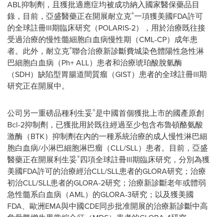
ABL抑制劑，且獲批適應症均被成功納入國家醫保藥品目
®
錄，目前，亞盛醫藥正在開展耐立克
一項獲美國FDA許可
的全球註冊III期臨床研究（POLARIS-2），用於治療既往接
受過治療的慢性髓細胞白血病慢性期（CML-CP）成年患
®
者。此外，耐立克
聯合治療新診斷費城染色體陽性急性淋
巴細胞白血病（Ph+ ALL）患者和治療琥珀酸脫氫酶
（SDH）缺陷型胃腸道間質瘤（GIST）患者的全球註冊III期
研究正在開展中。
®
公司另一重磅品種利生妥
是中國首個獲批上市的國產原創
Bcl-2抑制劑，已獲批用於既往經過至少包含布魯頓酪氨酸
激酶（BTK）抑制劑在內的一種系統治療的成人慢性淋巴細
胞白血病/小淋巴細胞淋巴瘤（CLL/SLL）患者。目前，亞盛
®
醫藥正在開展利生妥
四項全球註冊III期臨床研究，分別為獲
美國FDA許可的治療經治CLL/SLL患者的GLORA研究；治療
初治CLL/SLL患者的GLORA-2研究；治療新診斷老年或體弱
急性髓系白血病（AML）的GLORA-3研究；以及獲美國
FDA、歐洲EMA與中國CDE同步批准開展的治療新診斷中高