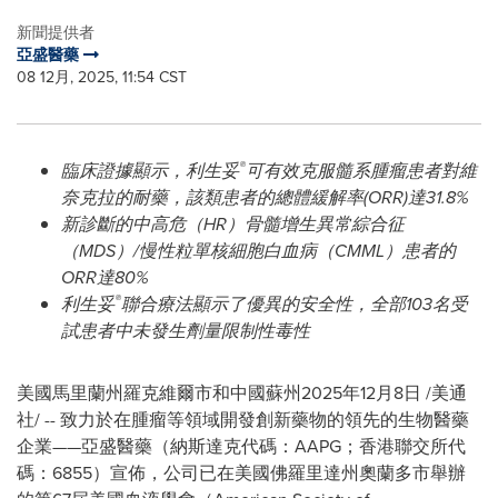
新聞提供者
亞盛醫藥
08 12月, 2025, 11:54 CST
®
臨床證據顯示，利生妥
可有效克服髓系腫瘤患者對維
奈克拉的耐藥，該類患者的總體緩解率
(ORR)
達
31.8%
新診斷的中高危（
HR
）骨髓增生異常綜合征
（
MDS
）
/
慢性粒單核細胞白血病（
CMML
）患者的
ORR
達
80%
®
利生妥
聯合療法顯示了優異的安全性，全部
103
名受
試患者中未發生劑量限制性毒性
美國馬里蘭州羅克維爾市和中國蘇州
2025年12月8日
/美通
社/ -- 致力於在腫瘤等領域開發創新藥物的領先的生物醫藥
企業——亞盛醫藥（納斯達克代碼：AAPG；香港聯交所代
碼：6855）宣佈，公司已在美國佛羅里達州奧蘭多市舉辦