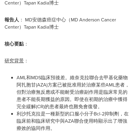
Center）Tapan Kadia博士
報告人
： MD安德森癌症中心（MD Anderson Cancer
Center）Tapan Kadia博士
核心要點
：
研究背景
：
AML和MDS臨床預後差。維奈克拉聯合去甲基化藥物
阿扎胞甘(AZA)方案已被批准用於治療某些AML患者，
但對治療無反應或不能耐受治療副作用是臨床常見的
患者不能長期獲益的原因。即使在初期的治療中獲得
完全緩解(CR)的患者最終也難免會復發。
利沙托克拉是一種新型的口服小分子Bcl-2抑制劑，在
臨床前和臨床研究中與AZA聯合使用時顯示出了增強
療效的協同作用。