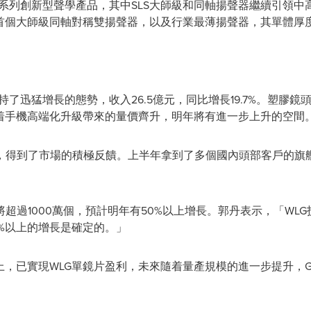
一系列創新型聲學產品，其中SLS大師級和同軸揚聲器繼續引領中高
首個大師級同軸對稱雙揚聲器，以及行業最薄揚聲器，其單體厚度僅
持了迅猛增長的態勢，收入26.5億元，同比增長19.7%。塑膠鏡
隨着手機高端化升級帶來的量價齊升，明年將有進一步上升的空間
，得到了市場的積極反饋。上半年拿到了多個國內頭部客戶的旗艦
超過1000萬個，預計明年有50%以上增長。
郭丹表示，
「WL
%以上的增長是確定的。」
以上，已實現WLG單鏡片盈利，未來隨着量產規模的進一步提升，