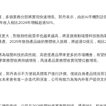
展，多個業務分部將實現快速增長。郭丹表示，由於AI手機對語音
年收入相比2024年增幅超過50%。
功耗更大，對散熱性能需求也越來越高，將直接推動瑞聲科技散熱
。2025年散熱產品線的整體收入規模，將超過12億元，相比2
將為瑞聲科技的高性能、高密度產品帶來更多的市場機會，有望
年聲學業務營收將持續增長，馬達產品業務營收實現雙位數增長。
用情況，郭丹表示不方便就具體客戶進行評價。僅就自身產品情況
在未來會有進一步迭代和演進，公司有能力為海內外客戶提供支
增長曲線，公司在2021年開始進軍車載領域，通過PSS、初