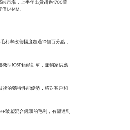
端市場，上半年出貨超過1700萬
1.4MM。
頭毛利率改善幅度超過10個百分點，
。
機型1G6P鏡頭訂單，並獨家供應
G技術的獨特性能優勢，將對客戶和
G+P玻塑混合鏡頭的毛利，有望達到