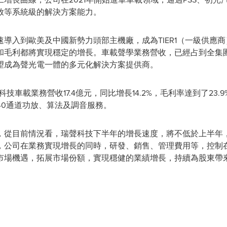
放等系統級的解決方案能力。
導入到歐美及中國新勢力頭部主機廠，成為TIER1（一級供應商
和毛利都將實現穩定的增長。車載聲學業務營收，已經占到全集團
望成為聲光電一體的多元化解決方案提供商。
科技車載業務營收17.4億元，同比增長14.2%，毛利率達到了23
、40通道功放、算法及調音服務。
，從目前情況看，瑞聲科技下半年的增長速度，將不低於上半年
，公司在業務實現增長的同時，研發、銷售、管理費用等，控制
市場機遇，拓展市場份額，實現穩健的業績增長，持續為股東帶