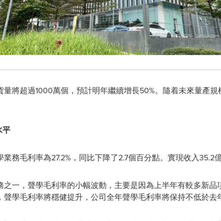
貨量將超過1000萬個，預計明年繼續增長50%。隨着未來量產
水平
毛利率為27.2%，同比下降了2.7個百分點。實現收入35.2億
務之一，聲學毛利率的小幅波動，主要是因為上半年有較多新品
聲學毛利率將穩健提升，公司全年聲學毛利率將保持不低於去年全