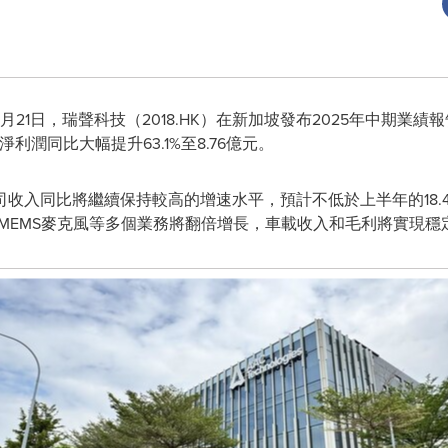
8月21日，
瑞聲科技（2018.HK）在新加坡發布2025年中期業績
利潤同比大幅提升63.1%至8.76億元。
司收入同比將繼續保持較高的增速水平，預計不低於上半年的18.
熱、MEMS麥克風等多個業務將翻倍增長，車載收入和毛利將實現穩