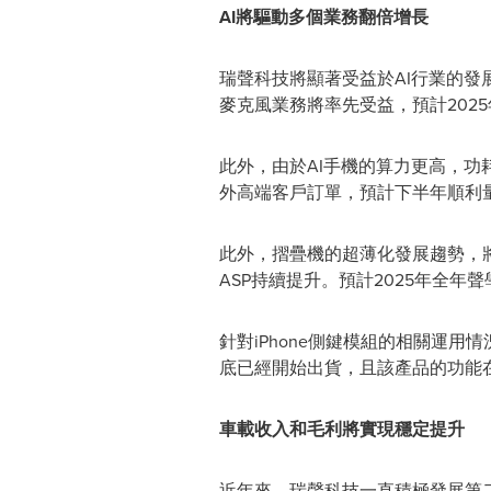
AI
將驅動多個業務翻倍增長
瑞聲科技將顯著受益於AI行業的發
麥克風業務將率先受益，預計2025
此外，由於AI手機的算力更高，
外高端客戶訂單，預計下半年順利量產
此外，摺疊機的超薄化發展趨勢，
ASP持續提升。預計2025年全
針對iPhone側鍵模組的相關運
底已經開始出貨，且該產品的功能
車載收入和毛利將實現穩定提升
近年來，瑞聲科技一直積極發展第二