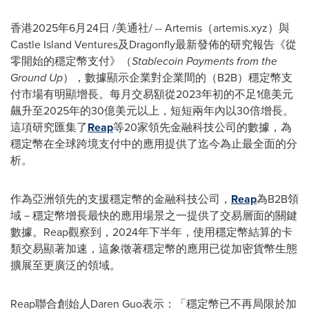
香港
2025年6月24日
/美通社/ -- Artemis（artemis.xyz）與
Castle Island Ventures及Dragonfly最新發佈的研究報告《從
零開始的穩定幣支付》（
Stablecoin Payments from the
Ground Up
），數據顯示企業對企業間的（B2B）穩定幣支
付市場有明顯增長。每月交易額從2023年初的不足1億美元
飆升至2025年的30億美元以上，短短兩年內以30倍增長。
這項研究匯集了
Reap
等20家領先金融科技公司的數據，為
穩定幣在全球跨境支付中的應用提供了迄今為止最全面的分
析。
作為亞洲領先的支援穩定幣的金融科技公司，
Reap
為B2B領
域－穩定幣增長最快的應用場景之一提供了交易層面的關鍵
數據。Reap觀察到，2024年下半年，使用穩定幣結算的卡
類交易顯著加速，這象徵著穩定幣的應用已從加密貨幣生態
擴展至更廣泛的領域。
Reap聯合創始人Daren Guo表示：「穩定幣已不再局限於加