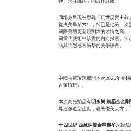
轉、形在跳耀」的最佳註腳。
同場亦呈現被譽為「玩世現實主義
從央美畢業六年，卻已是他第二次
國際藝壇更發現劉煒的才情之高。《
國當代藝術中珍貴的內向探索。它
涵與強烈感官衝擊的美學語言。
中國古董珍玩部門本次2026年
古董珍玩》。
本次高光拍品有
明永樂 銅鎏金金剛
尊造像造型生動，姿態優美大方，
十四世紀 西藏銅鎏金釋迦牟尼說法