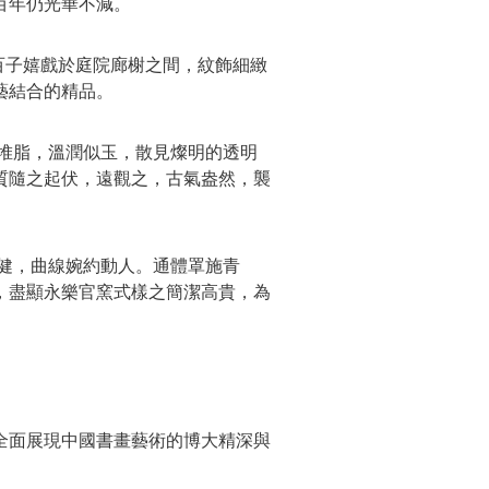
百年仍光華不減。
百子嬉戲於庭院廊榭之間，紋飾細緻
藝結合的精品。
堆脂，溫潤似玉，散見燦明的透明
質隨之起伏，遠觀之，古氣盎然，襲
健，曲線婉約動人。通體罩施青
，盡顯永樂官窯式樣之簡潔高貴，為
全面展現中國書畫藝術的博大精深與