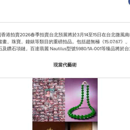
- 保利香港拍賣2026春季拍賣台北預展將於3月14至15日在台北
畫、珠寶、鐘錶等類目的重磅拍品。包括趙無極《15.07.67》
石項鏈、百達翡麗 Nautilus型號5980/1A-001等臻品
現當代藝術