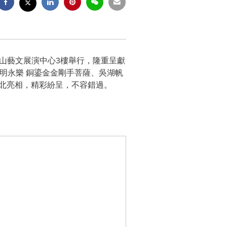
微風南山藝文展演中心3樓舉行，隆重呈獻
、明永樂 銅鎏金金剛手菩薩、吳湖帆
將於台北亮相，精彩紛呈，不容錯過。