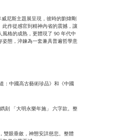
5 年威尼斯主題展呈現，彼時的劉煒剛
。此作從感官到精神內省的震撼，讓
格的成熟，更體現了 90 年代中
存姿態，淬鍊為一套兼具普遍哲學意
物道：中國高古藝術珍品》和《中國
刻 「大明永樂年施」 六字款。整
。
，雙眼垂斂，神態安詳慈悲。整體