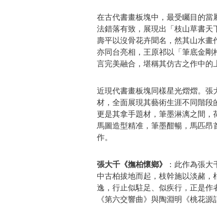
在古代書畫板塊中，最受矚目的當
法錯落有致，展現出「枝山草書天
壽平以沒骨花卉聞名，然其山水畫
亦同台亮相，王原祁以「筆底金剛
言完美融合，堪稱其仿古之作中的
近現代書畫板塊同樣星光熠熠。張
材，全面展現其藝術生涯不同階段
更是其拿手題材，筆墨淋漓之間，
馬圖造型精准，筆墨酣暢，馬匹昂
作。
張大千《撫柏懷鄉》
：此作為張大
中古柏拔地而起，枝幹施以淡赭，
逸，行止似駐足、似疾行，正是作
《第六交響曲》與陶淵明《桃花源