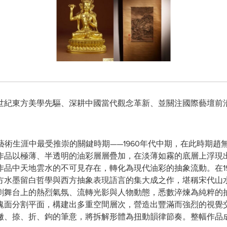
世紀東方美學先驅、深耕中國當代觀念革新、並關注國際藝壇前
藝術生涯中最受推崇的關鍵時期——1960年代中期，在此時期趙
作品以極薄、半透明的油彩層層疊加，在淡薄如霧的底層上浮現
品中天地雲水的不可見存在，轉化為現代油彩的抽象流動。在1
方水墨留白哲學與西方抽象表現語言的集大成之作，堪稱宋代山
劇舞台上的熱烈氣氛、流轉光影與人物動態，悉數淬煉為純粹的
塊面分割平面，構建出多重空間層次，營造出豐滿而強烈的視覺
撇、捺、折、鉤的筆意，將拆解形體為扭動韻律節奏。整幅作品