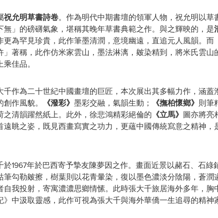
屬
祝允明草書詩卷
。作為明代中期書壇的領軍人物，祝允明以草
下無」的磅礴氣象，堪稱其晚年草書典範之作。與之輝映的，是
作更為罕見珍貴，此作筆墨清潤，意境幽遠，直追元人風韻。而
杵」著稱，此作仿米家雲山，墨法淋漓，皴染精到，將米氏雲山
上乘佳品。
大千作為二十世紀中國畫壇的巨匠，本次展出其多幅力作，涵蓋
的創作風貌。
《潑彩》
墨彩交融，氣韻生動；
《撫柏懷鄉》
則筆
荷之清韻躍然紙上。此外，徐悲鴻精彩絕倫的
《立馬》
圖亦將亮
首遠眺之姿，既見西畫寫實之功力，更蘊中國傳統寫意之精神，
千於1967年於巴西寄予摯友陳夢因之作。畫面近景以赭石、石
枯筆勾勒皴擦，樹葉則以花青暈染，復以墨色濃淡分陰陽，蒼潤
者自我投射，寄寓濃濃思鄉情愫。此時張大千旅居海外多年，胸
記》中汲取靈感，此作可視為張大千與海外華僑一生追尋的精神