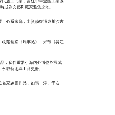
身民族工商業，曾任中華全國工業協
一時成為文藝與藏家雅集之地。
展；心系家鄉，出資修復浦東川沙古
，收藏曾鞏《局事帖》、米芾《吳江
精品，多件重器引海內外博物館與藏
，永載藝術與工商史冊。
位名家題贈作品，如馬一浮、于右