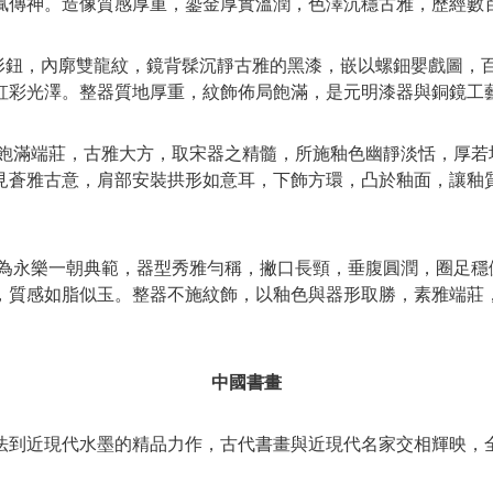
膩傳神。造像質感厚重，鎏金厚實溫潤，色澤沉穩古雅，歷經數
形鈕，內廓雙龍紋，鏡背髹沉靜古雅的黑漆，嵌以螺鈿嬰戲圖，
虹彩光澤。整器質地厚重，紋飾佈局飽滿，是元明漆器與銅鏡工
飽滿端莊，古雅大方，取宋器之精髓，所施釉色幽靜淡恬，厚若
見蒼雅古意，肩部安裝拱形如意耳，下飾方環，凸於釉面，讓釉
為永樂一朝典範，器型秀雅勻稱，撇口長頸，垂腹圓潤，圈足穩
，質感如脂似玉。整器不施紋飾，以釉色與器形取勝，素雅端莊
中國書畫
法到近現代水墨的精品力作，古代書畫與近現代名家交相輝映，