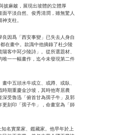
與披麻皴，展現出坡體的立體厚
畫面平淡自然、俊秀清潤，雖無驚人
精神支柱。
張學良因爲「西安事變」已失去人身自
喻都在畫中。款識中他摘錄了杜少陵
貴陽客中冩少陵詩」。從所選題材、
的唯一一幅畫作，迄今未發現第二件
。畫中五頭水牛或立、或蹲、或臥、
戰時期重慶金沙坡，其時他寄居農
並深受魯迅「俯首甘為孺子牛」及郭
年更刻印「孺子牛」，命畫室為「師
滬上知名實業家、鑑藏家。他早年於上