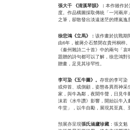
張大千
《清溪琴韻》：
本作雖作於
度。作品構圖採取傳統「一河兩岸
之筆，卻散發出淡遠迷茫的煙嵐逸
徐悲鴻《立馬》：
该作畫於抗戰期
由6年，被蔣介石禁閉在貴州桐梓
《秦州雜詩二十首》中的兩句「哀
題贈的詩句都可以了解，徐悲鴻對
贈畫，足見其珍罕性。
李可染《五牛圖》。
存世的李可染
或仰首、或側顧，姿態各異而神采
家，與牛為鄰，夜聞牛聲，日見牛
沫若《水牛讚》影響，開始以牛入
牛堂」，以牛自勵，展現其至真、
預展亦呈現
張氏涵廬珍藏
：張文魁