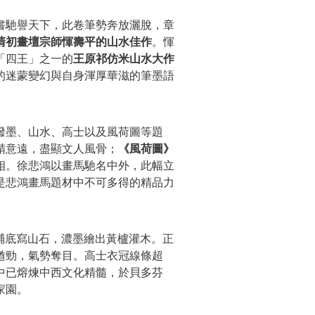
書馳譽天下，此卷筆勢奔放灑脫，章
清初畫壇宗師惲壽平的山水佳作
。惲
「四王」之一的
王原祁仿米山水大作
的迷蒙變幻與自身渾厚華滋的筆墨語
潑墨、山水、高士以及風荷圖等題
精意遠，盡顯文人風骨；
《風荷圖》
相。徐悲鴻以畫馬馳名中外，此幅立
是悲鴻畫馬題材中不可多得的精品力
綠鋪底寫山石，濃墨繪出黃櫨灌木。正
遒勁，氣勢奪目。高士衣冠線條超
中已熔煉中西文化精髓，於貝多芬
家園。