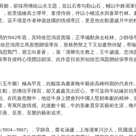
異鄉，卻採用傳統山水主題，並以石青勾勒山石，輔以中鋒渴筆
」，前景描繪高士彈琴、童僕侍側，伴以小橋流水與蒼翠竹林。
意。這不僅是作者神遊故國的情感寄託，更是他在動盪歲月中的
間的1942年底，其時徐悲鴻居貴陽，正準備動身去桂林。少帥
。徐悲鴻用立馬形態贈張學良，形格勢禁之下又似蓄勢待髮，寄
鳴思戰鬥，迥立向蒼蒼」，落「漢卿先生教之，壬午歲儘。悲鴻
張學良彼時心境體諒頗深。此作是目前所知徐悲鴻題贈給張學良
《五牛圖》極為罕見，此幅當為畫家晚年藝術高峰時期的代表作
生動，彷彿信手揮寫，卻又處處見出匠心。李可染與牛結緣於抗
勤。在民族危難中，他從牛身上體會到中國人堅韌奉獻的精神，
畫，寄寓民族情感。此後數十載，牛的形象貫穿其藝術生涯，晚
至善、至美、至樂的藝術追求。
（1904—1967），字師良，齋名涵廬，上海浦東川沙人，民國