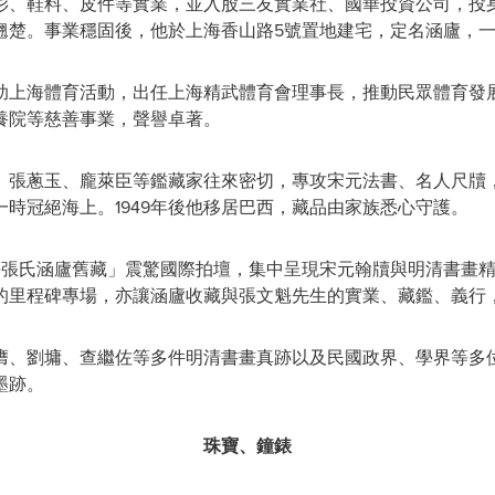
衫、鞋料、皮件等實業，並入股三友實業社、國華投資公司，投
翹楚。事業穩固後，他於上海香山路5號置地建宅，定名涵廬，
助上海體育活動，出任上海精武體育會理事長，推動民眾體育發
養院等慈善事業，聲譽卓著。
、張蔥玉、龐萊臣等鑑藏家往來密切，專攻宋元法書、名人尺牘
時冠絕海上。1949年後他移居巴西，藏品由家族悉心守護。
上海張氏涵廬舊藏」震驚國際拍壇，集中呈現宋元翰牘與明清書畫
的里程碑專場，亦讓涵廬收藏與張文魁先生的實業、藏鑑、義行
膺、劉墉、查繼佐等多件明清書畫真跡以及民國政界、學界等多
墨跡。
珠寶
、
鐘錶