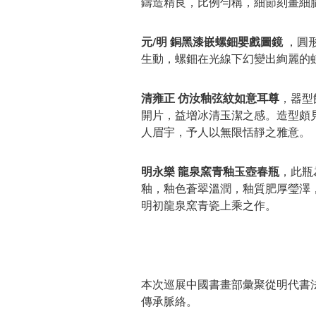
鑄造精良，比例勻稱，細節刻畫細
元/明 銅黑漆嵌螺鈿嬰戲圖鏡
，圓
生動，螺鈿在光線下幻變出絢麗的
清雍正 仿汝釉弦紋如意耳尊
，器型
開片，益增冰清玉潔之感。造型頗
人眉宇，予人以無限恬靜之雅意。
明永樂 龍泉窯青釉玉壺春瓶
，此瓶
釉，釉色蒼翠溫潤，釉質肥厚瑩澤
明初龍泉窯青瓷上乘之作。
本次巡展中國書畫部彙聚從明代書
傳承脈絡。