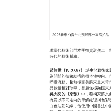
2026春季拍賣台北預展部分重磅拍品
現當代藝術部門本季拍賣聚焦二十
時代的藝術脈絡。
趙無極《15.07.67》
誕生於藝術家
為開闊的抽象結構的根本性轉向。
呼吸流動。趙無極完美將宋畫米芾作
品數量相對珍罕，是趙無極融匯東
吳大羽的《京韻》
中，藝術家將京
有意以不同走向的筆觸紋理與色彩
白色油彩勾線，他使用中國書法中