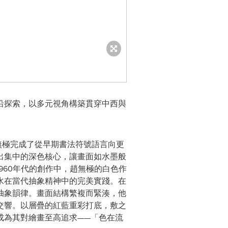
沿探索，以多元視角構築貫穿中西與
無極完成了從早期書法符號語言向更
出集中的深色核心，讓畫面如水墨般
960年代的創作中，趙無極的白色作
水在當代抽象精神中的完美實踐。在
抽象韻律。畫面結構繁複而緊湊，他
交響。以層疊的紅藍重彩打底，敷之
成為其對繪畫至高追求——「色在流