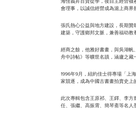
海恆義昇百貨從學，後自主經營襪
會理事，以誠信經營成為滬上商界
張氏熱心公益與地方建設，長期贊
建築，守護鄉邦文脈，兼善福幼教
經商之餘，他雅好書畫，與吳湖帆
舟中詩帖》等曠世名蹟，涵廬之藏一
1996年9月，紐約佳士得專場「
家競逐，成為中國古書畫拍賣史上
此次專輯包含王原祁、王鐸、李方
任、張繼、高振霄、簡琴斋等名人