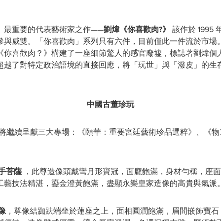
」最重要的代表藝術家之作——
劉煒《你喜歡肉?》
該作於 199
參與威雙。「你喜歡肉」系列只有六件，目前僅此一件流於市場
你喜歡肉？》構建了一座細節驚人的感官廢墟，標誌著劉煒個人風
超越了對特定政治語境的直接回應，將「玩世」與「潑皮」的生
中國古董珍玩
春拍將繼續呈獻三大專場：《頤華：重要宮廷藝術珍品選粹》、《
手菩薩
，此尊造像頭戴彎月形寶冠，面龐飽滿，身材勻稱，座面鐫
工藝技法精湛，鎏金澄黃飽滿，盡顯永樂皇家造像的高貴與氣派
像
，尊像結跏趺端坐於蓮座之上，面相圓潤飽滿，眉間嵌飾寶石