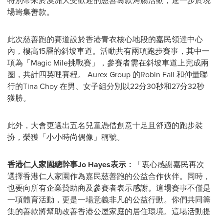
特別帶來於澳洲大受歡迎的慈善籌款烤腸活動，進一步於現
場籌集善款。
此次慈善跑的賽道設於香港青衣核心地段的嘉民領達中心
內，樓高15層的斜坡車道。活動共有兩項跑步賽事，其中一
項為「Magic Mile挑戰賽」，參賽者需在斜坡車道上完成兩
圈，共計四英哩賽程。 Aurex Group 的Robin Fall 和仲量聯
行的Tina Choy 在男、女子組分別以22分30秒和27分32秒
獲勝。
此外，大會更選出五名兒童憑借創意十足且舒適的跑步裝
扮，榮獲「小小時尚偶像」稱號。
香港仁人家園總幹事
Jo Hayes
表示：
「衷心感謝嘉民再次
選擇香港仁人家園作為嘉民慈善跑的公益合作伙伴。同時，
也要向所有企業贊助商及參賽者表示感謝。這場賽事不僅是
一項體育活動，更是一場意義非凡的公益行動。你們共同籌
集的善款將幫助改善香港公屋家庭的居住環境。這場活動提