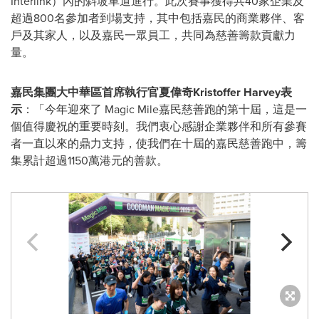
Interlink）內的斜坡車道進行。此次賽事獲得共40家企業及
超過800名參加者到場支持，其中包括嘉民的商業夥伴、客
戶及其家人，以及嘉民一眾員工，共同為慈善籌款貢獻力
量。
嘉民集團大中華區首席執行官夏偉奇
Kristoffer Harvey
表
示
：「今年迎來了 Magic Mile嘉民慈善跑的第十屆，這是一
個值得慶祝的重要時刻。我們衷心感謝企業夥伴和所有參賽
者一直以來的鼎力支持，使我們在十屆的嘉民慈善跑中，籌
集累計超過1150萬港元的善款。