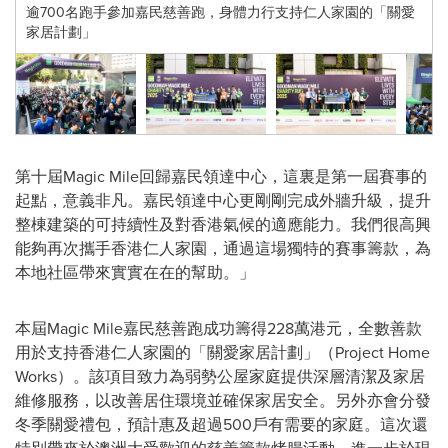
逾700名跑手參加嘉民慈善跑，身體力行支持仁人家園的「關愛
家居計劃」
第十屆Magic Mile回歸嘉民領達中心，這裏是第一屆賽事的
起點，意義非凡。嘉民領達中心更剛剛完成外牆升級，提升
整棟建築的可持續性及對香港氣候的適應能力。我們很高興
能夠再次攜手香港仁人家園，通過這場獨特的賽事籌款，為
本地社區帶來實實在在的幫助。」
本屆Magic Mile嘉民慈善跑成功籌得228萬港元，全數善款
用於支持香港仁人家園的「關愛家居計劃」（Project Home
Works）。該項目致力為弱勢公屋家庭提供深層清潔及家居
維修服務，以改善居住環境並確保家居安全。另外亦會分發
冬季關愛禮包，預計惠及超過500戶有需要的家庭。這次還