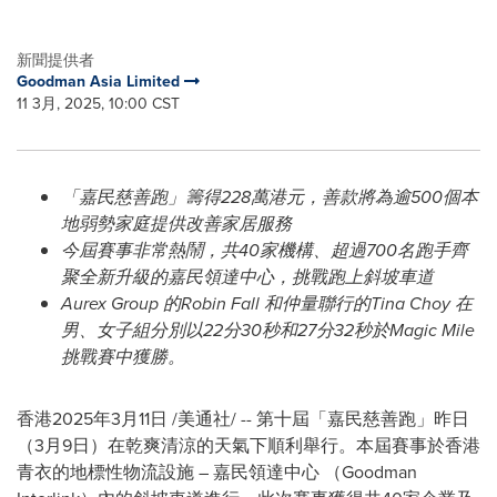
新聞提供者
Goodman Asia Limited
11 3月, 2025, 10:00 CST
「嘉民慈善跑」籌得
228
萬港元，善款將為逾
500
個本
地弱勢家庭提供改善家居服務
今屆賽事非常熱鬧，共
40
家機構、超過
700
名跑手齊
聚全新升級的嘉民領達中心，挑戰跑上斜坡車道
Aurex Group
的
Robin Fall
和仲量聯行的
Tina Choy
在
男、女子組分別以
22
分
30
秒和
27
分
32
秒於
Magic Mile
挑戰賽中獲勝。
香港
2025年3月11日
/美通社/ -- 第十屆「嘉民慈善跑」昨日
（3月9日）在乾爽清涼的天氣下順利舉行。本屆賽事於香港
青衣的地標性物流設施 – 嘉民領達中心 （Goodman