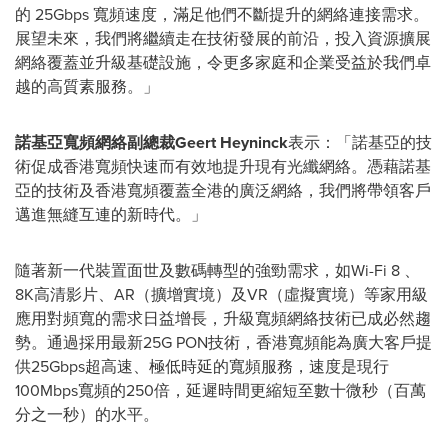
的 25Gbps 寬頻速度，滿足他們不斷提升的網絡連接需求。
展望未來，我們將繼續走在技術發展的前沿，投入資源擴展
網絡覆蓋並升級基礎設施，令更多家庭和企業受益於我們卓
越的高質素服務。」
諾基亞寬頻網絡副總裁
Geert Heyninck
表示：「諾基亞的技
術促成香港寬頻快速而有效地提升現有光纖網絡。憑藉諾基
亞的技術及香港寬頻覆蓋全港的廣泛網絡，我們將帶領客戶
邁進無縫互連的新時代。」
隨著新一代裝置面世及數碼轉型的強勁需求，如Wi-Fi 8 、
8K高清影片、AR（擴增實境）及VR（虛擬實境）等家用級
應用對頻寬的需求日益增長，升級寬頻網絡技術已成必然趨
勢。通過採用最新25G PON技術，香港寬頻能為廣大客戶提
供25Gbps超高速、極低時延的寬頻服務，速度是現行
100Mbps寬頻的250倍，延遲時間更縮短至數十微秒（百萬
分之一秒）的水平。