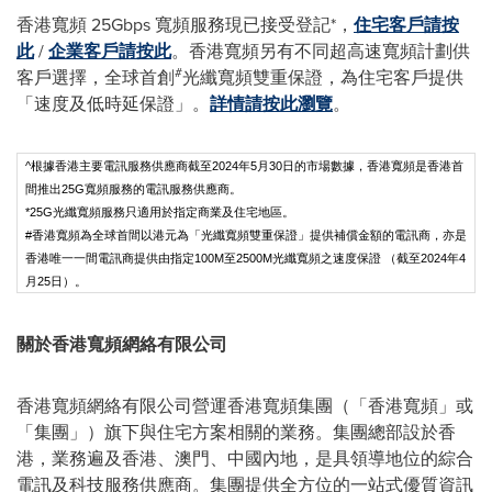
香港寬頻 25Gbps 寬頻服務現已接受登記*，
住宅客戶請按
此
/
企業客戶請按此
。香港寬頻另有不同超高速寬頻計劃供
#
客戶選擇，全球首創
光纖寬頻雙重保證，為住宅客戶提供
「速度及低時延保證」。
詳情請按此瀏覽
。
^根據香港主要電訊服務供應商截至2024年5月30日的市場數據，香港寬頻是香港首
間推出25G寬頻服務的電訊服務供應商。
*25G光纖寬頻服務只適用於指定商業及住宅地區。
#香港寬頻為全球首間以港元為「光纖寬頻雙重保證」提供補償金額的電訊商，亦是
香港唯一一間電訊商提供由指定100M至2500M光纖寬頻之速度保證 （截至2024年4
月25日）。
關於香港寬頻網絡有限公司
香港寬頻網絡有限公司營運香港寬頻集團（「香港寬頻」或
「集團」）旗下與住宅方案相關的業務。集團總部設於香
港，業務遍及香港、澳門、中國內地，是具領導地位的綜合
電訊及科技服務供應商。集團提供全方位的一站式優質資訊