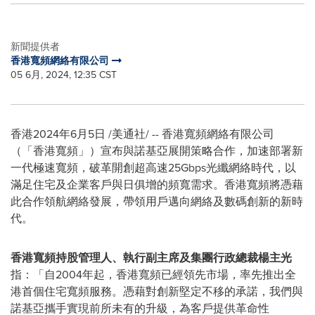
新聞提供者
香港寬頻網絡有限公司
05 6月, 2024, 12:35 CST
香港
2024年6月5日
/美通社/ -- 香港寬頻網絡有限公司
（「香港寬頻」）宣布與諾基亞展開策略合作，加速部署新
一代極速寬頻，破革開創超高速25Gbps光纖網絡時代，以
滿足住宅及企業客戶與日俱增的頻寬需求。香港寬頻將憑藉
此合作領航網絡發展，帶領用戶邁向網絡及數碼創新的新時
代。
香港寬頻持股管理人、執行副主席及集團行政總裁楊主光
指：「自2004年起，香港寬頻已經領先市場，率先推出全
港首個住宅寬頻服務。憑藉對創新堅定不移的承諾，我們與
諾基亞攜手實現前所未有的升級，為客戶提供革命性