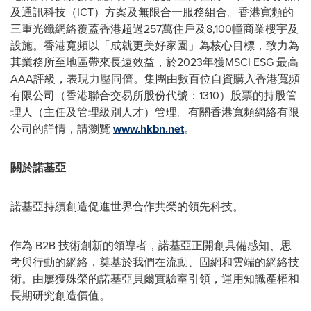
及通訊科技（ICT）方案及無限合一服務組合。香港寬頻的
三重光纖網絡覆蓋香港超過257萬住戶及8,100幢商業樓宇及
設施。香港寬頻以「成就更美好家園」為核心目標，致力為
其業務所至地區帶來長遠效益，於2023年獲MSCI ESG 最高
AAA評級，表現力壓同儕。集團由數百位自資購入香港寬頻
有限公司（香港聯合交易所股份代號：1310）股票的持股管
理人（主任及管理級別人才）管理。有關香港寬頻網絡有限
公司的詳情，請瀏覽
www.hkbn.net
。
關於諾基亞
諾基亞持續創造促進世界合作共榮的領先科技。
作為 B2B 技術創新的領導者，諾基亞正開創具備感知、思
考與行動的網絡，奠基於我們在流動、固網和雲端的網絡技
術。由屢獲殊榮的諾基亞貝爾實驗室引領，運用知識產權和
長期研究創造價值。