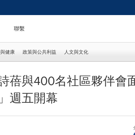
聯繫
活與健康
政策與公共利益
人文與文化
詩蓓與400名社區夥伴會
」週五開幕