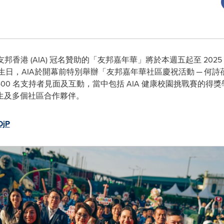
 由友邦香港 (AIA) 冠名贊助的「友邦嘉年華」將於本週五起至 202
歲生日，AIA於開幕前特別舉辦「友邦嘉年華社區慶祝活動 ─ 何
y) 與近 400 名支持者見面及互動，當中包括 AIA 健康校園挑戰賽
生及多個社區合作夥伴。
DjP