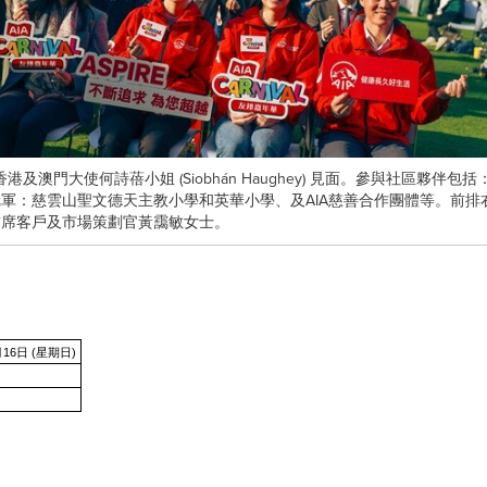
港及澳門大使何詩蓓小姐 (Siobhán Haughey) 見面。參與社區夥伴
軍：慈雲山聖文德天主教小學和英華小學、及AIA慈善合作團體等。前排
首席客戶及市場策劃官黃靄敏女士。
月16日 (星期日)