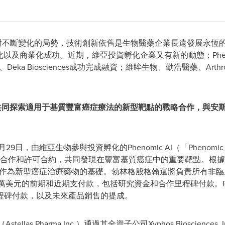
- 面對不斷變化的局勢，技術創新依舊是生物醫藥企業長遠發展永
以及商業化成功。近期，維亞投資孵化企業又有新的動態：Pheno
eka Biosciences成功完成融資；維眸生物、勤浩醫藥、Arthrosi
格翰達成共同探索適用于基質豐富癌症療法的新型靶點的戰略合作，與
29日，由維亞生物參與投資孵化的Phenomic AI（「Pheno
eim）達成戰略合作和許可合約，共同發現在豐富基質癌症中的重要靶點
靶點，作為新型癌症治療藥物的基礎。勃林格殷格翰還將負責所有非
900萬美元的前期和近期支付款，包括研究資金和合作里程碑付款。Ph
程碑付款，以及未來產品銷售的提成。
stellas Pharma Inc.）通過其全資子公司Xyphos Bioscien