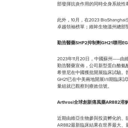
部發揮抗炎作用的同時全身系統性
此外，10月，在2023 BioSh
卓越領袖榜單；維眸生物溫州總部
勤浩醫藥SHP2抑制劑GH21聯用
2023年11月20日，中國蘇州
勤浩醫藥宣佈，公司新型蛋白酪氨酸磷
希替尼在中國獲批開展臨床試驗。體
GH21已在中美兩地開展I/II期
量組就已觀察到療效信號。
Arthrosi全球創新痛風藥AR88
近期由維亞生物參與投資孵化的、臨床階段生物
AR882最新臨床結果在世界最大、