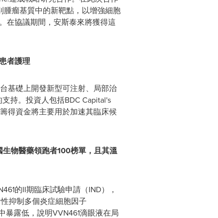
平台識別腫瘤基質中的新靶點，以增強細胞
款。在協議期間，安斯泰來將獲得這
後患者護理
遞送平台基礎上開發新型可注射、局部治
資人包括BDC Capital's
, 和MaRS IAF。籌得資金將主要用於加速其臨床候
中國生物醫藥領跑者100榜單，且其溫
1的II期臨床試驗申請（IND），
活性抑制多個炎症細胞因子
中暴露低，說明VVN461滴眼液在局