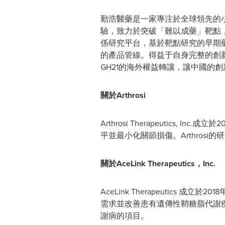
勤浩醫藥是一家專注於全球領先的
驗，致力於突破「難以成藥」靶點
係研究平台，基於靶點研究的早期
的產品管線。得益于自身完整的創
GH21的海外權益轉讓，讓中國的
關於
Arthrosi
Arthrosi Therapeutic
平並最小化關節損傷。Arthrosi的研
關於
AceLink Therapeutics
，
Inc.
AceLink Therapeutic
需求並改善患有遺傳性鞘糖脂代謝
謝病的項目。