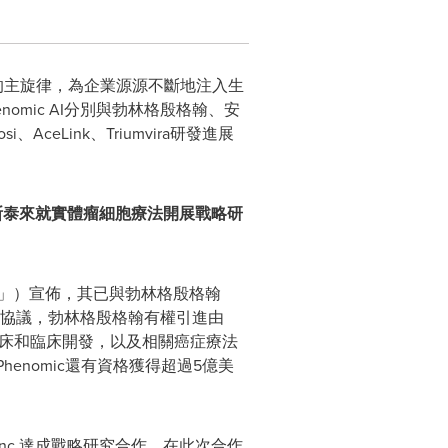
恆的主旋律，為企業源源不斷地注入生
mic AI分別與勃林格殷格翰、安
、AceLink、Triumvira研發進展
安斯泰來就實體瘤細胞療法開展戰略研
mic」）宣佈，其已與勃林格殷格翰
。根據協議，勃林格殷格翰有權引進由
臨床和臨床開發，以及相關癌症療法
enomic還有資格獲得超過5億美
ces, Inc.達成戰略研究合作。在此次合作