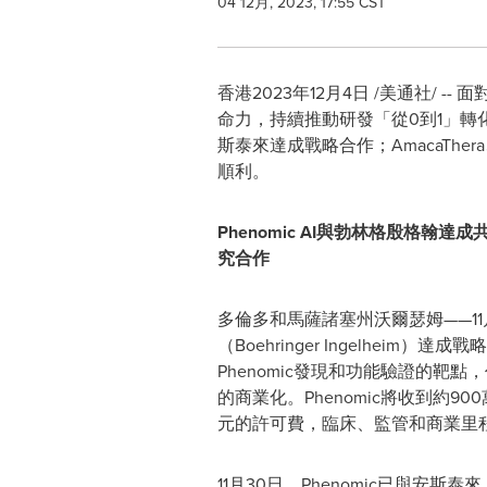
04 12月, 2023, 17:55 CST
香港
2023年12月4日
/美通社/ -
命力，持續推動研發「從0到1」轉化
斯泰來達成戰略合作；AmacaThera、D
順利。
Phenomic AI與勃林格殷
究合作
多倫多和馬薩諸塞州沃爾瑟姆——11月
（Boehringer Ingelh
Phenomic發現和功能驗證的
的商業化。Phenomic將收到約
元的許可費，臨床、監管和商業里
11月30日，Phenomic已與安斯泰來（A