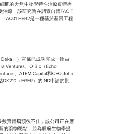
用T細胞的天然生物學特性治療實體瘤
經接受治療，該研究旨在調查自體TAC-T
AC01-HER2是一種基於基因工程
稱「Deka」）宣佈已成功完成一輪由
entures、O-Bio（Echo
entures、ATEM Capital和CEO John
210（EGFR）的IND申請的批
致大多數實體瘤預後不佳，該公司正在應
別新的藥物靶點，並為腫瘤生物學提