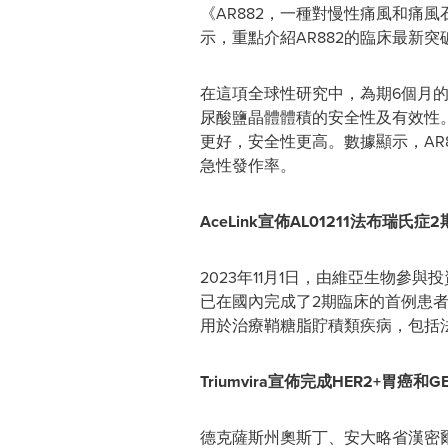
《AR882，一種對慢性痛風和痛
示，重點介紹AR882的臨床最新突
在這項全球性研究中，為期6個月的
尿酸鹽晶體體積的安全性及有效性。
更好，安全性更高。數據顯示，AR
急性發作率。
AceLink宣佈AL01211法布瑞
2023年11月1日，由維亞生物參與投資孵
已在國內完成了2期臨床的首例患者
用於治療鞘糖脂貯積類疾病，包括法
Triumvira宣佈完成HER2+胃癌和
德克薩斯州奧斯丁、安大略省漢密爾頓和