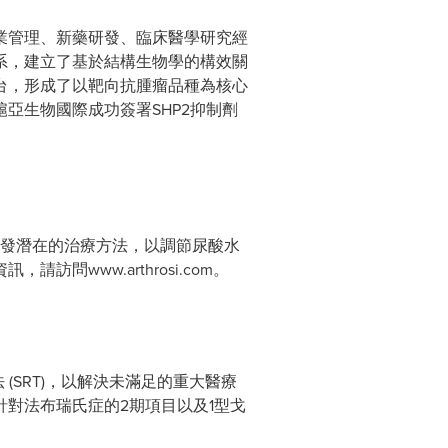
業管理、新藥研發、臨床醫學研究經
系，建立了基於結構生物學的構效關
台，形成了以靶向抗腫瘤品種為核心
亞生物國際成功簽署SHP2抑制劑
痛風患者開發潛在的治療方法，以調節尿酸水
訪問www.arthrosi.com。
療法 (SRT)，以解決未滿足的重大醫療
對法布瑞氏症的2期項目以及1型戈