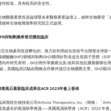
毒性較低，具有較高的安全性。
anghai生物醫藥產業投資論壇暨未來醫療產業論壇上，維眸生物榮登
暨維眸生物複雜製劑研究院正式啟用。
EGFR抑制劑奧希替尼獲批臨床
——由維亞生物參與投資孵化的、致力於利用組合技術平台開發全球
酸酶SHP2變構抑制劑GH21聯用針對表皮生長因子受體（EGF
內外研究表明，GH21用作單藥療法及/或和其他抗腫瘤藥聯合
臨床試驗，美國臨床試驗由戰略合作夥伴滬亞生物國際主導。GH21
2溶解痛風石最新臨床成果在ACR 2023年會上發佈
技術公司Arthrosi Therapeutics, Inc.（簡稱：「A
最負盛名的風濕病學會議——美國風濕病學會（ACR）2023 年