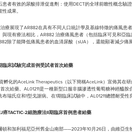
風石患者有效的尿酸排泄促進劑：使用DECT的全球前瞻性概念驗
破性成果。
治療展現了AR882在具有不同人口統計學及基線特徵的痛風患者
與現有療法相比，AR882 治療痛風患者（包括臨床可見和亞
882除了能降低痛風患者的血清尿酸（sUA），還能顯著減少
氏症2期臨床試驗完成首例受試者首次給藥
化的AceLink Therapeutics（以下簡稱AceLink）宣佈其
首次給藥。AL01211是一種新型口服非腦滲透性葡萄糖神經醯胺
布瑞氏症和1型戈謝病。在1期臨床試驗中，AL01211總體耐受
GEJ癌TACTIC-2細胞療法II期臨床首例患者給藥
加利福尼亞州舊金山南部——2023年10月26日，由維亞生物參與