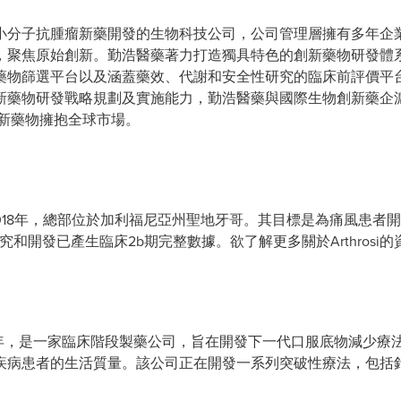
小分子抗腫瘤新藥開發的生物科技公司，公司管理層擁有多年企
，聚焦原始創新。勤浩醫藥著力打造獨具特色的創新藥物研發體
藥物篩選平台以及涵蓋藥效、代謝和安全性研究的臨床前評價平
新藥物研發戰略規劃及實施能力，勤浩醫藥與國際生物創新藥企滬
創新藥物擁抱全球市場。
s, Inc.成立於2018年，總部位於加利福尼亞州聖地牙哥。其目標是為
究和開發已產生臨床2b期完整數據。欲了解更多關於Arthrosi的資訊，請
s 成立於2018年，是一家臨床階段製藥公司，旨在開發下一代口服底物減少
疾病患者的生活質量。該公司正在開發一系列突破性療法，包括針