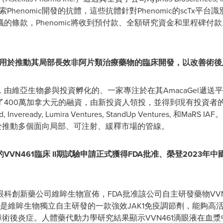
探索Phenomic開發的抗體，這些抗體針對Phenomic的scTx
的條款，Phenomic將收到預付款、全額研究資金和里程碑付
融資，用於推動其局部長效非阿片類治療藥物的臨床開發，以改善術
era，由維亞生物參與投資孵化的、一家專注於在其AmacaGel
00萬加拿大元的融資，由新投資人領投，並得到現有投資者的支持。投
 Fund, Inveready, Lumira Ventures, StandUp Ventures
也用於推動多個面向局部、可注射、緩釋市場的管線。
VN461臨床 II期試驗申請正式獲得FDA批准、榮登2023年
創新藥公司維眸生物宣佈，FDA批准該公司自主研發藥物VVN46
61是維眸生物獨立自主研發的一款強效JAK1免疫調節劑，能夠高
白內障術後炎症。人體藥代動力學研究結果顯示VVN461滴眼液在血漿