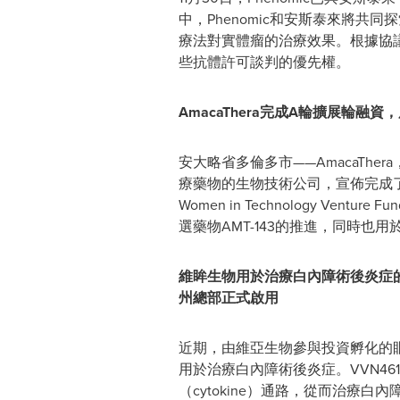
中，Phenomic和安斯泰來將共同
療法對實體瘤的治療效果。根據協議
些抗體許可談判的優先權。
AmacaThera完成A輪擴展輪
安大略省多倫多市——AmacaTh
療藥物的生物技術公司，宣佈完成了4
Women in Technology Venture
選藥物AMT-143的推進，同時
維眸生物用於治療白內障術後炎症的V
州總部正式啟用
近期，由維亞生物參與投資孵化的眼科
用於治療白內障術後炎症。VVN4
（cytokine）通路，從而治療