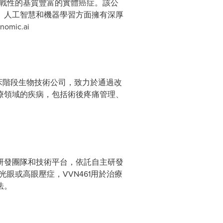
挑戰性的基質豐富的實體癌症。該公
、人工智慧和機器學習方面擁有深厚
ic.ai
 多倫多的臨床階段生物技術公司，致力於通過改
療領域的疾病，包括術後疼痛管理、
研發團隊和技術平台，依託自主研發
光眼或高眼壓症，VVN461用於治療
法。