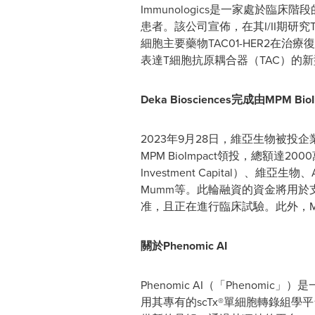
Immunologics是一家處於
患者。該公司宣佈，在其I/II期研究TA
細胞主要藥物TAC01-HER2在治
表達T細胞抗原耦合器（TAC）的
Deka Biosciences完成由MPM 
2023年9月28日，維亞生物被投企業
MPM BioImpact領投，總額達200
Investment Capital）、維亞生物、Alex
Mumm等。此輪融資的資金將用於支
准，且正在進行臨床試驗。此外，MPM-Bio
關於
Phenomic AI
Phenomic AI（「Phen
用其專有的scTx®單細胞轉錄組