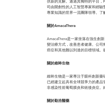
供新的見解。通過其獨特的平台，P
司由開創性的人工智慧專家和經驗
專業知識的世界一流團隊領導。了解有關P
關於
AmacaThera
AmacaThera是一家坐落在強生創新 (
變治療方式，改善患者健康。公司
癌症和其他難以到達的目標領域。欲了解
關於維眸生物
維眸生物是一家專注于眼科創新藥
已經建立起具有全球競爭力的產品管線
非感染性前葡萄膜炎和術後炎症。
關於勤浩醫藥