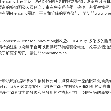
henomic正在開發一系列潛在的首創性候選藥物，以治療具有
豐富的藥物開發人員創立，由在免疫腫瘤學、癌症、基質生物學
henomic團隊、平台和管線的更多資訊，請訪問www.phenom
Johnson & Johnson Innovation)孵化器，JLABS @
獨特的注射水凝膠平台可以提供局部持續藥物輸送，改善多個治
更多資訊，請訪問amacathera.ca
研發領域的臨床階段生物科技公司，擁有國際一流的眼科創新藥
。除VVN001專案外，維眸生物正在開發VVN539用於治療青
維眸生物還致力於發現和開發用於治療其他前、後眼疾病的新療