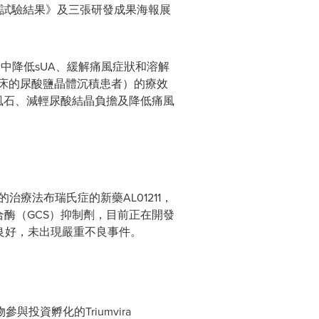
證試驗結果》及三張研發成果海報展
中降低sUA、緩解痛風症狀和溶解
臨床的尿酸鹽晶體沉積患者）的療效
痛風石、減輕尿酸結晶負擔及降低痛風
在研的治療法布瑞氏症的新藥AL01211，
合酶（GCS）抑制劑，目前正在開發
性良好，未出現嚴重不良事件。
投資孵化的Triumvira