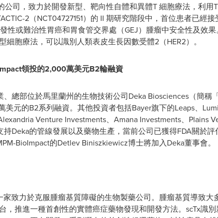
臨床階段的公司，致力於開發新型、靶向性自體和異體T 細胞療法，利
CTIC-2（NCT04727151）的 II 期研究階段中，首位患者已
療復發性或難治性胃癌和胃食管交界處（GEJ）腫瘤中安全性及效果。T
新型細胞療法，可以識別人類表皮生長因數受體2（HER2）。
BioImpact領投的2,000萬美元B2輪融資
、總部位於馬里蘭州的生物技術公司Deka Biosciences（簡
0萬美元的B2系列融資。其他投資者包括Bayer旗下的Leaps、Lumira V
andria Venture Investments、Amana Investments、Plains V
持Deka的管線發展以及藥物生產，當前公司已獲得FDA關於評估DK
Impact的Detlev Biniszkiewicz博士將加入Deka董事會。
omic」）是一家致力於克服腫瘤基質障礙的生物製藥公司。腫瘤基質導
學平台，推進一種首創性的實體癌症藥物發現和開發方法。scTx識