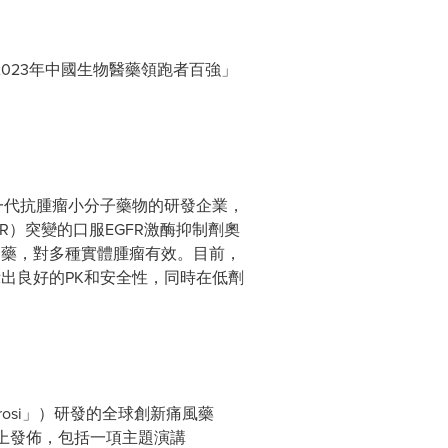
「2023年中國生物醫藥領跑者百強」
新一代抗腫瘤小分子藥物的研發企業，
R）突變的口服EGFR激酶抑制劑奧
用藥，對多種實體腫瘤有效。目前，
顯示出良好的PK和安全性，同時在低劑
rthrosi」）研發的全球創新痛風藥
會上發佈，包括一項主題演講