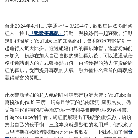
01 4月, 2024, 16:17 CST
台北
2024年4月1日
/美通社/ --
3/29-4/7
，歡歌集結眾多網路
紅人，推出
「歡歌樂轟趴」
活動，與粉絲們一起狂歡。活動
規則很簡單：YouTube上的知名網紅，會和歡歌裡的網紅一
起進行人氣大比拼。透過組建自己的轟趴陣營，邀請粉絲前
來加入。粉絲在加入自己喜歡的網紅轟趴後，可以透過做任
務和邀請別人的方式獲得熱力值，再將獲得的熱力值投給網
紅的轟趴，從而提升轟趴的人氣，熱力值排名靠前的轟趴會
贏得豐富的獎勵。
此次響應號召的超人氣網紅可謂都是頂流大牌：YouTube百
萬粉絲創作者-三度、玩命且敢玩的肌肉猛男-瘋男晨灰、備
受新生代追捧的甜美治愈係-一樓和耍寶帥男係-89教科書。
作為YouTube創作者，網紅們展現出了強烈的勝負欲，紛紛
祭出自己的殺手锏：三度本身就是歡歌的老用戶，他找來了
古早時期在歡歌裡認識的另外兩名歌友，一起出鏡拍了個
音