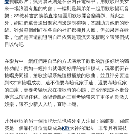
樂
挑戰影片；瘋男晨灰則是在被困在電梯中，用歡歌跟美女
來一場浪漫有趣的約會；一樓則是與弟弟一起用歡歌暢玩音
樂；89教科書的義義直接組團用歡歌開音樂轟趴。除此之
外，網紅們還會送出獨家周邊定制禮物，答謝助力他們的粉
絲。雖然每個網紅在各自的社群都機具人氣，但如果是在歡
歌，他們是否還能證明自己依舊是頂流天花板呢？讓我們拭
目以待吧！
在影片中，網紅們用自己的方式演示了歡歌的許多好玩的獨
特功能：例如一經推出就備受好評的搶唱模式，玩家們要在
搶唱房間裡，搶歌接唱系統隨機播放的歌曲，並且評分要達
到S才算搶唱成功。這不僅要考驗玩家手速，還要考驗玩家
的曲庫，更要考驗玩家在接歌時的心態，是否能穩定不走音
地完成演唱任務。搶唱遊戲的三重考驗帶來了更多的刺激與
娛樂，讓不少新人入坑，直呼上癮。
此外歡歌的另一個招牌玩法也格外引人注目：踢館賽。踢館
賽是一個靠打排位晉級成為
K歌
大神的玩法，非常具有競技