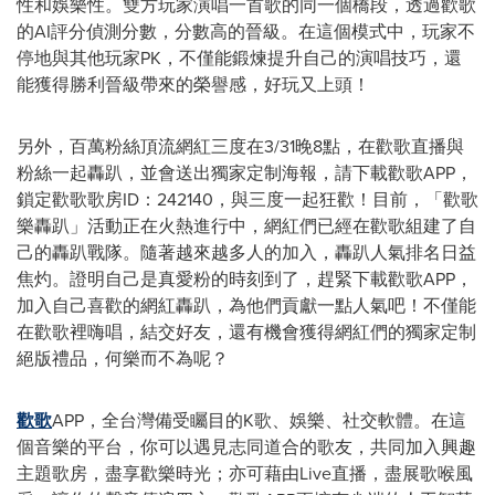
性和娛樂性。雙方玩家演唱一首歌的同一個橋段，透過歡歌
的AI評分偵測分數，分數高的晉級。在這個模式中，玩家不
停地與其他玩家PK，不僅能鍛煉提升自己的演唱技巧，還
能獲得勝利晉級帶來的榮譽感，好玩又上頭！
另外，百萬粉絲頂流網紅
三度在
3/31晚8點，在歡歌直播與
粉絲一起轟趴，並會送出獨家定制海報，
請下載
歡歌APP，
鎖定歡歌歌房ID：242140，與三度一起狂歡！目前，「歡歌
樂轟趴」活動正在火熱進行中，網紅們已經在歡歌組建了自
己的轟趴戰隊。隨著越來越多人的加入，轟趴人氣排名日益
焦灼。證明自己是真愛粉的時刻到了，趕緊下載歡歌APP，
加入自己喜歡的網紅轟趴，為他們貢獻一點人氣吧！不僅能
在歡歌裡嗨唱，結交好友，還有機會獲得網紅們的獨家定制
絕版禮品，何樂而不為呢？
歡歌
APP，全台灣備受矚目的K歌、娛樂、社交軟體。在這
個音樂的平台，你可以遇見志同道合的歌友，共同加入興趣
主題歌房，盡享歡樂時光；亦可藉由Live直播，盡展歌喉風