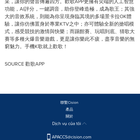
采，讓你的聲音傳遍四方。歡歌APP更擁有尖端的人工智慧
功能，AI評分，一鍵調音，助你登峰造極，成為歌王；其強
大的音效系統，則能為你呈現身臨其境的多場景卡拉OK體
驗，讓你仿佛置身於專業KTV之中；亦可體驗全新的搶唱模
式，感受競技的激情與快樂；而踢館賽、玩唱到底、猜歌大
賽等多種火爆音樂遊戲，更是讓你樂此不疲，盡享音樂的無
窮魅力。手機K歌就上歡歌！
SOURCE 歡歌APP
聯繫Cision
產品
關於
Dịch vụ của tôi
APACCS@cision.com