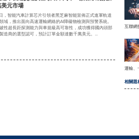
萬美元市場
月18日，智能汽車計算芯片引領者黑芝麻智能宣佈正式進軍軌道
領域，推出面向高速運輸網絡的AI障礙物檢測與預警系統。
互聯網
破性超長距探測能力與車規級高可靠性，成功獲得國內頭部
製造商的選型認可，預計訂單金額達數千萬美元。...
運輸、
相關題