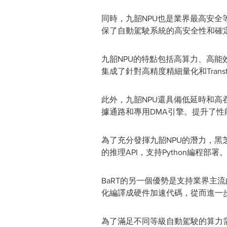
同時，九韶NPU也是業界最高安全
保了自動駕駛系統的高安全性和確
九韶NPU的特點包括高算力、高能效
集成了針對高精度精細量化和Tran
此外，九韶NPU還具備低延時和高
據通路和專用DMA引擎。提升了
為了充分發揮九韶NPU的潛力，黑芝
的推理API，支持Python編程
BaRT的另一個優勢是支持業界主流的
化編譯成硬件加速代碼，從而進一步
為了滿足不同等級自動駕駛的算力需求