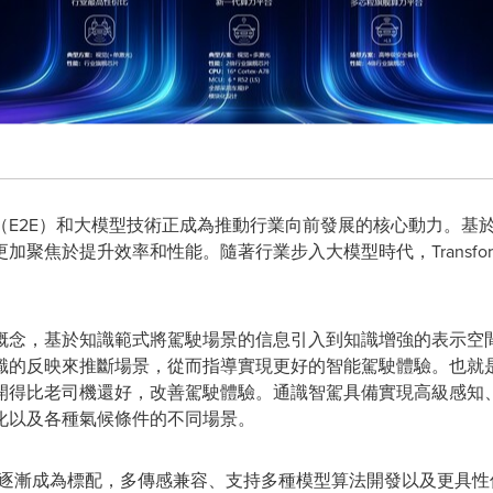
（E2E）和大模型技術正成為推動行業向前發展的核心動力。基
聚焦於提升效率和性能。隨著行業步入大模型時代，Transfo
概念，基於知識範式將駕駛場景的信息引入到知識增強的表示空
識的反映來推斷場景，從而指導實現更好的智能駕駛體驗。也就是
開得比老司機還好，改善駕駛體驗。通識智駕具備實現高級感知
化以及各種氣候條件的不同場景。
能力逐漸成為標配，多傳感兼容、支持多種模型算法開發以及更具