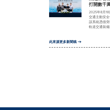
打開數千
2025年8
交通主動安全
該系統憑借突
軌道交通裝備
此來源更多新聞稿