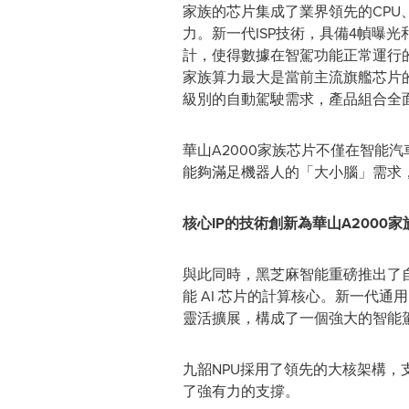
家族的芯片集成了業界領先的CPU、
力。新一代ISP技術，具備4幀曝光
計，使得數據在智駕功能正常運行的
家族算力最大是當前主流旗艦芯片的4
級別的自動駕駛需求，產品組合全面覆
華山A2000家族芯片不僅在智能
能夠滿足機器人的「大小腦」需求
核心
IP的技術創新為華山A2000
與此同時，黑芝麻智能重磅推出了自
能 AI 芯片的計算核心。新一代通
靈活擴展，構成了一個強大的智能駕
九韶NPU採用了領先的大核架構
了強有力的支撐。