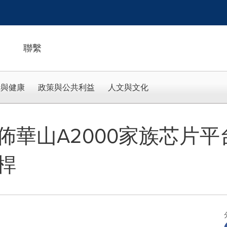
聯繫
活與健康
政策與公共利益
人文與文化
佈華山A2000家族芯片
桿