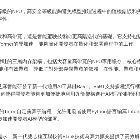
等級的NPU，高安全等級能夠避免模型推理過程中的隨機錯誤和
定性。
和高帶寬，這是智能駕駛技術向更高階迭代的基礎。它支持包括INT8
sformer的硬加速，能夠簡化開發者在量化和部署過程中的工作。
吞吐的三層內存架構，包括大容量高帶寬的NPU專用緩存、核心
性能和有效帶寬，降低了對外部存儲帶寬的依賴，在性能、帶寬和
麻智能研發了新一代通用AI工具鏈BaRT。BaRT支持多種流行框架
部署。這使得開發者能夠更加便捷地利用九韶架構進行AI模型的開發
Triton自定義算子編程，允許開發者使用Python語言編寫Tri
加速開發者AI模型的部署。
，新一代雙芯粒互聯技術BLink技術為算力擴充提供了高效解決方