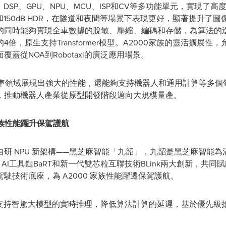
DSP、GPU、NPU、MCU、ISP和CV等多功能單元，實現了
和150dB HDR，在隧道和夜間等場景下表現更好，顯著提升了
同時能夠實現全車數據的脫敏、壓縮、編碼和存儲，為算法的迭
倍，原生支持Transformer模型。A2000家族的靈活擴展
蓋從NOA到Robotaxi的廣泛應用場景。
汽車領域展現出強大的性能，還能夠支持機器人和通用計算等多個領
，推動機器人產業從原型開發階段邁向大規模量產。
家族性能躍升保駕護航
研 NPU 新架構——黑芝麻智能「九韶」，九韶是黑芝麻智能
用 AI工具鏈BaRT和新一代雙芯粒互聯技術BLink兩大創新，
駛技術底座，為 A2000 家族性能躍遷保駕護航。
，支持智駕大模型的實時推理，降低算法計算的延遲，基於優先級