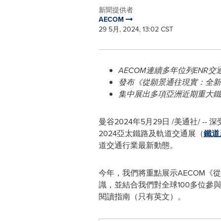
新聞提供者
AECOM
29 5月, 2024, 13:02 CST
AECOM
連續多年位列
ENR
交
發布《從願景通往現實：全新
集中展出多項亞洲近期重大鐵
曼谷
2024年5月29日
/美通社/ -
2024亞太鐵路及軌道交通展（
鐵道
道交通行業最新動態。
今年，
我們
將重點展示
AECOM
《從
識，並結合
我們
對全球100多位
閱讀指南（只有英文）。