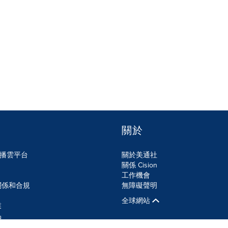
關於
n傳播雲平台
關於美通社
關係 Cision
工作機會
關係和合規
無障礙聲明
全球網站
業
品