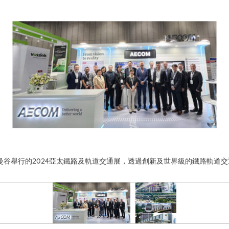
國曼谷舉行的2024亞太鐵路及軌道交通展，透過創新及世界級的鐵路軌道