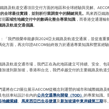
鐵路及軌道交通項目交付方面的地區和全球經驗與見解。AECO
付的全球最佳實踐
，
並剖析行業調查中的關鍵洞見。
馬來西亞鐵
實現
區域性地鐵交付中的數碼化整合專業知識
，而香港交通運輸
鐵路及軌道交通倡議
。
示：「我們很榮幸能參與2024亞太鐵路及軌道交通展，並促進
化方面，再次印證AECOM始終致力於通過專業知識和
豐富
經驗
鐵路及軌道交通市場，我們正在為此地區建立可持續、安全、包
雅加達到新加坡，香港和台北，我們
卓越交付
的主要鐵路及軌道
們
還將在C21
展位展示
AECOM從概念到運營的城市和城際鐵路
及包括車站設計在內的
公共交通導向開發（TOD）
的專業知識。
谷地鐵紫綫
、
馬來西亞巴生谷捷運
及
新加坡湯申東岸綫第三期
等