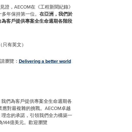
見證，AECOM在《工程新聞紀錄》
十多年保持第一位。
在亞洲，
我們
於
力
為客戶提供專案全生命週期各階段
（只有英文）
請瀏覽：
Delivering a better world
，我們為客戶提供專案全生命週期各
應對最複雜的挑戰。AECOM卓越
）理念的承諾，引領我們全力構築一
為144億美元。歡迎瀏覽