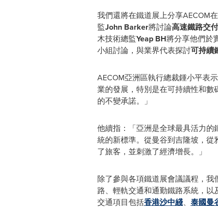
我們
還將在鐵道展上分享
AECOM
在
監
John Barker
將討論
高速鐵路交
木技術總監
Yeap BH
將分享他們於
小組討論，與業界代表探討
可持續
AECOM亞洲區執行總裁鍾小平表
業的發展，特別是在可持續性和數碼
的不變承諾。」
他續指：「亞洲是全球最具活力的
統的新標準。從曼谷到吉隆坡，從
了旅客，並刺激了經濟增長。」
除了參與各項鐵道展會議議程，
我
路、輕軌交通和通勤鐵路系統，以
交通項目包括
香港沙中綫
、
泰國曼