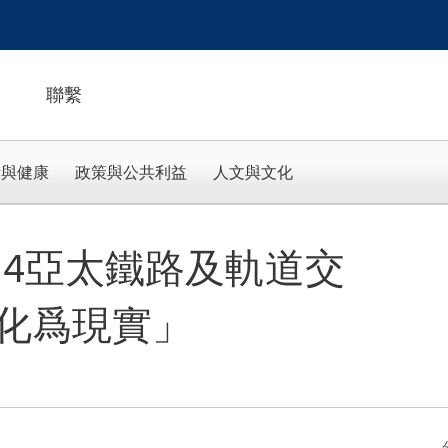
聯繫
活與健康
政策與公共利益
人文與文化
024亞太鐵路及軌道交
化爲現實」