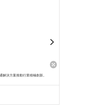
交通解決方案推動行業積極創新。
在亞洲區，AECOM近期參與
至下）。