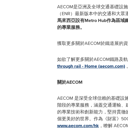
AECOM是亞洲及全球交通基礎設
（ENR）最新版本中的交通和大
馬來西亞設有
Metro Hub
作為區域
的專業服務
。
獲取更多關於AECOM於鐵道展的
如欲了解更多關於AECOM鐵路及
through rail - Home (aecom.com)
關於
AECOM
AECOM 是深受全球信賴的基礎
階段的專業服務，涵蓋交通運輸、
的專業技術和創新能力，堅持貫徹
個更美好的世界。作為《財富》500
www.aecom.com/hk
，瞭解 AEC