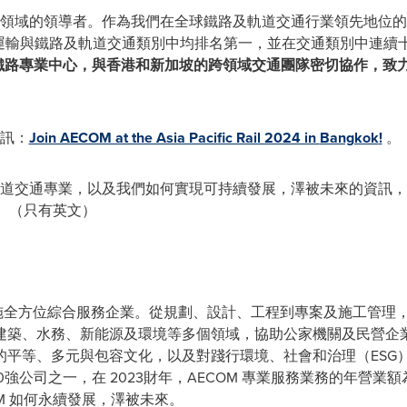
施領域的領導者。作為我們在全球鐵路及軌道交通行業領先地位的
眾運輸與鐵路及軌道交通類別中均排名第一，並在交通類別中連續
鐵路專業中心，與香港和新加坡的跨領域交通團隊密切協作，致
資訊：
Join AECOM at the Asia Pacific Rail 2024 in
Bangkok
!
。
軌道交通專業，以及
我們
如何實現可持續發展，澤被未來的資訊，
。（只有英文）
設施全方位綜合服務企業。從規劃、設計、工程到專案及施工管理
建築、水務、新能源及環境等多個領域，協助公家機關及民營企業
的平等、多元與包容文化，以及對踐行環境、社會和治理（ESG
強公司之一，在 2023財年，AECOM 專業服務業務的年營業額
OM 如何永續發展，澤被未來。