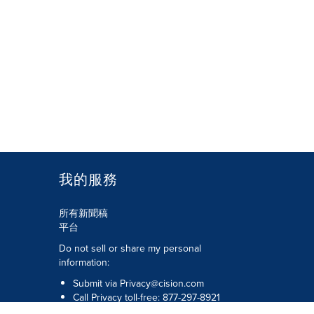
我的服務
所有新聞稿
平台
Do not sell or share my personal
information:
Submit via
Privacy@cision.com
Call Privacy toll-free: 877-297-8921