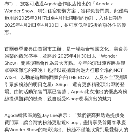
布*）。旅客可透過Agoda合作飯店推出的「Agoda x
Wonder Show」特別住宿套裝方案，獲得免費門票。此優惠
適用於2025年3月17日至4月11日期間的預訂，入住日期為
2025年4月21日至4月30日，並可享低至85折的額外住宿優
惠。
首爾春季慶典由首爾市主辦，是一場融合韓國文化、美食與
娛樂的觀光盛事，並將於 2025年4月30日以「Wonder
Show」開幕演唱會作為最大亮點。今年的演出陣容將為觀
眾帶來難忘的夜晚！包括以震撼舞台魅力征服全場的NCT
WISH、以動感編舞嗨翻舞台的THE BOYZ，以及在全亞洲吸
引眾多粉絲的明日之星n.SSign，還有更多精彩演出即將登
場。由於活動預售門票已售罄，Agoda此次推出的優惠為粉
絲提供難得的機會，親自感受K-pop現場演出的魅力！
Agoda韓國區總監Jay Lee表示：「我們很高興透過提供免
費門票，讓台灣的粉絲更貼近K-pop，盡情享受首爾春季慶
典Wonder Show的精彩演出。粉絲不僅能欣賞到最愛藝人的