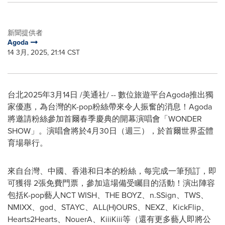
新聞提供者
Agoda
14 3月, 2025, 21:14 CST
台北
2025年3月14日
/美通社/ -- 數位旅遊平台Agoda推出獨
家優惠，為台灣的K-pop粉絲帶來令人振奮的消息！Agoda
將邀請粉絲參加首爾春季慶典的開幕演唱會「WONDER
SHOW」。演唱會將於4月30日（週三），於首爾世界盃體
育場舉行。
來自台灣、中國、香港和日本的粉絲，每完成一筆預訂，即
可獲得 2張免費門票，參加這場備受矚目的活動！演出陣容
包括K-pop藝人NCT WISH、THE BOYZ、n.SSign、TWS、
NMIXX、god、STAYC、ALL(H)OURS、NEXZ、KickFlip、
Hearts2Hearts、NouerA、KiiiKiii等（還有更多藝人即將公