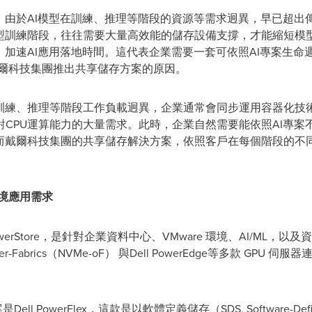
，由於AI模型在訓練、推理等階段的資源等需求迥異，早已超出
型訓練階段，往往需要大量高效能的儲存設備支撐，才能縮短模型
，加速AI應用落地時間。這代表企業需要一套可依照AI專案生
戴爾科技集團推出共享儲存方案的原因。
訓練、推理等階段工作負載迥異，企業通常會同步運用容器化技術
CPU運算能力的大量需求。此時，企業自然需要能依照AI專案
，而戴爾科技集團的共享儲存解決方案，依照客戶在每個階段的不
境應用需求
werStore，是針對企業資料中心、VMware 環境、AI/ML
Fabrics（NVMe-oF） 與Dell PowerEdge等多款 GPU 伺
l PowerFlex，這款是以軟體定義儲存（SDS, Software-Def