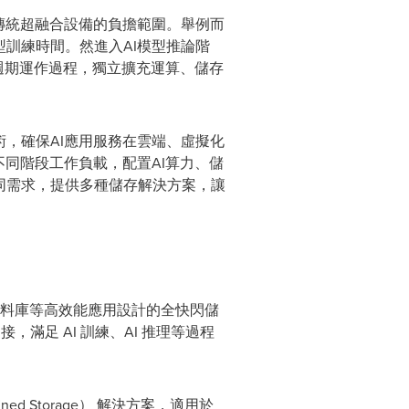
傳統超融合設備的負擔範圍。舉例而
訓練時間。然進入AI模型推論階
命週期運作過程，獨立擴充運算、儲存
，確保AI應用服務在雲端、虛擬化
不同階段工作負載，配置AI算力、儲
同需求，提供多種儲存解決方案，讓
，以及資料庫等高效能應用設計的全快閃儲
服器連接，滿足 AI 訓練、AI 推理等過程
ined Storage） 解決方案，適用於