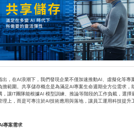
出，在AI浪潮下，我們發現企業不僅加速推動AI、虛擬化等專
負擔範圍。
共享儲存概念
是為滿足AI專案生命週期全方位需求，
，讓IT團隊能根據AI 模型訓練、推論等階段的工作負載，選
管理上，而是可專注於AI技術應用與落地，讓員工運用科技提升
AI專案需求