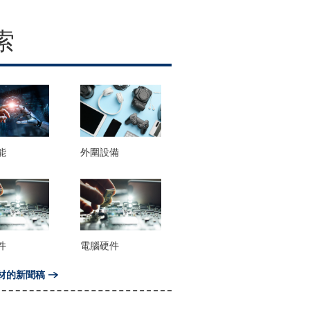
索
能
外圍設備
件
電腦硬件
材的新聞稿