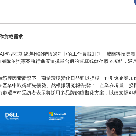
作負載需求
- 因應AI模型在訓練與推論階段過程中的工作負載迥異，戴爾科技
T團隊依照專案執行進度選擇最合適的運算或儲存擴充模組，滿足
持續等因素衝擊下，商業環境變化日益難以捉模，也引爆企業加速
產業中取得領先優勢。然根據研究報告指出，企業在考量「授權
，有超過89%受訪者表示將採用多品牌的虛擬化方案，以便支撐AI