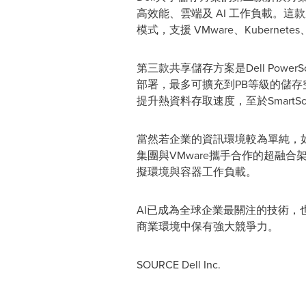
高效能、雲端及 AI 工作負載。
模式，支援 VMware、Kubernete
第三款共享儲存方案是Dell Pow
部署，最多可擴充到PB等級的儲存空間。D
提升熱資料存取速度，至於SmartSc
當然若企業的資訊環境較為單純，如僅
集團與VMware攜手合作的超融合架構
擬環境與容器工作負載。
AI已成為全球企業最關注的技術，
商業環境中保有強大競爭力。
SOURCE Dell Inc.