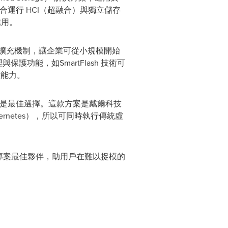
運行 HCI（超融合）與獨立儲存
應用。
t架構擴充機制，讓企業可從小規模開始
與保護功能，如SmartFlash 技術可
理能力。
構依然是最佳選擇。這款方案是戴爾科技
ernetes），所以可同時執行傳統虛
專案最佳夥伴，助用戶在難以捉模的