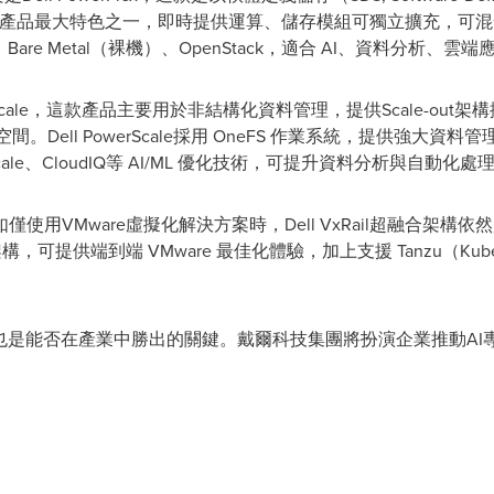
這款產品最大特色之一，即時提供運算、儲存模組可獨立擴充，可混合
s、Bare Metal（裸機）、OpenStack，適合 AI、資料分析、雲端
erScale，這款產品主要用於非結構化資料管理，提供Scale-ou
ell PowerScale採用 OneFS 作業系統，提供強大資料管理
ale、CloudIQ等 AI/ML 優化技術，可提升資料分析與自動化處
使用VMware虛擬化解決方案時，Dell VxRail超融合架
，可提供端到端 VMware 最佳化體驗，加上支援 Tanzu（Kub
也是能否在產業中勝出的關鍵。戴爾科技集團將扮演企業推動AI