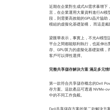
近期在企業對生成式AI需求暴增下
言，在企業運用大量資料進行AI模
段，則需要高效能的GPU晶片協助
模組的虛擬化基礎架構， 而這是
梁匯華表示，事實上，不光AI模型
平台之間都能順利執行，也延伸出對
存、GPU算力的虛擬化基礎架構
客戶可以彈性選擇。
完整共享儲存解決方案 滿足多元情
第一款符合共享儲存概念的Dell Po
存方案。這款產品可透過 NVMe-over-
中的不同工作負載。
Dell共享儲存方案的第二款解決方案是Del