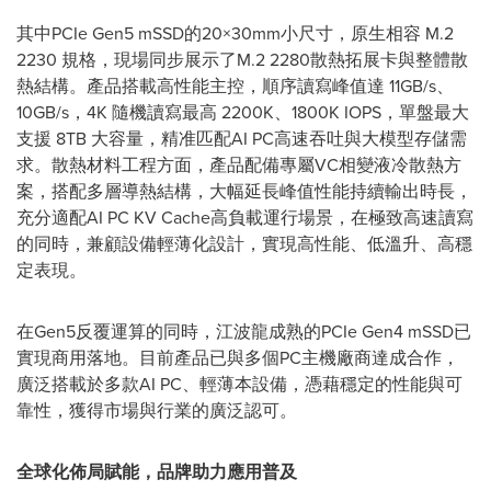
其中PCIe Gen5 mSSD的20×30mm小尺寸，原生相容 M.2
2230 規格，現場同步展示了M.2 2280散熱拓展卡與整體散
熱結構。產品搭載高性能主控，順序讀寫峰值達 11GB/s、
10GB/s，4K 隨機讀寫最高 2200K、1800K IOPS，單盤最大
支援 8TB 大容量，精准匹配AI PC高速吞吐與大模型存儲需
求。散熱材料工程方面，產品配備專屬VC相變液冷散熱方
案，搭配多層導熱結構，大幅延長峰值性能持續輸出時長，
充分適配AI PC KV Cache高負載運行場景，在極致高速讀寫
的同時，兼顧設備輕薄化設計，實現高性能、低溫升、高穩
定表現。
在Gen5反覆運算的同時，江波龍成熟的PCIe Gen4 mSSD已
實現商用落地。目前產品已與多個PC主機廠商達成合作，
廣泛搭載於多款AI PC、輕薄本設備，憑藉穩定的性能與可
靠性，獲得市場與行業的廣泛認可。
全球化佈局賦能，品牌助力應用普及