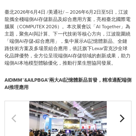
臺北
2026年6月4日
/美通社/ -- 2026年6月2日至5日，江波
龍攜全棧端側AI存儲新品及綜合應用方案，亮相臺北國際電
腦展（COMPUTEX 2026）。本次展會以
「
AI Together
」
為
主題，聚焦AI與計算、下一代技術等核心方向，江波龍圍繞
「
端側AI存儲•綜合應用
」
，集中展示AI記憶體新品、全鏈
路技術方案及多場景組合應用，依託旗下Lexar雷克沙全球
化品牌優勢，全方位呈現端側AI存儲領域的創新成果，助力
端側AI本地模型體驗優化，推動行業生態協同發展。
AIDIMM™&AILPBGA™
兩大
AI
記憶體新品首發，精准適配端側
AI
推理應用