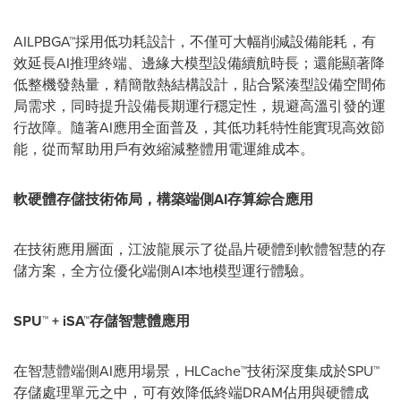
AILPBGA™採用低功耗設計，不僅可大幅削減設備能耗，有
效延長AI推理終端、邊緣大模型設備續航時長；還能顯著降
低整機發熱量，精簡散熱結構設計，貼合緊湊型設備空間佈
局需求，同時提升設備長期運行穩定性，規避高溫引發的運
行故障。隨著AI應用全面普及，其低功耗特性能實現高效節
能，從而幫助用戶有效縮減整體用電運維成本。
軟硬體存儲技術佈局，構築端側
AI
存算綜合應用
在技術應用層面，江波龍展示了從晶片硬體到軟體智慧的存
儲方案，全方位優化端側AI本地模型運行體驗。
SPU™ + iSA™
存儲智慧體應用
在智慧體端側AI應用場景，HLCache™技術深度集成於SPU™
存儲處理單元之中，可有效降低終端DRAM佔用與硬體成