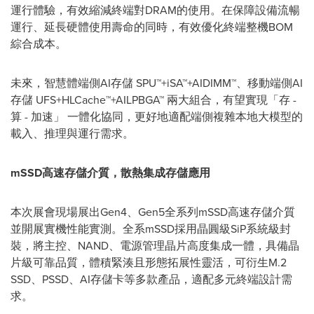
運行體驗，有效縮減終端對DRAM的使用。在保障設備流暢
運行、延長硬體使用壽命的同時，有效優化終端整機BOM
綜合成本。
未來，智慧體端側AI存儲 SPU™+iSA™+AIDIMM™、移動端側AI
存儲 UFS+HLCache™+AILPBGA™ 兩大組合，有望實現
「
存 -
算 - 加速
」
一體化協同，更好地適配端側複雜本地大模型的
載入、推理與運行需求。
mSSD
高速存儲介質，散熱集成存儲應用
本次展會現場展出Gen4、Gen5全系列mSSD高速存儲介質
並開展實機性能實測。全系mSSD採用晶圓級SiP系統級封
裝，將主控、NAND、電源管理晶片高度集成一體，具備晶
片級可靠品質，體積緊湊且形態拓展性靈活，可衍生M.2
SSD、PSSD、AI存儲卡等多款產品，適配多元終端設計需
求。