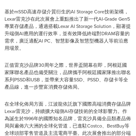
基於mSSD高速存儲介質衍生的AI Storage Core技術架構，
Lexar雷克沙在此次展會上重點推出了新一代AI-Grade Gen5
專業存儲產品，通過搭載Lexar AI Storage Solution，顯著提
升端側AI應用的運行效率，並有效降低終端對DRAM容量的
需求，廣泛適配AI PC、智慧影像及智慧型機器人等前沿應
用場景。
正值雷克沙品牌30周年之際，世界盃開幕在即，阿根廷國
家隊聯名產品也備受關注，品牌攜手阿根廷國家隊推出聯名
系列PSSD和USB，並帶來大容量SSD、PSSD、存儲卡等全
產品線，進一步豐富消費存儲佈局。
在全球化佈局方面，江波龍依託旗下國際高端消費存儲品牌
Lexar雷克沙，持續擴大端側AI存儲技術的全球影響力。作
為誕生於1996年的國際知名品牌，雷克沙具備全品類產品佈
局與遍佈六大洲的全球化管道，已進駐Costco、BestBuy等
全球頭部零售管道及主流電商平臺。此次展會推出的部分端