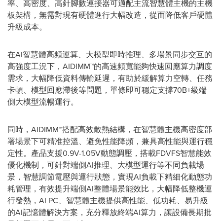
率、高密度、高針腳數連接器可適配主流智慧體主機的主機
板架構，無需對現有硬體進行大幅改造，從而降低客戶硬體
升級成本。
在AI智慧體高頻運算、大模型即時推理、多場景同步交互的
高強度工況下，AIDIMM™的高速頻寬能夠快速回應算力調度
需求，大幅降低資料傳輸延遲，有助於緩解算力空轉、任務
卡頓、模型回應滯後等問題，單條即可穩定支撐70B+級端
側大模型流暢運行。
同時，AIDIMM™搭配高效散熱結構，在智慧體主機高密度部
署場景下可精准控溫、避免性能降頻，兼具高性能與運行穩
定性。產品支援0.9V-1.05V動態調壓，搭載FDVFS智慧能效
優化機制，可針對端側AI推理、大模型運行等不同負載場
景，智慧調節電壓與運行狀態，實現AI負載下精細化動態功
耗管理，有效提升端側AI整體場景能效比，大幅降低整機運
行發熱，AI PC、智慧體主機提供高性能、低功耗、易升級
的AI記憶體解決方案，充分釋放終端AI算力，讓設備長期批