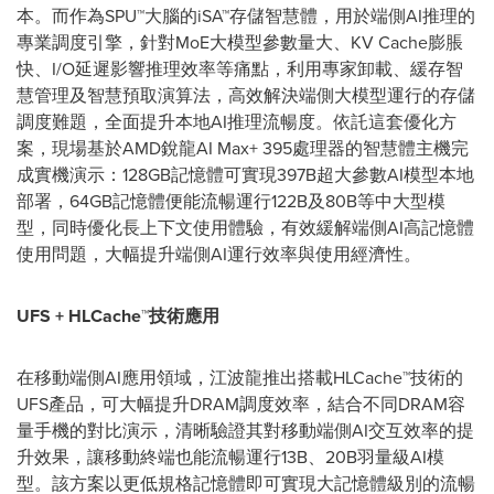
本。而作為SPU™大腦的iSA™存儲智慧體，用於端側AI推理的
專業調度引擎，針對MoE大模型參數量大、KV Cache膨脹
快、I/O延遲影響推理效率等痛點，利用專家卸載、緩存智
慧管理及智慧預取演算法，高效解決端側大模型運行的存儲
調度難題，全面提升本地AI推理流暢度。依託這套優化方
案，現場基於AMD銳龍AI Max+ 395處理器的智慧體主機完
成實機演示：128GB記憶體可實現397B超大參數AI模型本地
部署，64GB記憶體便能流暢運行122B及80B等中大型模
型，同時優化長上下文使用體驗，有效緩解端側AI高記憶體
使用問題，大幅提升端側AI運行效率與使用經濟性。
UFS + HLCache™
技術應用
在移動端側AI應用領域，江波龍推出搭載HLCache™技術的
UFS產品，可大幅提升DRAM調度效率，結合不同DRAM容
量手機的對比演示，清晰驗證其對移動端側AI交互效率的提
升效果，讓移動終端也能流暢運行13B、20B羽量級AI模
型。該方案以更低規格記憶體即可實現大記憶體級別的流暢