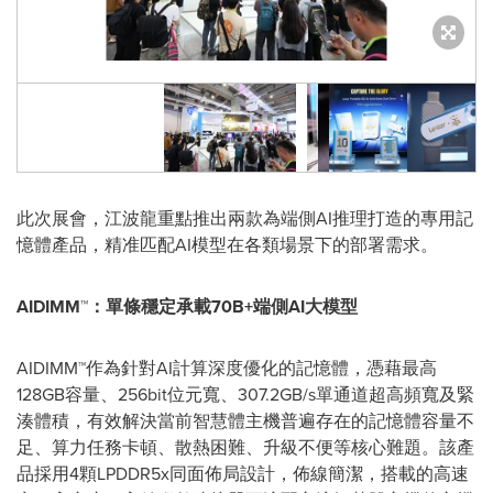
此次展會，江波龍重點推出兩款為端側AI推理打造的專用記
憶體產品，精准匹配AI模型在各類場景下的部署需求。
AIDIMM
™：單條穩定承載
70B+
端側
AI
大模型
AIDIMM™作為針對AI計算深度優化的記憶體，憑藉最高
128GB容量、256bit位元寬、307.2GB/s單通道超高頻寬及緊
湊體積，有效解決當前智慧體主機普遍存在的記憶體容量不
足、算力任務卡頓、散熱困難、升級不便等核心難題。該產
品採用4顆LPDDR5x同面佈局設計，佈線簡潔，搭載的高速