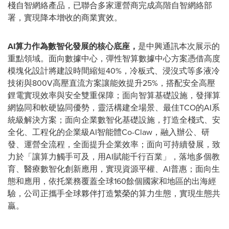
棧自智網絡產品，已聯合多家運營商完成高階自智網絡部
署，實現降本增收的商業實效。
AI算力作為數智化發展的核心底座，
是中興通訊本次展示的
重點領域。面向數據中心，彈性智算數據中心方案憑借高度
模塊化設計將建設時間縮短40%，冷板式、浸沒式等多液冷
技術與800V高壓直流方案讓能效提升25%，搭配安全高壓
鋰電實現效率與安全雙重保障；面向智算基礎設施，發揮算
網協同和軟硬協同優勢，靈活構建全場景、最佳TCO的AI系
統級解決方案；面向企業數智化基礎設施，打造全棧式、安
全化、工程化的企業級AI智能體Co-Claw，融入辦公、研
發、運營全流程，全面提升企業效率；面向可持續發展，致
力於「讓算力觸手可及，用AI賦能千行百業」，落地多個教
育、醫療數智化創新應用，實現資源平權、AI普惠；面向生
態和應用，依托業務覆蓋全球160餘個國家和地區的出海經
驗，公司正攜手全球夥伴打造繁榮的算力生態，實現生態共
贏。