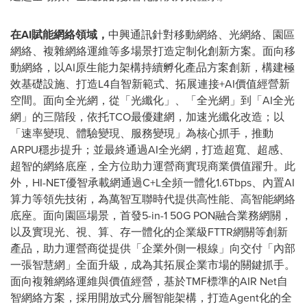
在
AI賦能網絡領域，
中興通訊針對移動網絡、光網絡、園區
網絡、複雜網絡運維等多場景打造定制化創新方案。面向移
動網絡，以AI原生能力架構持續孵化產品方案創新，構建極
效基礎設施、打造L4自智新範式、拓展連接+AI價值經營新
空間。面向全光網，從「光纖化」、「全光網」到「AI全光
網」的三階段，依托TCO最優建網，加速光纖化改造；以
「速率變現、體驗變現、服務變現」為核心抓手，推動
ARPU穩步提升；並最終通過AI全光網，打造超寬、超感、
超智的網絡底座，全方位助力運營商實現商業價值躍升。此
外，HI-NET優智承載網通過C+L全頻一體化1.6Tbps、內置AI
算力等領先技術，為萬智互聯時代提供高性能、高智能網絡
底座。面向園區場景，首發5-in-1 50G PON融合業務網關，
以及實現光、視、算、存一體化的企業級FTTR網關等創新
產品，助力運營商從提供「企業外側一根線」向交付「內部
一張智慧網」全面升級，成為其拓展企業市場的關鍵抓手。
面向複雜網絡運維與價值經營，基於TMF標準的AIR Net自
智網絡方案，採用開放式分層智能架構，打造Agent化的全