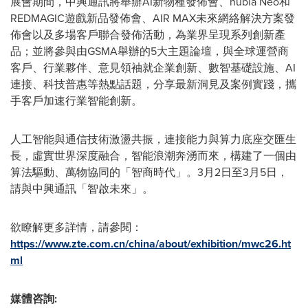
展會期間，中興通訊將舉辦AI新物種發佈會、nubia Neo和
REDMAGIC遊戲新品發佈會、AIR MAX未來網絡解決方案發
佈會以及多場客戶聯合發佈活動，為業界呈現系列創新產
品；並將參與由GSMA舉辦的5大主題論壇，與全球運營商
客戶、行業夥伴、意見領袖就企業創新、數智基礎設施、AI
連接、科技普惠等熱點話題，分享最新洞見及案例實踐，攜
手客戶加速行業智能創新。
人工智能與通信技術激盪共振，連接能力與算力底座交匯生
長，虛實世界深度融合，智能浪潮奔湧而來，構建了一個由
算法驅動、萬物協同的「智商時代」。3月2日至3月5日，
請與中興通訊「智啟未來」。
欲瞭解更多詳情，請參閱：
https://www.zte.com.cn/china/about/exhibition/mwc26.ht
ml
媒體咨詢: