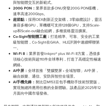
與智能體交互的新範式。
200G PON：
業界首款多ONU突發200G PON樣機，
速率高達200Gbps。
超節點：
採用OEX創新正交架構，3零線纜設計，靈活
兼容多種GPU，單機櫃可支持128個GPU，支持Scale-
up和Scale-out融合組網，多種規格靈活擴展。
Co-Sight智能體工廠：
打造精準、可靠、安全的工業
級智能體，Co-Sight在GAIA、HLE評測中連續蟬聯第
一。
Wi-Fi 8：
業界首發linkpro® plus Wi-Fi 8方案，憑借多
項核心技術與超110件全球專利，打造了高穩定性極速
網絡。
AI中屏：
全球首推「雙腦雙屏 • 全域智聯」AI中屏，
融合娛樂、通信、安防與智控全場景。
AI手機先鋒：
努比亞M153豆包手機助手技術預覽版，
實現無縫跨應用任務的全新體驗。該產品於2025年12
月面向中國市場發佈。