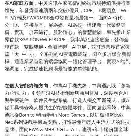
在
AI家庭方面，
中興通訊在家庭智能終端市場持續保持行業
領先，年發貨量連續兩年突破1億只，CPE、IP機頂盒、Wi-
Fi 7終端及FWA&MBB全球發貨量穩居第一。面向AI時代，
公司以「連接為基、屏為媒、AI為核」構建新一代業務架
構，實現「屏幕隨行、服務隨心」的智慧體驗，率先推出業
界首款XGS-PON+Wi-Fi 8 CPE，築牢萬兆連接底座；發佈全
球首款「雙腦雙屏 • 全域智聯」AI中屏，並打造業界首家覆
蓋「大–中–小」全系列的AI雲電腦終端，樹立多屏媒介新標
桿；通過業界首發的端雲協同一體化管理平台，實現AI端到
端調度，完成從連接到場景智能的整體賦能。
在個人智能終端方向
，作為AI手機先鋒，中興通訊以「創新
力+行動力」引領前沿AI技術創新與商用普及，深度融合AI
與手機硬件、軟件及生態系統，打造人機交互新範式，讓AI
從工具轉變為人機共生的智能體夥伴。面向遊戲電競，中興
通訊從Born to Win到Win More Games，以紅魔和努比亞
Neo系列遊戲手機為支點，打造最懂年輕人生活方式的科技
品牌；面向FWA & MBB, 5G for All，連續5年市場份額全球