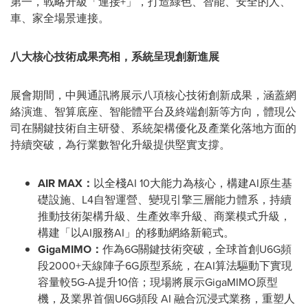
第一，戰略升級「連接+」，打造綠色、智能、安全的人、
車、家全場景連接。
八大核心技術成果亮相，系統呈現創新進展
展會期間，中興通訊將展示八項核心技術創新成果，涵蓋網
絡演進、智算底座、智能體平台及終端創新等方向，體現公
司在關鍵技術自主研發、系統架構優化及產業化落地方面的
持續突破，為行業數智化升級提供堅實支撐。
AIR MAX：
以全棧AI 10大能力為核心，構建AI原生基
礎設施、L4自智運營、變現引擎三層能力體系，持續
推動技術架構升級、生產效率升級、商業模式升級，
構建「以AI服務AI」的移動網絡新範式。
GigaMIMO：
作為6G關鍵技術突破，全球首創U6G頻
段2000+天線陣子6G原型系統，在AI算法驅動下實現
容量較5G-A提升10倍；現場將展示GigaMIMO原型
機，及業界首個U6G頻段 AI 融合沉浸式業務，重塑人