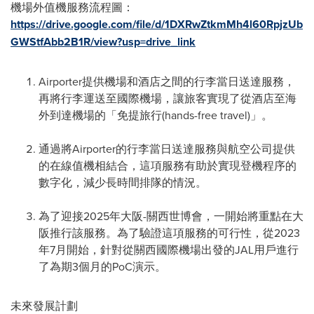
機場外值機服務流程圖：
https://drive.google.com/file/d/1DXRwZtkmMh4l60RpjzUb
GWStfAbb2B1R/view?usp=drive_link
Airporter提供機場和酒店之間的行李當日送達服務，
再將行李運送至國際機場，讓旅客實現了從酒店至海
外到達機場的「免提旅行(hands-free travel)」。
通過將Airporter的行李當日送達服務與航空公司提供
的在線值機相結合，這項服務有助於實現登機程序的
數字化，減少長時間排隊的情況。
為了迎接2025年大阪-關西世博會，一開始將重點在大
阪推行該服務。為了驗證這項服務的可行性，從2023
年7月開始，針對從關西國際機場出發的JAL用戶進行
了為期3個月的PoC演示。
未來發展計劃