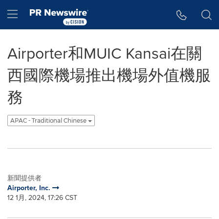
Accessibility Statement
Skip Navigation
Hamburger menu
Airporter和MUIC Kansai在關
西國際機場推出機場外值機服
務
APAC - Traditional Chinese
新聞提供者
Airporter, Inc.
12 1月, 2024, 17:26 CST