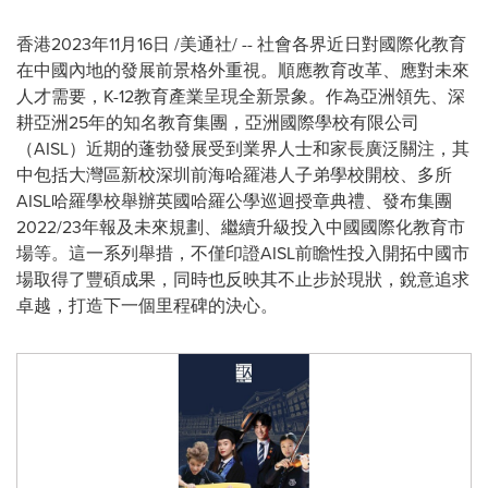
香港
2023年11月16日
/美通社/ -- 社會各界近日對國際化教育
在中國內地的發展前景格外重視。順應教育改革、應對未來
人才需要，K-12教育產業呈現全新景象。作為亞洲領先、深
耕亞洲25年的知名教育集團，亞洲國際學校有限公司
（AISL）近期的蓬勃發展受到業界人士和家長廣泛關注，其
中包括大灣區新校深圳前海哈羅港人子弟學校開校、多所
AISL哈羅學校舉辦英國哈羅公學巡迴授章典禮、發布集團
2022/23年報及未來規劃、繼續升級投入中國國際化教育市
場等。這一系列舉措，不僅印證AISL前瞻性投入開拓中國市
場取得了豐碩成果，同時也反映其不止步於現狀，銳意追求
卓越，打造下一個里程碑的決心。