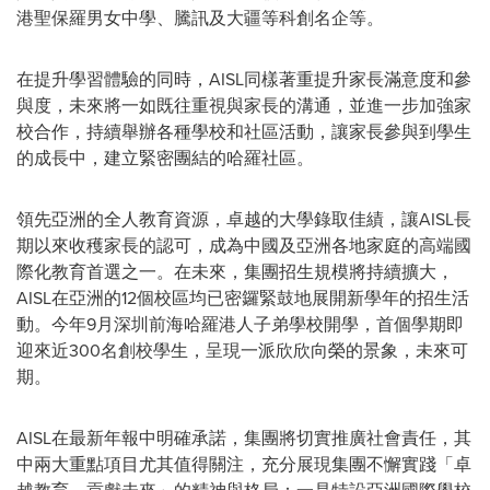
港聖保羅男女中學、騰訊及大疆等科創名企等。
在提升學習體驗的同時，AISL同樣著重提升家長滿意度和參
與度，未來將一如既往重視與家長的溝通，並進一步加強家
校合作，持續舉辦各種學校和社區活動，讓家長參與到學生
的成長中，建立緊密團結的哈羅社區。
領先亞洲的全人教育資源，卓越的大學錄取佳績，讓AISL長
期以來收穫家長的認可，成為中國及亞洲各地家庭的高端國
際化教育首選之一。在未來，集團招生規模將持續擴大，
AISL在亞洲的12個校區均已密鑼緊鼓地展開新學年的招生活
動。今年9月深圳前海哈羅港人子弟學校開學，首個學期即
迎來近300名創校學生，呈現一派欣欣向榮的景象，未來可
期。
AISL在最新年報中明確承諾，集團將切實推廣社會責任，其
中兩大重點項目尤其值得關注，充分展現集團不懈實踐「卓