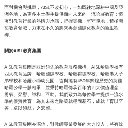
面對機會與挑戰，AISL不改初心，一如既往地深耕中國及亞
洲各地，為更多本土學生提供面向未來的一流哈羅教育；懷
著對教育行業的熱情與承諾，把握契機、堅守陣地，積極開
拓教育領域，力求在不久的將來再創國際化教育的新里程
碑。
關於AISL教育集團
AISL教育集團是亞洲領先的教育服務機構。AISL哈羅學校有
四大教育品牌：哈羅國際學校、哈羅禮德學校、哈羅港人子
弟學校和哈羅小獅幼兒園，皆與擁有450年輝煌歷史的英國
哈羅公學一脈相承，並秉持哈羅傳承百年的四大價值理念：
勇氣、榮譽、謙和、互助。我們致力為每位學生提供一流水
準的優質教育，為其未來之路築就穩固基石，成就「育以至
善，卓以領航」之宏願。
AISL教育集團亦深信，對教師專業發展的大力投入，將有效