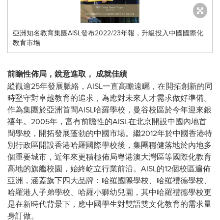
亞洲知名教育集團AISL發布2022/23年報，升級投入中國國際化
教育市場
前瞻性佈局，銳意進取， 成就佳績
縱觀逾25年發展脈絡，AISL一直高瞻遠矚，在開拓創新的同
時堅守對卓越教育的追求，為應對未來人才需求做好準備。
作為集團於亞洲首間AISL哈羅學校，曼谷校區於今年迎來銀
禧年。2005年，富有前瞻性的AISL在北京開設中國內地首
間學校，開拓發展蓬勃的中國市場。繼2012年於中國香港特
別行政區開設香港哈羅國際學校後，集團穩健落地於內地多
個重要城市，近年來更積極佈局粵港澳大灣區等國際化教育
高地的旗艦校園，始終屹立行業前沿。AISL的12個校區遍佈
亞洲，涵蓋旗下四大品牌：哈羅國際學校、哈羅禮德學校、
哈羅港人子弟學校、哈羅小獅幼兒園，其中哈羅禮德學校更
是在新時代背景下，應中國學生對雙語雙文化教育的需求量
身訂做。