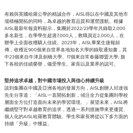
有賴與英國哈羅公學的精誠合作，AISL得以在中國及其他市
場積極開拓的同時，為卓越的教育品質和運營護航。根據
AISL最新年報資料顯示，集團於2022/23學年共錄取2,000
多名新生，在學學生超過7,000人，教職員近2,000人，在
辦學上全面收穫驕人佳績。2023年，AISL畢業生捷報頻
傳，收穫近900個來自世界各地知名大學的錄取通知書，其
中23個來自牛津及劍橋大學、17個來自常春藤聯盟大學; 旗
下各校的佳績榮譽，備受學生、家長以及業界的認可。
堅持追求卓越，對中國市場投入與信心持續升級
談到集團在中國及亞洲各地的發展方向，AISL創辦人邱達強
先生分享道：「AISL一直開拓創新，傾注全力從集團到學校
層面全方位打造面向未來的學習環境。」展望未來，AISL將
繼續堅守對卓越教育的追求，透過一系列措施帶來更優質、
個人化的AISL哈羅教育體驗。學生和家長將從以下多方面的
持續「升級」中獲益。