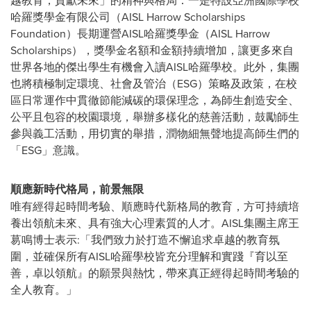
越教育，貢獻未來」的精神與格局：一是特設亞洲國際學校
哈羅獎學金有限公司（AISL Harrow Scholarships
Foundation）長期運營AISL哈羅獎學金（AISL Harrow
Scholarships），獎學金名額和金額持續增加，讓更多來自
世界各地的傑出學生有機會入讀AISL哈羅學校。此外，集團
也將積極制定環境、社會及管治（ESG）策略及政策，在校
區日常運作中貫徹節能減碳的環保理念，為師生創造安全、
公平且包容的校園環境，舉辦多樣化的慈善活動，鼓勵師生
參與義工活動，用切實的舉措，潤物細無聲地提高師生們的
「ESG」意識。
順應新時代格局，
前景無限
唯有經得起時間考驗、順應時代新格局的教育，方可持續培
養出領航未來、具有強大心理素質的人才。AISL集團主席王
䓪鳴博士表示:「我們致力於打造不懈追求卓越的教育氛
圍，並確保所有AISL哈羅學校皆充分理解和實踐『育以至
善，卓以領航』的願景與熱忱，帶來真正經得起時間考驗的
全人教育。」