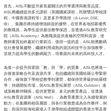
首先，AISL不斷提升家長最關注的升學選擇與教育品質。
AISL將繼續提供多元課程（英國國家課程，民辦雙語學校課
程，中國香港課程等）及更多升學路徑（A-Level, DSE,
IB）。集團亦將持續增強師資的優勢，在世界各地招募優秀
的教職員，為學生提供最佳教學保證，並透過AISL教育研究
院（AISL Academy）為教職員提供進修的空間和資源，使
教師素質始終處於行業前沿。值得一提的是，AISL順應數碼
化社會發展趨勢，繼續利用成熟的資訊科技平台加強教學，
並致力提高學生的數碼能力，培養面向未來的高科技人才。
為進一步提升與鞏固「教」與「學」的質量，AISL也將進一
步推進策略合作及資源共享，包括繼續與英國哈羅公學緊密
合作，確保旗下學校從教學到運營，都保持世界級的哈羅標
準；持續開拓市場，與AISL教育拓展營（AISL Outdoor）達
成策略夥伴關係，提供更豐富、多元的教育產品，並透過
AISL教育資源庫（AISL Mall），為教育產業注入永續發展的
動力；在集團和校區層面，與各行業翹楚成為合作夥伴，例
如：與深圳前海哈羅港人子弟學校組成聯盟的香港大學及香