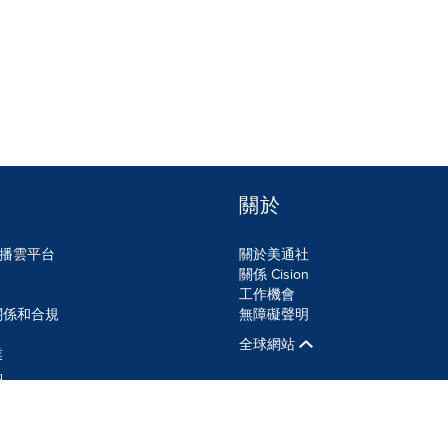
關於
n傳播雲平台
關於美通社
關係 Cision
工作機會
關係和合規
無障礙聲明
全球網站
業
品
SS
Cookie設定
無障礙