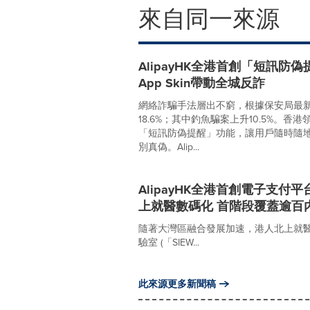
來自同一來源
AlipayHK全港首創「短訊防
App Skin帶動全城反詐
網絡詐騙手法層出不窮，根據保安局最新
18.6%；其中釣魚騙案上升10.5%。香
「短訊防偽提醒」功能，讓用戶隨時隨
別真偽。Alip...
AlipayHK全港首創電子支
上就醫數碼化 首階段覆蓋逾百
隨著大灣區融合發展加速，港人北上就
驗室 (「SIEW...
此來源更多新聞稿