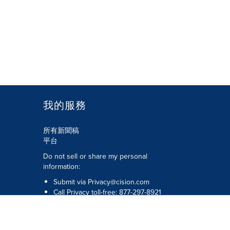
我的服務
所有新聞稿
平台
Do not sell or share my personal
information:
Submit via
Privacy@cision.com
Call Privacy toll-free: 877-297-8921
版權所有 © 2026 Cision US Inc.