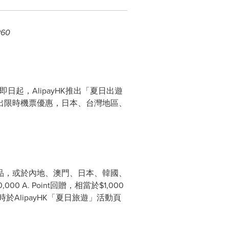
260
即日起，AlipayHK推出「夏日出遊
推出限時機票優惠，日本、
台灣地區
、
品，或於內地、澳門、日本、韓國、
0 A. Point回贈，相當於$1,000
0時於AlipayHK「夏日旅遊」活動頁