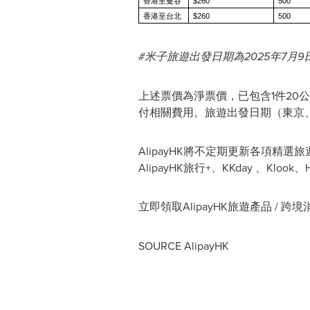
香港至曼谷
$260
500
香港至台北
$260
500
#
米子旅遊出發日期為
2025
年
7
月
9
上述票價為淨票價，已包含1件20
付相關費用。旅遊出發日期（東京、大
AlipayHK將不定期更新各項精選
AlipayHK旅行+、KKday 、Kl
立即領取AlipayHK旅遊產品 / 跨
SOURCE AlipayHK