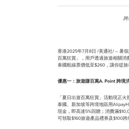
跨
香港
2025年7月8日
/美通社/ --
百萬狂賞」，用戶透過旅遊相關消費
泰國航線票價低至$260，讓你從
優惠一：旅遊賺百萬
A. Point
跨境
「夏日出遊百萬狂賞」活動現正火
泰國、新加坡等跨境地區用AlipayHK消
現金，即高達5%回贈；消費滿$10,00
可領取$160旅遊產品禮券及$10