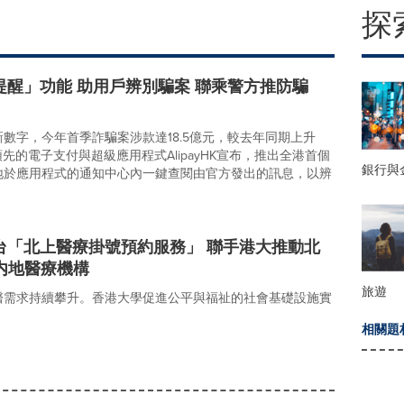
探
偽提醒」功能 助用戶辨別騙案 聯乘警方推防騙
數字，今年首季詐騙案涉款達18.5億元，較去年同期上升
港領先的電子支付與超級應用程式AlipayHK宣布，推出全港首個
銀行與
地於應用程式的通知中心內一鍵查閱由官方發出的訊息，以辨
付平台「北上醫療掛號預約服務」 聯手港大推動北
内地醫療機構
旅遊
醫需求持續攀升。香港大學促進公平與福祉的社會基礎設施實
相關題