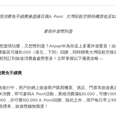
境消費免手續費兼盡賺百萬
A. Point
大灣區航空限時機票低至
$
暑假外遊慳到盡
 暑假想盡情玩樂，又想慳到盡？AlipayHK為你送上多重外遊驚喜！由
最高可賺$1,000（港元，下同）回贈，同時聯乘大灣區航空
旅程預訂到旅途消費處處慳更多！立即掌握以下優惠攻略 —
消費免手續費
熱進行中，用戶於網上旅遊商戶購買機票、酒店、門票等旅遊產
費，即可參與A. Point活動，累積消費滿$20,000，可獲1,000,00
0，亦可獲100,000 A. Point回贈。除此之外，用戶每日早上1
0跨境禮券，旅遊慳錢無難度！