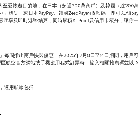
港人至愛旅遊目的地，在日本（超過300萬商戶）及韓國（逾200萬商
+」標誌，或日本PayPay、韓國ZeroPay的收款碼，即可以Al
匯率及即時港幣結算，同時累積A. Point及信用卡積分，讓
惠攻略」每周推出商戶快閃優惠，在2025年7月8日至14日期間，
， 於大灣區航空官方網站或手機應用程式訂票時，輸入相關推廣碼並以 Al
起，適用航線包括：