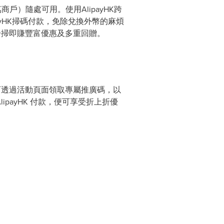
戶）隨處可用。使用AlipayHK跨
ipayHK掃碼付款，免除兌換外幣的麻煩
你一掃即賺豐富優惠及多重回贈。
用戶可透過活動頁面領取專屬推廣碼，以
ipayHK 付款，便可享受折上折優