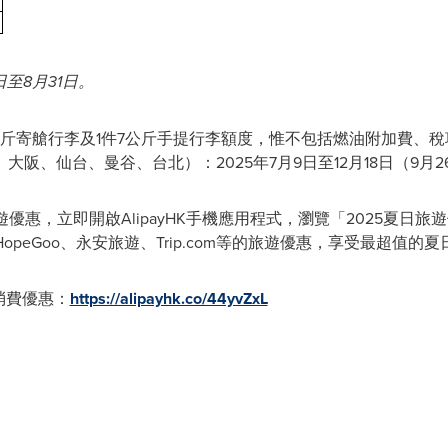
日至
8
月
31
日。
公斤寄艙行李及1件7公斤手提行李額度，惟不包括燃油附加費、
阪、仙台、曼谷、台北）：2025年7月9日至12月18日（9月2
旅遊優惠，立即開啟AlipayHK手機應用程式，瀏覽「2025夏
ook、HopeGoo、永安旅遊、Trip.com等的旅遊優惠，享受最超值的
境消費優惠：
https://alipayhk.co/44yvZxL