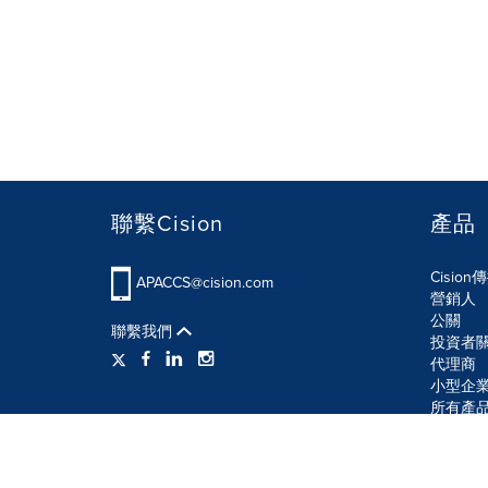
聯繫Cision
產品
Cisio
APACCS@cision.com
營銷人
公關
聯繫我們
投資者
代理商
小型企
所有產
使用條款
隱私條款
信息安全政策
網站地圖
R