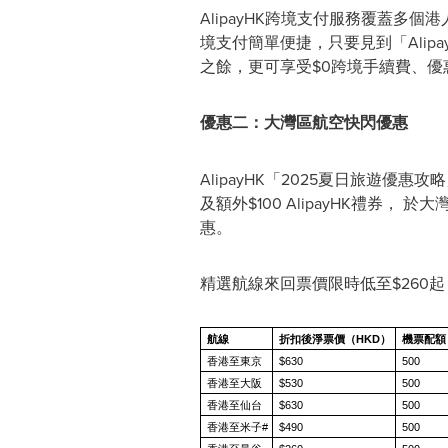
AlipayHK跨境支付服務覆蓋多個
境支付簡單便捷，只要見到「Alipay
之餘，更可享受$0跨境手續費、優惠
優惠二：大灣區航空快閃優惠
AlipayHK「2025夏日旅遊優
及額外$100 AlipayHK禮券
惠。
精選航線來回票價限時低至$260
航線
折扣後淨票價（
HKD
）
機票配額
香港至東京
$630
500
香港至大阪
$530
500
香港至仙台
$630
500
香港至米子#
$490
500