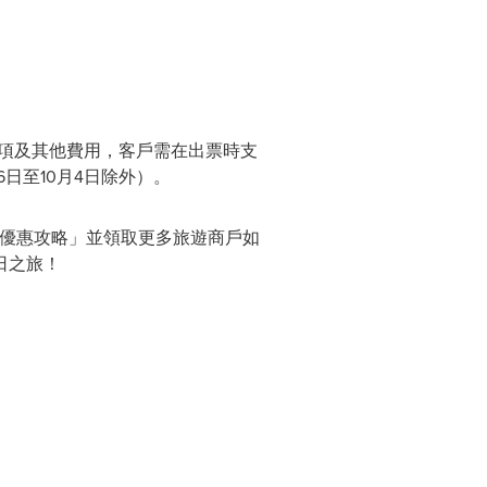
稅項及其他費用，客戶需在出票時支
6日至10月4日除外）。
日旅遊優惠攻略」並領取更多旅遊商戶如
夏日之旅！