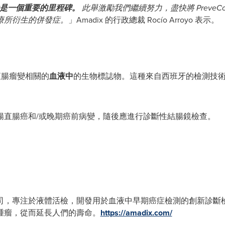
是一個重要的里程碑。
此舉激勵我們繼續努力，盡快將
PreveCo
療所衍生的併發症。
」Amadix 的行政總裁 Rocío Arroyo 表示。
直腸瘤變相關的
血液中
的生物標誌物。這種來自西班牙的檢測技
腸直腸癌和/或晚期癌前病變，隨後應進行診斷性結腸鏡檢查。
斷公司，專注於液體活檢，開發用於血液中早期癌症檢測的創新診
腫瘤，從而延長人們的壽命。
https://amadix.com/