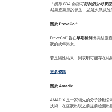
「
獲得
FDA
的認可
對我們公司來說
結腸直腸癌的發生，並減少目前治
關於
PreveCol®
®
PreveCol
旨在
早期檢測
出與結腸
狀的成年男女。
若是陽性結果，則表明可能存在結
更多資訊
關於
Amadix
AMADIX 是一家領先的分子診
技術，在症狀出現之前提前檢測出