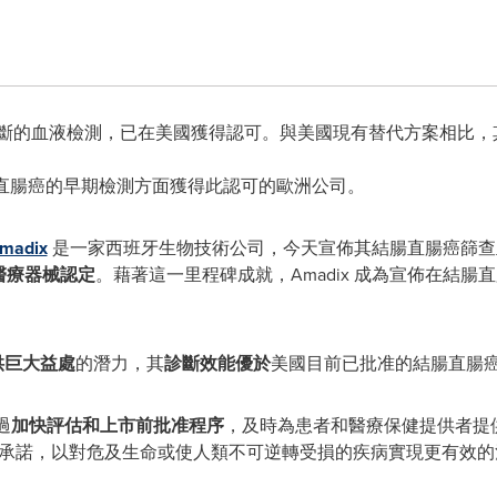
於腫瘤診斷的血液檢測，已在美國獲得認可。與美國現有替代方案相
結腸直腸癌的早期檢測方面獲得此認可的歐洲公司。
madix
是一家西班牙生物技術公司，今天宣佈其結腸直腸癌篩
醫療器械認定
。藉著這一里程碑成就，Amadix 成為宣佈在結
供巨大益處
的潛力，其
診斷效能優於
美國目前已批准的結腸直腸
過
加快評估和上市前批准程序
，及時為患者和醫療保健提供者提
新的承諾，以對危及生命或使人類不可逆轉受損的疾病實現更有效