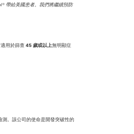
l®
帶給美國患者。我們將繼續預防
術適用於篩查
45
歲或以上
無明顯症
斷檢測。該公司的使命是開發突破性的