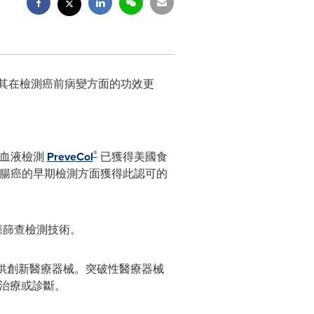
比，其在檢測癌前病變方面的功效更
®
查血液檢測
PreveCol
已獲得美國食
腸直腸癌的早期檢測方面獲得此認可的
癌篩查檢測技術。
供創新醫療器械。突破性醫療器械
的治療或診斷。