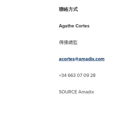
聯絡方式
Agathe Cortes
傳播總監
acortes@amadix.com
+34 663 07 09 28
SOURCE Amadix