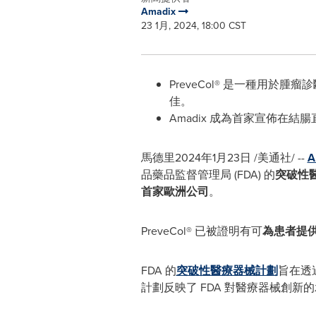
Amadix
23 1月, 2024, 18:00 CST
PreveCol® 是一種用
佳。
Amadix 成為首家宣佈在
馬德里
2024年1月23日
/美通社/ --
A
品藥品監督管理局 (FDA) 的
突破性
首家歐洲公司
。
PreveCol® 已被證明有可
為患者提
FDA 的
突破性醫療器械計劃
旨在透
計劃反映了 FDA 對醫療器械創