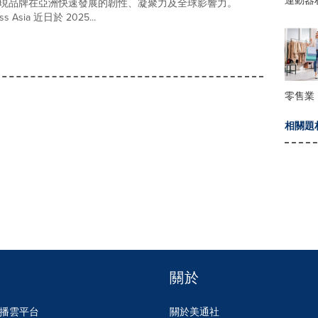
運動器
現品牌在亞洲快速發展的韌性、凝聚⼒及全球影響⼒。
ess Asia 近⽇於 2025...
零售業
相關題
關於
n傳播雲平台
關於美通社