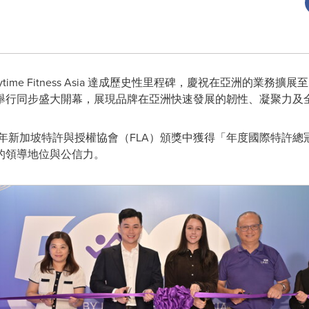
 Anytime Fitness Asia 達成歷史性⾥程碑，慶祝在亞洲的業務
舉⾏同步盛⼤開幕，展現品牌在亞洲快速發展的韌性、凝聚⼒及
 近⽇於 2025 年新加坡特許與授權協會（FLA）頒獎中獲得「年度國際特
的領導地位與公信⼒。