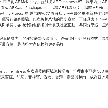
 AF McKinley、新加坡 AF Tampines 487、⾺來⻄亞 AF Aus
gis、泰國 AF Oasis Ratchapruek、台灣 AF 桃園藝⽂、越南 AF V
nytime Fitness 在 香港的第 37 間分店，坐落於將軍澳
的健⾝體驗。此次跨越八地的同步慶祝，不僅⾒證了 Anytime 
張與承諾，各地活動也積極與會員及社區互動，共同分享這⼀⾥
以「全球規模與其影響⼒」的獨特優勢脫穎⽽出。憑著 24 ⼩時開放模
區最⽅便、最值得⼤家信賴的健⾝品牌。
A）是帶領 Anytime Fitness 多次獲獎的區域總授權商，管理東南亞共 
、⾺來⻄亞、印尼、菲律賓、香港、台灣、泰國與越南，成為亞洲