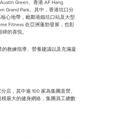
tin Green、香港 AF Hang
incom Grand Park。其中，香港坑⼝分
新興住宅區核⼼地帶，毗鄰港鐵坑⼝站及⼤型
Fitness 在亞洲蓬勃發展，也彰
程碑的喜悦。
式、專業的教練指導、營養建議以及充滿凝
500 家分店，其中逾 100 家為集團直營。
規模最⼤的健⾝網絡，集團員⼯總數