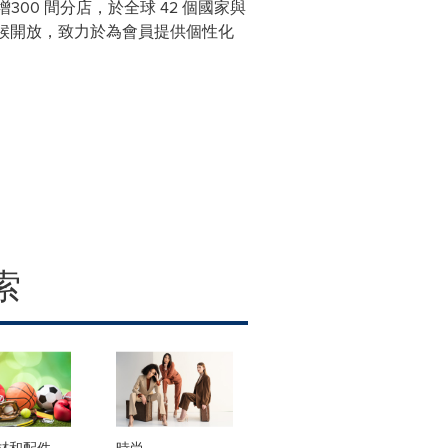
增300 間分店，於全球 42 個國家與
⼩時全天候開放，致⼒於為會員提供個性化
索