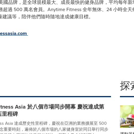
002 年創立的美國品牌，是全球規模最⼤、成長最快的健⾝品牌，平均每年新
超過 500 萬名會員。Anytime Fitness 全年無休、24 
養建議等，陪伴他們隨時隨地達成健康⽬標。
essasia.co
m
探
 Fitness Asia 於八個市場同步開幕 慶祝達成第
分店⾥程碑
Fitness Asia 達成歷史性⾥程碑，慶祝在亞洲的業務擴展⾄ 500
念重要時刻，遍佈於八個市場的八家健⾝室於同⽇舉⾏同步