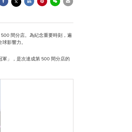
擴展⾄ 500 間分店。為紀念重要時刻，遍
全球影響⼒。
許總冠軍」，是次達成第 500 間分店的