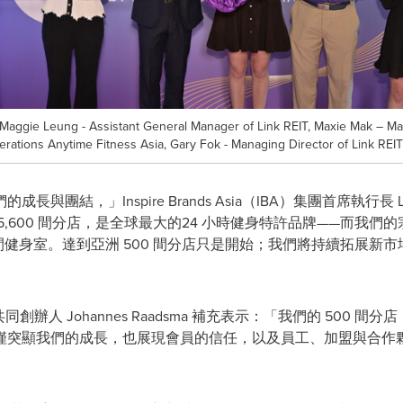
Maggie Leung - Assistant General Manager of Link REIT, Maxie Mak – M
erations Anytime Fitness Asia, Gary Fok - Managing Director of Link REIT
與團結，」Inspire Brands Asia（IBA）集團⾸席執⾏長
超過 5,600 間分店，是全球最⼤的24 ⼩時健⾝特許品牌——⽽我們的宗
只是⼀間健⾝室。達到亞洲 500 間分店只是開始；我們將持續拓展
BA）總裁暨共同創辦⼈ Johannes Raadsma 補充表⽰：「我們的 5
僅突顯我們的成長，也展現會員的信任，以及員⼯、加盟與合作