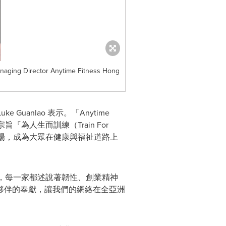
anaging Director Anytime Fitness Hong
Luke Guanlao
表⽰。「Anytime
旨『為⼈⽣⽽訓練（Train For
新市場，成為⼤眾在健康與福祉道路上
00 間分店，每⼀家都述說著韌性、創業精神
夥伴的奉獻，讓我們的網絡在全亞洲