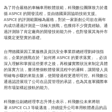
為了符合嚴格的車輛車用軟體規範，科飛數位團隊致力於遵
循 ASPICE 的開發流程，並由德國萊因協助技術支援。
ASPICE 的評測範圍極為嚴格，對於一家新創公司欲在兩年
內成功通過評測是一項極大挑戰，也獲得不少寶貴經驗。通
過評測除了肯定廠商的開發技術能力外，也對發展其海外市
場奠定更堅實的基礎。
台灣德國萊因工業服務及資訊安全事業群總經理劉緯強指
出，企業的挑戰在於「如何將 ASPICE 的要求落實」，必須
深入理解和掌握這些要求之後，再根據實際狀況來制定具體
的落實方法，釐清整個軟體發展流程中的邏輯，讓開發人員
明確每步驟的來龍去脈，使開發過程更透明可控。科飛數位
通過認證展現了公司在品質管理的承諾，也為其進軍國際車
用市場架構起接軌的能力。
科飛數位副總經理李志升博士表示，科飛數位未來將朝
著 ASPICE CL3 等級邁進，持續提升公司車用軟體產品的品