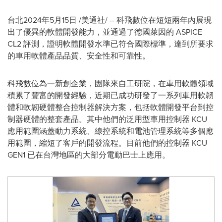
台北
2024年5月15日
/美通社/ -- 科飛數位在短短兩年內展現
出了優異的軟體開發能力，並通過了德國萊因的 ASPICE
CL2 評測，證明軟體開發水準已符合國際標準，達到所要求
的車用軟體產品品質、安全性和可靠性。
科飛數位為一新創企業，團隊來自工研院，在車用軟體領域
積累了豐富的開發經驗，近期已成功研發了一系列車用軟韌
體和軟韌硬體整合控制器解決方案，包括軟體開發平台到控
制器硬體的整套產品。其中他們的泛用型車用控制器 KCU
應用範圍涵蓋動力系統、線控系統和電池管理系統等多個應
用範圍，縮短了客戶的開發流程。目前他們的控制器 KCU
GEN1 已在台灣地區的大部分電動巴士上應用。