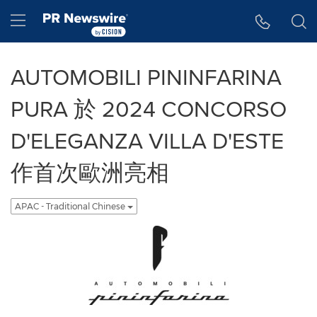
Accessibility Statement
Skip Navigation
Hamburger menu
AUTOMOBILI PININFARINA
PURA 於 2024 CONCORSO
D'ELEGANZA VILLA D'ESTE
作首次歐洲亮相
APAC - Traditional Chinese