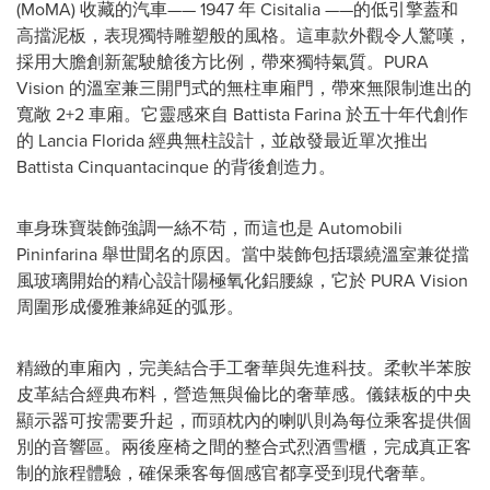
(MoMA) 收藏的汽車—— 1947 年 Cisitalia ——的低引擎蓋和
高擋泥板，表現獨特雕塑般的風格。這車款外觀令人驚嘆，
採用大膽創新駕駛艙後方比例，帶來獨特氣質。PURA
Vision 的溫室兼三開門式的無柱車廂門，帶來無限制進出的
寬敞 2+2 車廂。它靈感來自
Battista Farina
於五十年代創作
的
Lancia Florida
經典無柱設計，並啟發最近單次推出
Battista Cinquantacinque 的背後創造力。
車身珠寶裝飾強調一絲不苟，而這也是 Automobili
Pininfarina 舉世聞名的原因。當中裝飾包括環繞溫室兼從擋
風玻璃開始的精心設計陽極氧化鋁腰線，它於 PURA Vision
周圍形成優雅兼綿延的弧形。
精緻的車廂內，完美結合手工奢華與先進科技。柔軟半苯胺
皮革結合經典布料，營造無與倫比的奢華感。儀錶板的中央
顯示器可按需要升起，而頭枕內的喇叭則為每位乘客提供個
別的音響區。兩後座椅之間的整合式烈酒雪櫃，完成真正客
制的旅程體驗，確保乘客每個感官都享受到現代奢華。