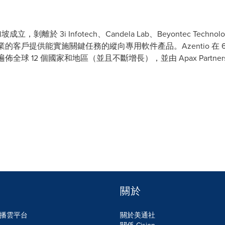
坡成立，剝離於 3i Infotech、Candela Lab、Beyontec Technologie
險業的客戶提供能實施關鍵任務的縱向專用軟件產品。Azentio 在 6
遍佈全球 12 個國家和地區（並且不斷增長），並由 Apax Part
關於
n傳播雲平台
關於美通社