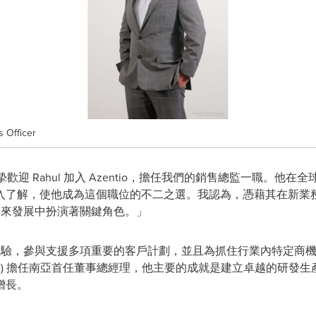
s Officer
歡迎 Rahul 加入 Azentio，擔任我們的銷售總監一職。他
入了解，使他成為這個職位的不二之選。我認為，憑藉其在新業
io 未來發展中扮演著關鍵角色。」
 25 年的經驗，參與支援多項重要的客戶計劃，並且為抓住行業內特
prise + FireEye) 擔任南亞首任董事總經理，他主要的成就是建立
增長。