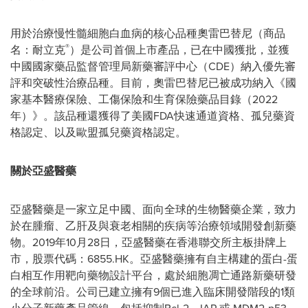
用於治療慢性髓細胞白血病的核心品種奧雷巴替尼（商品
®
名：耐立克
）是公司首個上市產品，已在中國獲批，並獲
中國國家藥品監督管理局新藥審評中心（CDE）納入優先審
評和突破性治療品種。目前，奧雷巴替尼已被成功納入《國
家基本醫療保險、工傷保險和生育保險藥品目錄（2022
年）》。該品種還獲得了美國FDA快速通道資格、孤兒藥資
格認定、以及歐盟孤兒藥資格認定。
關於亞盛醫藥
亞盛醫藥是一家立足中國、面向全球的生物醫藥企業，致力
於在腫瘤、乙肝及與衰老相關的疾病等治療領域開發創新藥
物。2019年10月28日，亞盛醫藥在香港聯交所主板掛牌上
市，股票代碼：6855.HK。亞盛醫藥擁有自主構建的蛋白-蛋
白相互作用靶向藥物設計平台，處於細胞凋亡通路新藥研發
的全球前沿。公司已建立擁有9個已進入臨床開發階段的1類