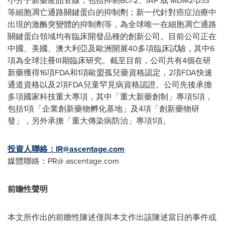
小分子新藥產品管線，包括抑制Bcl-2、IAP 或 MDM2-p53
等細胞凋亡通路關鍵蛋白的抑制劑；新一代針對癌症治療中
出現的激酶突變體的抑制劑等，為全球唯一在細胞凋亡通路
關鍵蛋白領域均有臨床開發品種的創新公司。目前公司正在
中國、美國、澳大利亞及歐洲開展40多項臨床試驗，其中6
項為全球注冊III期臨床研究。截至目前，公司共有4個在研
新藥獲得16項FDA和1項歐盟孤兒藥資格認定，2項FDA快速
通道資格以及2項FDA兒童罕見病資格認證。公司先後承擔
多項國家科技重大專項，其中「重大新藥創制」專項5項，
包括1項「企業創新藥物孵化基地」及4項「創新藥物研
發」，另外承擔「重大傳染病防治」專項1項。
投資人聯絡：
IR@ascentage.com
媒體聯絡：PR@ ascentage.com
前瞻性聲明
本文所作出的前瞻性陳述僅與本文作出該陳述當日的事件或