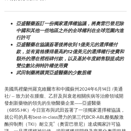
亞盛醫藥簽訂一份獨家選擇權協議，將奧雷巴替尼除
中國和其他一些地區之外的全球權利在全球范圍內進
行許可
亞盛醫藥在協議簽署後將收到
1
億美元的選擇權付
款，並有資格獲得最高約
12億美元的選擇權行使費和
額外的潛在裡程碑付款，以及基於年度銷售額提成的
雙位數比例特許權使用費
武田制藥將購買亞盛醫藥的少數股權
美國馬裡蘭州羅克維爾市和中國蘇州2024年6月14日 /美通
社/ -- 致力於在腫瘤、乙肝及與衰老相關疾病等治療領域開
發創新藥物的領先的生物醫藥企業——亞盛醫藥
（6855.HK）今日宣布與武田簽署了一項獨家選擇權協議，
就公司的具有best-in-class潛力的第三代BCR-ABL酪氨酸激
®
酶抑制劑（TKI）耐立克
（奧雷巴替尼）達成獨家許可協