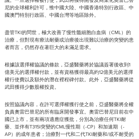
議。一旦選擇權被行使，武田將獲得開發及商業化奧雷巴替
尼的全球權利許可，惟中國大陸、中國香港特別行政區、中
國澳門特別行政區、中國台灣等地區除外。
盡管TKI的問世，極大改善了慢性髓細胞白血病（CML）的
治療，但對現有療法耐藥或治療後出現難以治療的突變的患
者而言，仍然存在著巨大的未滿足需求。
根據該選擇權協議的條款，亞盛醫藥將於協議簽署後收到1
億美元的選擇權付款，並有資格獲得最高約12億美元的選擇
權行使費以及額外的潛在裡程碑付款。此外，亞盛醫藥將從
武田獲得少數股權投資。
按照協議內容，在許可選擇權獲行使之前，亞盛醫藥將全權
負責奧雷巴替尼的所有臨床開發事宜。奧雷巴替尼目前在中
國已上市，並有兩項適應症獲批，分別為治療任何TKI耐
藥、並伴有T315I突變的CML慢性期（-CP）和加速期（-
AP）的成年患者；治療對一代和二代TKI耐藥和/或不耐受的