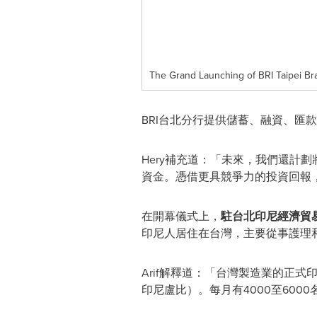
The Grand Launching of BRI Taipei Bra
BRI台北分行提供儲蓄、融資、匯款等綜
Hery補充道：「未來，我們還計
資金。憑借更具競爭力的投資回報
在開幕儀式上，
駐台北印尼經濟貿
印尼人居住在台灣，主要從事護理
Arif解釋道：「台灣製造業的正式
印尼盧比）。每月有4000至600