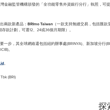
獲得台灣金融監管機構頒發的「全功能零售外資銀行分行」執照，可
推出兩款新產品：
BRImo Taiwan
（一款支持無縫交易，包括匯款
存款計劃，可選12、24或36個月期限）。
步，其全球網絡還包括紐約辦事處(BRINYA)、新加坡分行(BRISG
CIB)。
.id
。
Tbk (BRI)
探