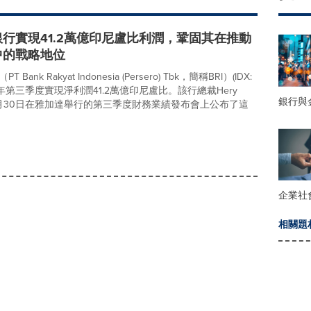
行實現41.2萬億印尼盧比利潤，鞏固其在推動
中的戰略地位
Bank Rakyat Indonesia (Persero) Tbk，簡稱BRI）(IDX:
025年第三季度實現淨利潤41.2萬億印尼盧比。該行總裁Hery
銀行與
於10月30日在雅加達舉行的第三季度財務業績發布會上公布了這
企業社
相關題