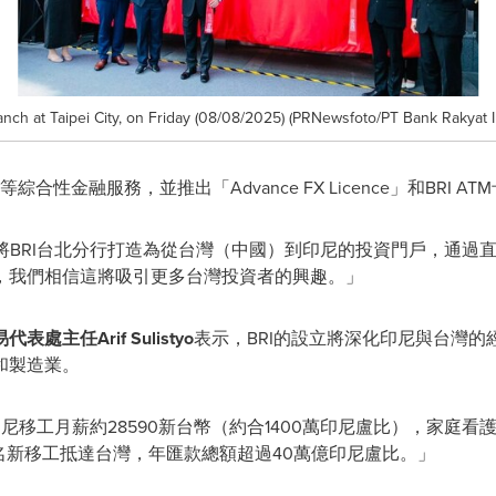
nch at Taipei City, on Friday (08/08/2025) (PRNewsfoto/PT Bank Rakyat I
合性金融服務，並推出「Advance FX Licence」和BRI
劃將BRI台北分行打造為從台灣（中國）到印尼的投資門戶，通過
，我們相信這將吸引更多台灣投資者的興趣。」
易代表處主任
Arif Sulistyo
表示，BRI的設立將深化印尼與台灣的
和製造業。
印尼移工月薪約28590新台幣（約合1400萬印尼盧比），家庭看護
0名新移工抵達台灣，年匯款總額超過40萬億印尼盧比。」