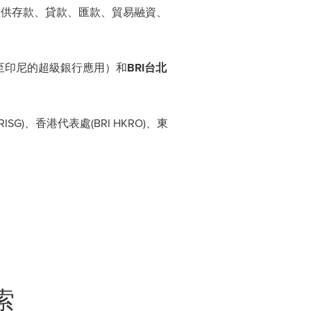
提供存款、貸款、匯款、貿易融資、
至印尼的超級銀行應用）和
BRI台北
)、香港代表處(BRI HKRO)、東
索