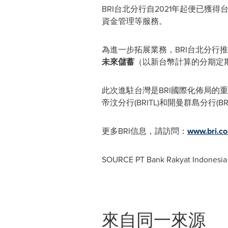
BRI台北分行自2021年起便已
資金管理等服務。
為進一步拓展業務，BRI台北分行
未來儲蓄
（以新台幣計算的分期定期
此次進駐台灣是BRI國際化佈局的重要一
帝汶分行(BRITL)和開曼群島分行(BRI
更多BRI信息，請訪問：
www.bri.co
SOURCE PT Bank Rakyat Indonesia 
來自同一來源