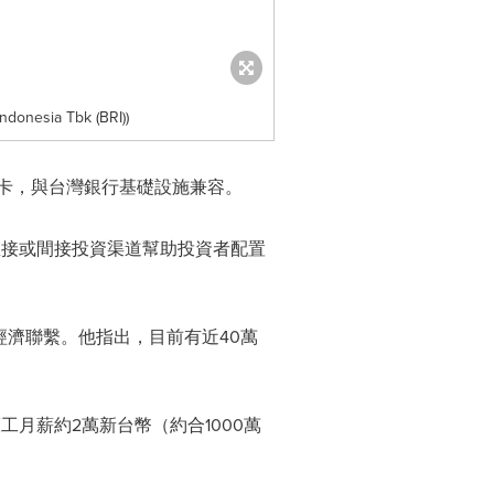
ndonesia Tbk (BRI))
 ATM卡，與台灣銀行基礎設施兼容。
直接或間接投資渠道幫助投資者配置
經濟聯繫。他指出，目前有近40萬
工月薪約2萬新台幣（約合1000萬