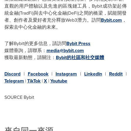
直觀的用戶體驗以及先進的區塊鏈工具，Bybit成功架起傳
統金融(TradFi)與去中心化金融(DeFi)之間的橋梁，賦能開發
者、創作者及愛好者充分釋放Web3潛力。訪問
Bybit.com
，
探索去中心化金融的未來。
了解Bybit的更多信息，請訪問
Bybit Press
媒體垂詢，請聯系：
media@bybit.com
獲取最新動態，請關注：
Bybit的社區和社交媒體
Discord
|
Facebook
|
Instagram
|
LinkedIn
|
Reddit
|
Telegram
|
TikTok
|
X
|
Youtube
SOURCE Bybit
來自同一來源