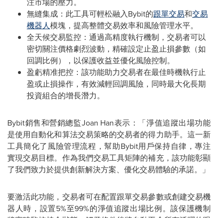
注市場的壓力。
無縫集成：此工具可輕松融入Bybit的
跟單交易
和
交易
機器人
模塊，提高整體交易效率和風險管理水平。
全天候交易監控：通過高精度執行機制，交易者可以
密切關注價格劇烈波動，精確設定止盈止損參數（如
回調比例），以保護收益並優化風險控制。
盈虧精准把控：該功能助力交易者在最佳時機執行止
盈或止損操作，有效減輕回調風險，同時最大化長期
投資組合的增長潛力。
Bybit銷售和營銷總監Joan Han表示：「淨值追蹤出場功能
是使用自動化和算法交易策略的交易者的得力助手。這一新
工具簡化了風險管理流程，幫助Bybit用戶保持自律，專注
實現交易目標。作為我們交易工具矩陣的補充，該功能彰顯
了我們致力於提供創新解決方案、優化交易體驗的承諾。」
要激活此功能，交易者可在配置跟單交易參數或創建交易機
器人時，設置5%至99%的
淨值追蹤出場
比例。該保護機制