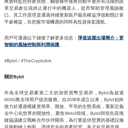
將實時監控持倉狀態，觸發條件後將自動平倉所有活躍的跟
單交易倉位或終止運行中的機器人，從而幫助管理風險敞
口。其工作原理是通過持續更新賬戶最高權益淨值動態計算
平倉權益，在把握市場機遇的同時為投資保駕護航。
用戶可通過以下鏈接了解更多信息：
淨值追蹤出場簡介：更
智能的風險控制與利潤保護
。
#Bybit / #TheCryptoArk
關於Bybit
作為全球交易量第二大的加密貨幣交易所，Bybit為超過
6000萬全球用戶提供服務。自2018年成立以來，Bybit始終
致力於通過構建更簡單、開放、平等的生態系統，重新定義
去中心化世界的開放性。聚焦Web3領域，Bybit與領先區塊
鏈協議建立戰略合作伙伴關系，為行業提供堅實的基礎設施
並推動鏈上創新。憑借安全的資產托管、多元化交易市場、