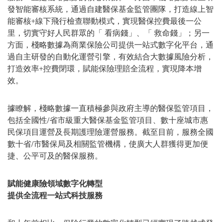
發智能審核系統，通過自建醫保基金監管團隊，打造線上智
能審核+線下飛行檢查聯動模式，實現醫保控費最後一公
里，切實守好人民群眾的「 看病錢」、「 救命錢」；另一
方面，棧略數據為商業保險公司提供一站式數字化平台，通
過自主研發的自動化運營引擎，有效結合大數據風險分析，
打造效率+控費閉環，賦能保險理賠全流程，實現降本增
效。
據瞭解，棧略數據一直積極參與政府主導的醫保監管項目，
包括全國性/省市級重大醫保基金監管項目、數十座城市惠
民保項目運營及長期護理險運營服務。截至目前，服務全國
數十省/市醫保局及相關監管機構，使廣大人群獲得更加便
捷、公平可及的醫保服務。
賦能健康險領域數字化轉型
提供全流程一站式科技服務