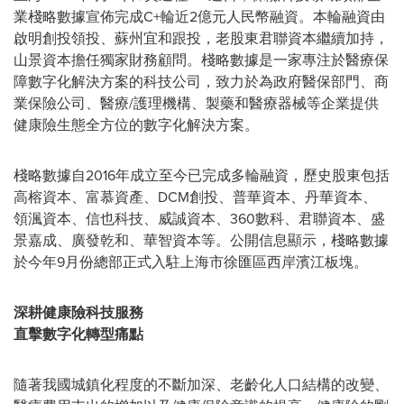
業棧略數據宣佈完成C+輪近2億元人民幣融資。本輪融資由
啟明創投領投、蘇州宜和跟投，老股東君聯資本繼續加持，
山景資本擔任獨家財務顧問。棧略數據是一家專注於醫療保
障數字化解決方案的科技公司，致力於為政府醫保部門、商
業保險公司、醫療/護理機構、製藥和醫療器械等企業提供
健康險生態全方位的數字化解決方案。
棧略數據自2016年成立至今已完成多輪融資，歷史股東包括
高榕資本、富慕資產、DCM創投、普華資本、丹華資本、
領渢資本、信也科技、威誠資本、360數科、君聯資本、盛
景嘉成、廣發乾和、華智資本等。公開信息顯示，棧略數據
於今年9月份總部正式入駐上海市徐匯區西岸濱江板塊。
深耕健康險科技服務
直擊數字化轉型痛點
隨著我國城鎮化程度的不斷加深、老齡化人口結構的改變、