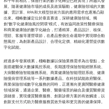
和十年前相比，保險行業的數字化轉型已經實現了跨越式發
展。隨著健康險市場的成長及政策驅動，健康險領域的大數
據、雲計算、RPA和大模型技術方面的應用需求也逐漸凸顯
出來。棧略數據定位於垂直賽道，深耕健康險領域。獨
創"數字化健康險風控閉環"模式，有效協同政策性醫療保險
和商業健康險的數字化融合，打通精算、產品設計、核保、
理賠、客服等運營環節，在產品整個生命週期中實現聯合動
態風控，為創新產品設計、合理化定價、精細化運營提供數
字化賦能。
經過多年發展積累，棧略數據以保險業務需求為出發點，全
面搭建醫保大數據風控系統、長期護理保險智能經辦系統、
大病醫療險智能服務系統、商業健康險智能理賠系統、健康
險慢病管理系統等一系列數據產品。在科技賦能政府醫保、
商業保險領域數字化服務的同時，正逐漸向更廣闊醫療健康
領域探索，通過企業、醫療、醫藥場景的融合及優質醫療資
源鏈接，實現優質醫療服務、創新診療方案的有效觸達，以
創新支付方式助力醫療服務質效升級和更完善的健康保障。