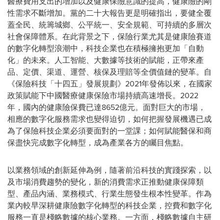
醫療費用支出的增加以及健康保險意識的提高，健康險的剛
性需求不斷增加。黨的二十大報告更是明確指出，要健全覆
蓋全民、統籌城鄉、公平統一、安全規範、可持續的多層次
社會保障體系。在此背景之下，保險行業尤其是健康險賽道
的數字化轉型浪潮中，科技企業也在積極擁抱更加「自動
化」的未來。人工智能、大數據等技術的賦能，正帶來產
品、定價、渠道、運營、核保及理賠等全價值鏈的變革。自
《保險科技「十四五」發展規劃》2021年發佈以來，在國家
政策賦能下中國醫療健康保險市場持續高速增長。2022
年，國內的健康險保費已達8652億元。面對巨大的市場，
相應的數字化服務需求也變得迫切，如何把握發展機遇已成
為了保險科技企業必須要面對的一堂課；如何賦能醫保和商
保盡快完成數字化轉型，成為產業各方的矚目焦點。
以業務領域的創新延伸為例，隨著前沿科技的實踐探索，以
及市場消費趨勢的變化，新的消費需求正推動健康保障類
型、產品內涵、業務模式、行業生態發生根本性變革。作為
業內較早深耕健康險數字化轉型的科技企業，控費和數字化
服務一直是棧略數據的核心業務。一方面，棧略數據自主研