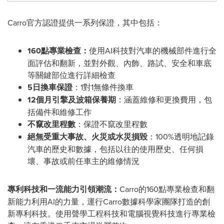
Carro官方認證提供一系列保證，其中包括：
160點專業檢查：
使用AI
科技
對汽車的機械部件進行全
面評估和翻新，並對外觀、內飾、路試、安全和車底
等關鍵部位進行詳細檢查
5日換車保證
：1對1無條件換車
12個月引擎及波箱保養期
：涵蓋維修和更換費用，包
括備件和維修工作
不竄改里程數
：保證不竄改里程數
絕無受重大事故、火災或水災損毀
：100%透明地記錄
汽車的歷史和數據，包括以往的使用歷史、任何損
壞、事故或前任車主的維修情況
專利
科技
和一流能力引領潮流：
Carro的160點專業檢查和翻
新能力利用AI的力量，運行Carro數據科學家團隊打造的創
新專利
科技
。使用聲學工程
科技
和電腦視覺
科技
進行專業檢