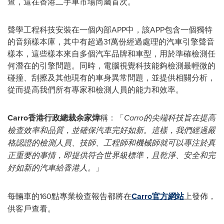
查，這在香港二手車市場尚屬首次。
聲學工程
科技
安裝在一個內部
APP
中，該
APP
包含一個獨特
的音頻樣本庫，其中有超過31萬份經過處理的汽車引擎聲音
樣本，這些樣本來自多個
汽车
品牌和車型，用於
準確
檢測任
何潛在的引擎問題。同時，電腦視覺
科技
能夠檢測最輕微的
碰撞、刮擦及其他現有的車身異常問題，並提供相關分析，
從而提高我們所有專家和檢測人員的能力和效率。
Carro香港行政總裁余家煒
稱：「
Carro的尖端
科技
旨在提高
檢查效率和品質，並確保汽車完好如新。這樣，我們經過嚴
格認證的檢測人員、技師、工程師和機械師就可以專注於真
正重要的事情，即提供符合世界級標準，且乾淨、安全和完
好如新的汽車
給香港人
。
」
每輛車的160點專業檢查報告都將在
Carro官方網站
上發佈，
供客戶查看。