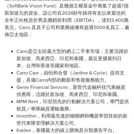
（SoftBank Vision Fund）及幾個主權基金中籌集了超過7億
新加坡元的資金。該公司在2024財年錄得有史以來最佳的
全年正向稅息折舊及攤銷前利潤（EBITDA），達到3,400萬
美元。Carro 及其子公司和業務線擁有超過5000名員工，遍
佈亞太地區：
Carro是亞太區最大型的網上二手車市場，主要活躍於
新加坡、馬來西亞、印尼和泰國，最近更擴展到日
本、台灣和香港等國家和地區。
Carro Care，由怡和合發（Jardine & Cycle）提供支
援，具備Carro內部的翻新和售後服務能力。
Genie Financial Services，新世代金融科技汽車融資
供應商，活躍於新加坡、馬來西亞、印尼和泰國。
MPM Rent，印尼領先的行動解決方案公司，專門提供
租賃／車隊融資運輸服務。
Innorithm，利用最先進的物聯網和機器學習技術的新
世代車隊管理解決方案公司。
Kaidee，泰國最大的線上購物及分類廣告平台。