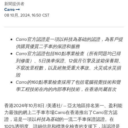
新聞提供者
Carro
08 10月, 2024, 16:50 CST
Carro官方認證是一項以
科技為基础
的認證，為客戶提
供購買優質二手車的保證和服務
Carro官方認證包括160點專業檢查（所有問題均已得
到修復）、5日換車保證、12個月引擎及波箱保養期、
不竄改里程數，以及絕無受重大事故、火災或水災損
毀
Carro的160點專業檢查採用了包括電腦視覺技術和聲
學工程技術在內的內部專利技術，在香港尚屬首次
香港
2024年10月8日
/美通社/ -- 亞太地區排名第一、盈利能
力最強的網上二手車市場Carro在香港推出了Carro官方認
證，這是一項以
科技為基础
的一流二手車保證認證。在
100%透明度、詳細信息和標準化檢查的支援下，該認證是