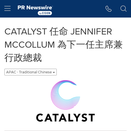
Accessibility Statement
Skip Navigation
Hamburger menu
CATALYST 任命 JENNIFER
MCCOLLUM 為下一任主席兼
行政總裁
APAC - Traditional Chinese