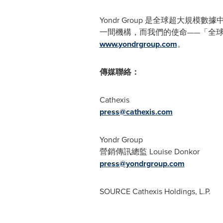
Yondr Group 是全球超大
一間機構，而我們的使命——「全
www.yondrgroup.com
。
傳媒聯絡：
Cathexis
press@cathexis.com
Yondr Group
營銷傳訊總監
Louise Donkor
press@yondrgroup.com
SOURCE Cathexis Holdings, L.P.