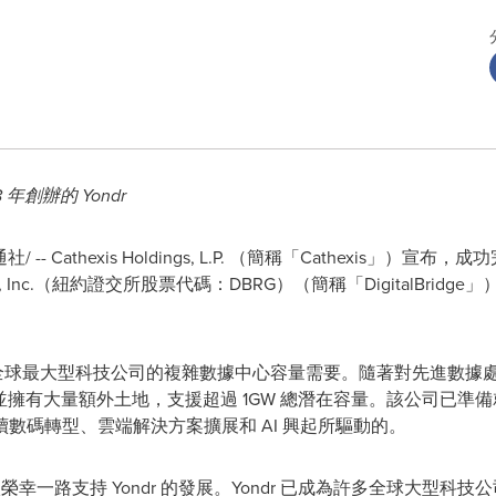
 年創辦的 Yondr
社/ -- Cathexis Holdings, L.P. （簡稱「Cathexis」）宣布，
Group, Inc.（紐約證交所股票代碼：DBRG）（簡稱「DigitalBridge」
足全球最大型科技公司的複雜數據中心容量需要。隨著對先進數據處理
，並擁有大量額外土地，支援超過 1GW 總潛在容量。該公司已
數碼轉型、雲端解決方案擴展和 AI 興起所驅動的。
來，我很榮幸一路支持 Yondr 的發展。Yondr 已成為許多全球大