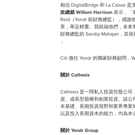
相信 DigitalBridge 和 La
政總裁
William Harrison
表示，「雖然
Reid（Yondr 前財務總監），感謝
章，舉足輕重。我祝福他們，未來事
財務總監的 Sandip Mahajan，
」
Citi 擔任 Yondr 的獨家財務顧問，Wh
關於 Cathexis
Cathexis 是一間私人投資
資、成長型股權和創業投資。該公
本基礎、長期投資視野和業界專業知
以及投入長期資本的能力，均為本
關於 Yondr Group