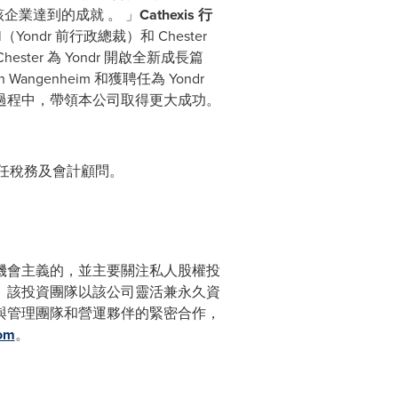
目睹該企業達到的成就 。 」
Cathexis 行
Yondr 前行政總裁）和 Chester
ter 為 Yondr 開啟全新成長篇
n Wangenheim
和獲聘任為 Yondr
奮下個階段的過程中，帶領本公司取得更大成功。
ers 擔任稅務及會計顧問。
兼機會主義的，並主要關注私人股權投
。該投資團隊以該公司靈活兼永久資
司與管理團隊和營運夥伴的緊密合作，
om
。