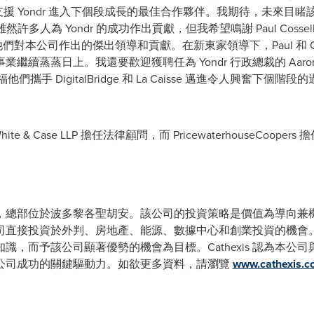
 Caisse 是支援 Yondr 進入下個段成長的最佳合作夥伴。我期待，未來
許多人為 Yondr 的成功作出貢獻，但我希望鳴謝 Paul Cossell（
他們對本公司作出的傑出領導和貢獻。在新東家領導下，Paul 和 Ches
業繼續蒸蒸日上。我還要歡迎獲聘任為 Yondr 行政總裁的
Aaro
並祝福他們攜手 DigitalBridge 和 La Caisse 邁進令人興
ite & Case LLP 擔任法律顧問，而 PricewaterhouseCoop
控股公司，總部位於波多黎各聖胡安。該公司的投資策略是價值為導向
司直接投資於外判、房地產、能源、數據中心和創業投資的機會
識，而予該公司顯著優勢的機會為目標。Cathexis 認為本公
公司成功的關鍵驅動力。如欲更多資料，請瀏覽
www.cathexis.c