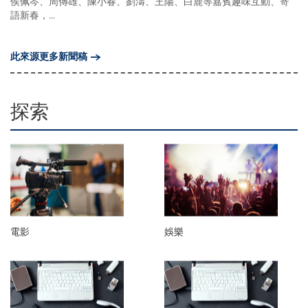
侯佩岑、周傳雄、陳小春、劉濤、王陽、白鹿等嘉賓趣味互動、寄
語新春，...
此來源更多新聞稿
探索
電影
娛樂