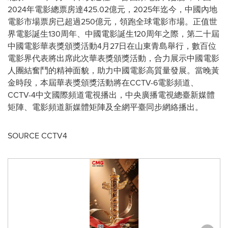
2024年電影總票房達425.02億元，2025年迄今，中國內地
電影市場票房已超過250億元，領跑全球電影市場。正值世
界電影誕生130周年、中國電影誕生120周年之際，第二十屆
中國電影華表獎頒獎活動4月27日在山東青島舉行，數百位
電影界代表將出席此次華表獎頒獎活動，合力展示中國電影
人團結奮鬥的精神面貌，助力中國電影高質量發展。當晚黃
金時段，本屆華表獎頒獎活動將在CCTV-6電影頻道、
CCTV-4中文國際頻道電視播出，中央廣播電視總臺新媒體
矩陣、電影頻道新媒體矩陣及全網平臺同步網絡播出。
SOURCE CCTV4