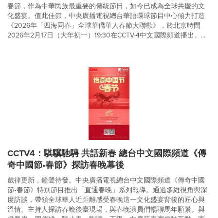
春節，作為中華民族最重要的傳統節日，如今已成為全球共慶的文
化盛宴。值此佳節，中央廣播電視總台華語環球節目中心傾力打造
《2026年「四海同春」全球華僑華人春節大聯歡》，於北京時間
2026年2月17日（大年初一）19:30在CCTV-4中文國際頻道播出。...
CCTV4：騏驥馳騁 共話新春 總台中文國際頻道《傳
奇中國節•春節》探訪春晚幕後
歲律更新，鐘聲待發。中央廣播電視總台中文國際頻道《傳奇中國
節•春節》特別節目推出「直通春晚」系列報導。通過多維視角與深
度訪談，帶領全球華人近距離感受春晚這一文化盛宴背後的匠心與
溫情。主持人探訪春晚後臺現場，與春晚演員們暢聊馬年願景。與