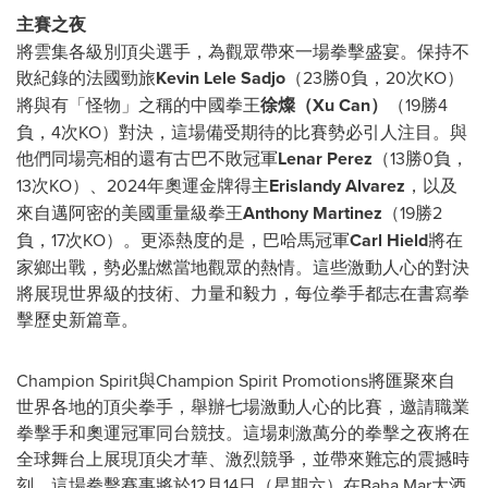
主賽之夜
將雲集各級別頂尖選手，為觀眾帶來一場拳擊盛宴。保持不
敗紀錄的法國勁旅
Kevin Lele Sadjo
（23勝0負，20次KO）
將與有「怪物」之稱的中國拳王
徐燦（Xu Can）
（19勝4
負，4次KO）對決，這場備受期待的比賽勢必引人注目。與
他們同場亮相的還有古巴不敗冠軍
Lenar Perez
（13勝0負，
13次KO）、2024年奧運金牌得主
Erislandy Alvarez
，以及
來自邁阿密的美國重量級拳王
Anthony Martinez
（19勝2
負，17次KO）。更添熱度的是，巴哈馬冠軍
Carl Hield
將在
家鄉出戰，勢必點燃當地觀眾的熱情。這些激動人心的對決
將展現世界級的技術、力量和毅力，每位拳手都志在書寫拳
擊歷史新篇章。
Champion Spirit與Champion Spirit Promotions將匯聚來自
世界各地的頂尖拳手，舉辦七場激動人心的比賽，邀請職業
拳擊手和奧運冠軍同台競技。這場刺激萬分的拳擊之夜將在
全球舞台上展現頂尖才華、激烈競爭，並帶來難忘的震撼時
刻。這場拳擊賽事將於12月14日（星期六）在Baha Mar大酒