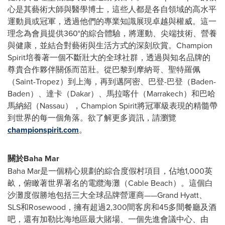
心是其藝術大師與醫學博士，這些人都是各自領域的高水平
運動員或冠軍，透過他們的專業知識展現卓越與權威。這一
理念為會員提供360°的綜合體驗，將運動、尖端技術、營養
與健康，並結合對藝術與生活方式的深刻欣賞。Champion
Spirit培養著一個不斷壯大的全球社群，透過與知名品牌的
尊貴合作夥伴關係而茁壯。從巴黎到摩納哥、聖特羅佩
（Saint-Tropez）到上海，再到邁阿密、巴登-巴登（Baden-
Baden）、達卡（Dakar）、馬拉喀什（Marrakech）和巴哈
馬納紹（Nassau），Champion Spirit將冠軍級表現的精髓帶
到世界的每一個角落。欲了解更多資訊，請瀏覽
championspirit.com
。
關於Baha Mar
Baha Mar是一個精心規劃的綜合度假村項目，佔地1,000英
畝，俯瞰著世界著名的電纜海灘（Cable Beach）。這個白
沙灘度假勝地包括三大全球品牌營運商——Grand Hyatt、
SLS和Rosewood，擁有超過2,300間客房和45多間餐廳及酒
吧，還有加勒比海地區最大賭場、一個先進會議中心、由