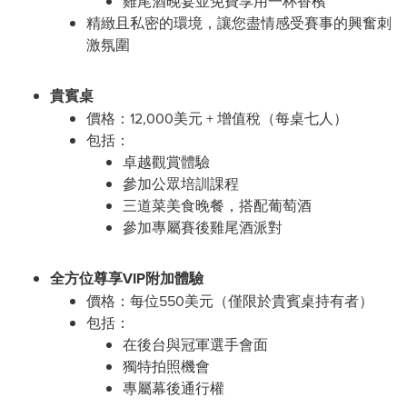
雞尾酒晚宴並免費享用一杯香檳
精緻且私密的環境，讓您盡情感受賽事的興奮刺
激氛圍
貴賓桌
價格：12,000美元 + 增值稅（每桌七人）
包括：
卓越觀賞體驗
參加公眾培訓課程
三道菜美食晚餐，搭配葡萄酒
參加專屬賽後雞尾酒派對
全方位尊享VIP附加體驗
價格：每位550美元（僅限於貴賓桌持有者）
包括：
在後台與冠軍選手會面
獨特拍照機會
專屬幕後通行權