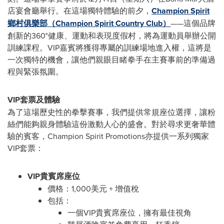
店宴會廳舉行。在這場獨特體驗的前夕，
Champion Spirit
鄉村俱樂部（
Champion Spirit Country Club
）
——這個品牌
創新的360°健康、運動和表現度假村，將為運動員舉辦公開
訓練課程。VIP嘉賓將獲得專屬的訓練場地進入權，這將是
一次獨特的機會，讓他們親眼目睹拳手在主賽事前的準備過
程與緊張氛圍。
VIP套票及體驗
為了這場歷史性的拳擊賽事，我們提供常規座位選擇，讓粉
絲們能夠親身體驗這份激動人心的盛會。對於尋求更奢華體
驗的賓客，Champion Spirit Promotions亦提供一系列獨家
VIP套票：
VIP貴賓席座位
價格：1,000美元 + 增值稅
包括：
一個VIP貴賓席座位，擁有最佳視角