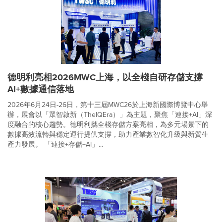
德明利亮相2026MWC上海，以全棧自研存儲支撐
AI+數據通信落地
2026年6月24日-26日，第十三屆MWC26於上海新國際博覽中心舉
辦，展會以「眾智啟新（TheIQEra）」為主題，聚焦「連接+AI」深
度融合的核心趨勢。德明利攜全棧存儲方案亮相，為多元場景下的
數據高效流轉與穩定運行提供支撐，助力產業數智化升級與新質生
產力發展。 「連接+存儲+AI」...