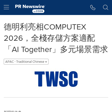
Accessibility Statement
Skip Navigation
Hamburger menu
德明利亮相COMPUTEX
2026，全棧存儲方案適配
「AI Together」多元場景需求
APAC - Traditional Chinese