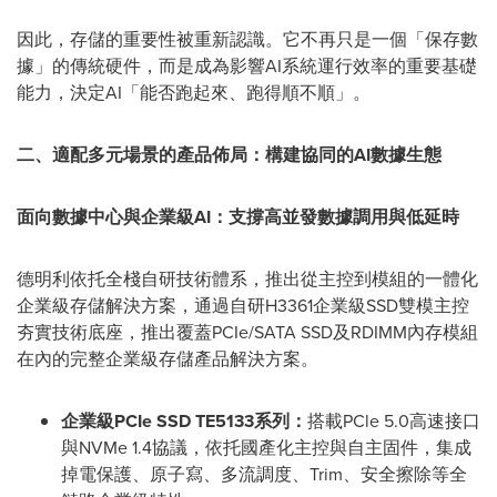
因此，存儲的重要性被重新認識。它不再只是一個「保存數
據」的傳統硬件，而是成為影響AI系統運行效率的重要基礎
能力，決定AI「能否跑起來、跑得順不順」。
二、適配多元場景的產品佈局：構建協同的AI數據生態
面向數據中心與企業級
AI
：支撐高並發數據調用與低延時
德明利依托全棧自研技術體系，推出從主控到模組的一體化
企業級存儲解決方案，通過自研H3361企業級SSD雙模主控
夯實技術底座，推出覆蓋PCIe/SATA SSD及RDIMM內存模組
在內的完整企業級存儲產品解決方案。
企業級
PCIe SSD TE5133
系列：
搭載PCle 5.0高速接口
與NVMe 1.4協議，依托國產化主控與自主固件，集成
掉電保護、原子寫、多流調度、Trim、安全擦除等全