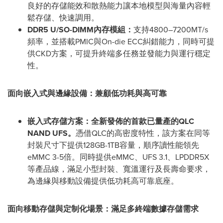
良好的存儲能效和散熱能力讓本地模型與海量內容輕
鬆存儲、快速調用。
DDR5 U/SO-DIMM
內存模組：
支持4800–7200MT/s
頻率，並搭載PMIC與On-die ECC糾錯能力，同時可提
供CKD方案，可提升終端多任務並發能力與運行穩定
性。
面向嵌入式與邊緣設備：兼顧低功耗與高可靠
嵌入式存儲方案：全新發佈的首款已量產的
QLC
NAND UFS
。
憑借QLC的高密度特性，該方案在同等
封裝尺寸下提供128GB-1TB容量，順序讀性能領先
eMMC 3-5倍。同時提供eMMC、UFS 3.1、LPDDR5X
等產品線，滿足小型封裝、寬溫運行及長壽命要求，
為邊緣與移動設備提供低功耗高可靠底座。
面向移動存儲與定制化場景：滿足多終端數據存儲需求