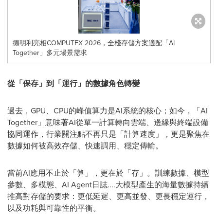
德明利亮相COMPUTEX 2026，全棧存儲方案適配「AI
Together」多元場景需求
從「保存」到「運行」的數據角色轉變
過去，GPU、CPU的峰值算力是AI系統的核心；如今，
「
AI
Together」意味著
AI
從單一計算轉向雲端、邊緣與終端
設備
協同運作，行業關注點不再只是「計算速度」，更是聚焦在
數據如何被高效存儲、快速調用、穩定傳輸。
當前AI應用不止於「算」，更在於「存」。訓練數據、模型
參數、多模態、AI Agent日誌....大模型產生的海量數據持續
推高對存儲的要求：更低延遲、更高並發、更長穩定運行，
以及功耗與可靠性的平衡。