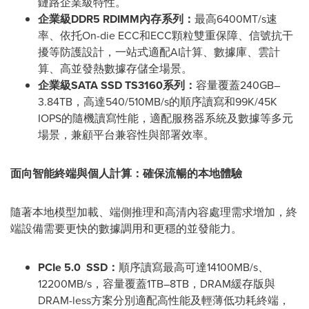
鏈路企業級特性。
企業級
DDR5 RDIMM
內存系列：
最高6400MT/s速
率、依托On-die ECC和ECC顆粒雙重保障、信號抗干
擾等防護設計，一站式適配AI計算、數據庫、雲計
算、高並發熱數據存儲全場景。
企業級
SATA SSD TS3160
系列：
容量覆蓋240GB–
3.84TB，高達540/510MB/s的順序讀寫和99K/45K
IOPS的隨機讀寫性能，適配服務器系統及數據等多元
場景，兼顧平台兼容性與部署效率。
面向智能終端與個人計算：確保流暢的本地體驗
隨著本地模型加載、端側推理和高清內容處理需求增加，終
端設備需要更快的數據調用和更穩的並發能力。
PCIe 5.0
SSD
：
順序讀寫最高可達14100MB/s、
12200MB/s，容量覆蓋1TB–8TB，DRAM緩存版與
DRAM-less方案分別適配高性能及輕薄低功耗終端，