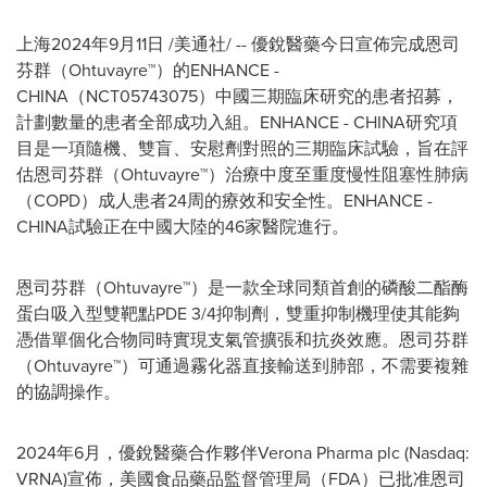
上海2024年9月11日 /美通社/ -- 優銳醫藥今日宣佈完成恩司
芬群（Ohtuvayre™）的ENHANCE -
CHINA（NCT05743075）中國三期臨床研究的患者招募，
計劃數量的患者全部成功入組。ENHANCE - CHINA研究項
目是一項隨機、雙盲、安慰劑對照的三期臨床試驗，旨在評
估恩司芬群（Ohtuvayre™）治療中度至重度慢性阻塞性肺病
（COPD）成人患者24周的療效和安全性。ENHANCE -
CHINA試驗正在中國大陸的46家醫院進行。
恩司芬群（Ohtuvayre™）是一款全球同類首創的磷酸二酯酶
蛋白吸入型雙靶點PDE 3/4抑制劑，雙重抑制機理使其能夠
憑借單個化合物同時實現支氣管擴張和抗炎效應。恩司芬群
（Ohtuvayre™）可通過霧化器直接輸送到肺部，不需要複雜
的協調操作。
2024年6月，優銳醫藥合作夥伴Verona Pharma plc (Nasdaq:
VRNA)宣佈，美國食品藥品監督管理局（FDA）已批准恩司