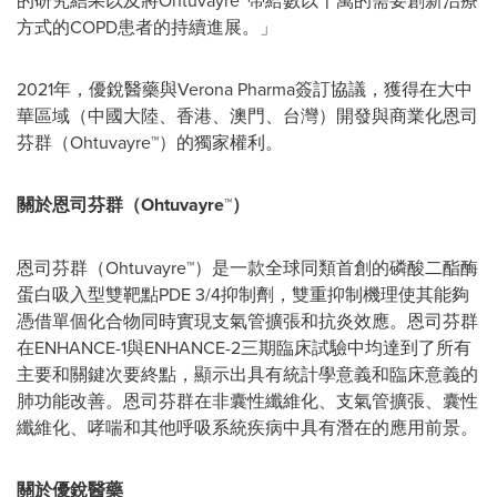
的研究結果以及將Ohtuvayre™帶給數以千萬的需要創新治療
方式的COPD患者的持續進展。」
2021年，優銳醫藥與Verona Pharma簽訂協議，獲得在大中
華區域（中國大陸、香港、澳門、台灣）開發與商業化恩司
芬群（Ohtuvayre™）的獨家權利。
關於恩司芬群（
Ohtuvayre™）
恩司芬群（Ohtuvayre™）是一款全球同類首創的磷酸二酯酶
蛋白吸入型雙靶點PDE 3/4抑制劑，雙重抑制機理使其能夠
憑借單個化合物同時實現支氣管擴張和抗炎效應。恩司芬群
在ENHANCE-1與ENHANCE-2三期臨床試驗中均達到了所有
主要和關鍵次要終點，顯示出具有統計學意義和臨床意義的
肺功能改善。恩司芬群在非囊性纖維化、支氣管擴張、囊性
纖維化、哮喘和其他呼吸系統疾病中具有潛在的應用前景。
關於優銳醫藥