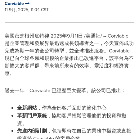
Corviable
11 9月, 2025, 11:04 CST
美國密芝根州底特律
2025年9月11日
/美通社/ -- Corviable
是企業管理和發展界最迅速成長領導者之一，今天宣佈成功
完成為期一年的全公司轉型，並全球推出服務。Corviable
現已向全球各類和規模的企業推出已改進平台，該平台為不
斷擴大的客戶群，帶來前所未有的效率、靈活度和經濟實
惠。
過去一年，Corviable 已經歷巨大變革。該公司已推出：
全新網站
，作為全部客戶互動的簡化中心。
革新門
戶系統
，協助客戶輕鬆管理他們的投資和撤
資。
先進
內部計劃
，包括即時在自己的業務中撤資或直接
投資於 Corviable 的客戶企業。