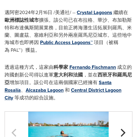
邁阿密
2024年2月16日
/美通社/ --
Crystal Lagoons
繼續在
歐洲標誌性城市
擴張。該公司已在布拉格、華沙、布加勒斯
特和布達佩斯開展業務，目前正將海灘生活拓展到羅馬、米
蘭、圖盧茲、塞維利亞和另外兩座羅馬尼亞城市。這些地中
海城市也即將因
Public Access Lagoons™
項目（被稱
為 PAL™）獲益。
透過這種方式，這家由
科學家
Fernando Fischmann
成立的
跨國創新公司得以進軍
意大利和法國
，並在
西班牙和羅馬尼
亞
增加項目。該公司在這兩個國家已經擁有
Santa
Rosalía
、
Alcazaba Lagoon
和
Central District Lagoon
City
等成功的綜合設施。