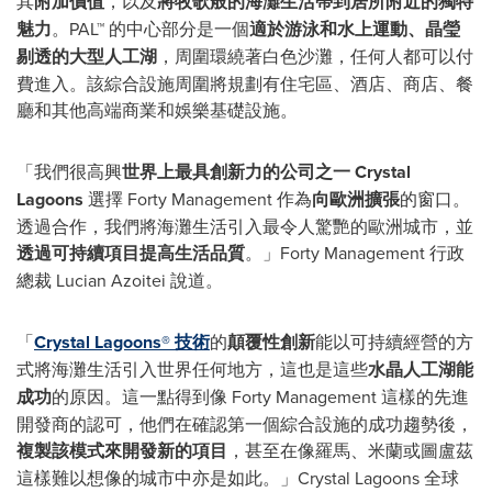
其
附加價值
，以及
將牧歌般的海灘生活帶到居所附近的獨特
魅力
。PAL™ 的中心部分是一個
適於游泳和水上運動、晶瑩
剔透的大型人工湖
，周圍環繞著白色沙灘，任何人都可以付
費進入。該綜合設施周圍將規劃有住宅區、酒店、商店、餐
廳和其他高端商業和娛樂基礎設施。
「我們很高興
世界上最具創新力的公司之一
Crystal
Lagoons
選擇 Forty Management 作為
向歐洲擴張
的窗口。
透過合作，我們將海灘生活引入最令人驚艷的歐洲城市，並
透過可持續項目提高生活品質
。」Forty Management 行政
總裁 Lucian Azoitei 說道。
「
Crystal Lagoons®
技術
的
顛覆性創新
能以可持續經營的方
式將海灘生活引入世界任何地方，這也是這些
水晶人工湖能
成功
的原因。這一點得到像 Forty Management 這樣的先進
開發商的認可，他們在確認第一個綜合設施的成功趨勢後，
複製該模式來開發新的
項目
，甚至在像羅馬、米蘭或圖盧茲
這樣難以想像的城市中亦是如此。」Crystal Lagoons 全球