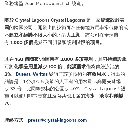
業務總監 Jean Pierre Juanchich 說道。
關於
Crystal Lagoons
Crystal Lagoons
是一家
總部設於美
國
的跨國公司，開發出的技術可在任何地方用非常低廉的成
本
建立和維護不限大小
的
水晶
人工湖
。該公司在全球擁
有
1,000
多個
處於不同開發和談判階段的
項目
。
其在
160
個國家/地區擁有
3,000
多項專利
，其
可持續設施
可將
化學品用量減少
100
倍
，
能源需求
僅為傳統泳池的
2%
。
Bureau Veritas
驗證了該項技術的
有效用水
，得出的
結論是，1 公頃/2.5 英畝的人工湖的用水量比高爾夫球場
少 33 倍，比同等規模的公園少 40%。Crystal Lagoons® 設
施可以使用非常豐富且沒有其他用途的
海水、淡水和
微鹹
水
。
聯絡方式：
press@crystal-lagoons.com