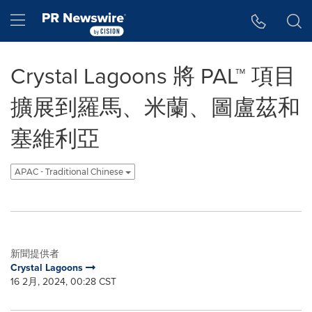
Accessibility Statement
Skip Navigation
Hamburger menu
Crystal Lagoons 將 PAL™ 項目
擴展到羅馬、米蘭、圖盧茲和
塞維利亞
APAC - Traditional Chinese
新聞提供者
Crystal Lagoons
16 2月, 2024, 00:28 CST