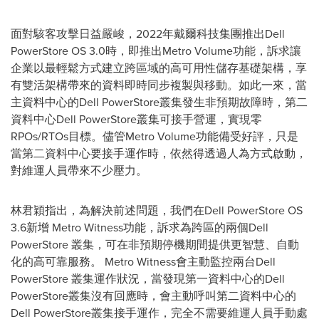
面對駭客攻擊日益嚴峻，2022年戴爾科技集團推出Dell
PowerStore OS 3.0時，即推出Metro Volume功能，訴求讓
企業以最輕鬆方式建立跨區域的高可用性儲存基礎架構，享
有雙活架構帶來的資料即時同步複製與移動。如此一來，當
主資料中心的Dell PowerStore叢集發生非預期故障時，第二
資料中心Dell PowerStore叢集可接手營運，實現零
RPOs/RTOs目標。儘管Metro Volume功能備受好評，只是
當第二資料中心要接手運作時，依然得透過人為方式啟動，
對維運人員帶來不少壓力。
林君穎指出，為解決前述問題，
我
們在Dell PowerStore OS
3.6新增 Metro Witness功能，訴求為跨區的兩個Dell
PowerStore 叢集，可在非預期停機期間提供更智慧、自動
化的高可靠服務。 Metro Witness會主動監控兩台Dell
PowerStore 叢集運作狀況，當發現第一資料中心的Dell
PowerStore叢集沒有回應時，會主動呼叫第二資料中心的
Dell PowerStore叢集接手運作，完全不需要維運人員手動處