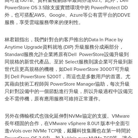
高可達150TB、資料重複刪除率最高亦達65:1。此外，Dell
PowerStore OS 3.5除支援實體環境中的 PowerProtect DD
外，也可搭配AWS、Google、Azure等公有雲平台的DDVE
服務，享受雲端服務帶來的便利性。
林君穎指出，
我
們針對合約客戶推出的Data In Place by
Anytime Upgrade資料就地 (DIP) 升級服務分成兩部分，
Standard服務允許企業將原有Dell PowerStore設備升級到
同規格的新世代產品。至於 Select服務則讓企業可升級到新
世代且更高規格的機種，如Dell PowerStore 3000T可升級
到 Dell PowerStore 5200T，而這也是多數用戶的首選。尤
其藉由技術工程師與 PowerStore Manager協助，每次升級
只針對設備中的一個節點進行升級，所以升級過程中設備完
全不需停機，原有應用服務可維持正常運作。
另外在傳輸模式也強化延伸對NVMe協定的支援。VMware
長年穩固的合作，在VMware vSphere 8.0U1 版本中全面引
進vVols over NVMe TCP後，戴爾科技集團也在第一時間於