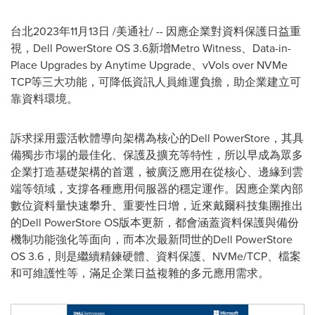
台北
2023年11月13日
/美通社/ -- 因應企業對資料保護日益重
視，Dell PowerStore OS 3.6新增Metro Witness、Data-in-
Place Upgrades by Anytime Upgrade、vVols over NVMe
TCP等三大功能，可降低資訊人員維運負擔，助企業建立可
靠資料環境。
訴求採用靈活軟體導向架構為核心的Dell PowerStore，其具
備獨步市場的最佳化、保護及擴充等特性，所以早成為眾多
企業打造基礎架構的首選，被廣泛應用在從核心、邊緣到雲
端等領域，支撐各種應用伺服器的穩定運作。因應企業內部
數位資料量快速攀升、重要性日增，近來戴爾科技集團推出
的Dell PowerStore OS版本更新，都會涵蓋資料保護與備份
機制功能強化等面向，而本次最新問世的Dell PowerStore
OS 3.6，則是繼續精鍊硬體、資料保護、NVMe/TCP、檔案
和可維護性等，滿足企業日益複雜的多元應用需求。