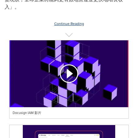
入」。
Continue Reading
Docusign IAM 影片