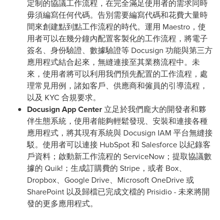
定制的協議工作流程，在完全滿足使用者的需求同時
毋須編寫任何代碼。告別需要編寫代碼和花費大量時
間來創建點到點工作流程的時代。運用 Maestro，使
用者可以在幾分鐘內配置客製化的工作流程，將電子
簽名、身份驗證、數據驗證等 Docusign 功能與第三方
應用程式結合起來，無縫連接至其業務流程中。未
來，使用者將可以利用我們預先配置的工作流程，處
理常見用例，諸如客戶、供應商和僱員的引導流程，
以及 KYC 合規要求。
Docusign
App Center
立足於我們龐大的開發者和夥
伴生態系統，使用者能夠輕鬆發現、安裝和連接各種
應用程式，將其現有系統與 Docusign IAM 平台無縫接
駁。使用者可以連接 HubSpot 和 Salesforce 以紀錄客
戶資料；啟動新工作流程的 ServiceNow；提取協議數
據的 Quik!；生成訂購費的 Stripe，或者 Box、
Dropbox、Google Drive、Microsoft OneDrive 或
SharePoint 以及歸檔已完成文檔的 Prisidio - 未來將開
發的更多應用程式。