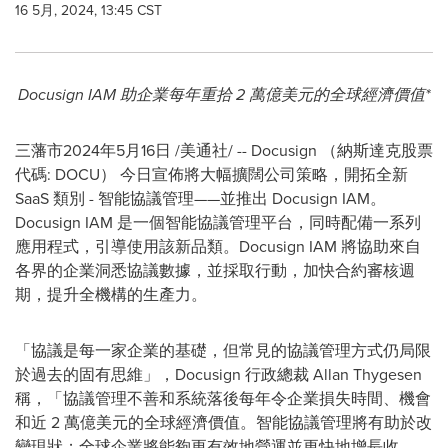
16 5月, 2024, 13:45 CST
Docusign
IAM
助企業每年重拾
2
萬億美元的全球經濟價值
*
三藩市2024年5月16日 /美通社/ -- Docusign （納斯達克股票
代碼: DOCU） 今日宣佈將大幅擴闊公司策略，開拓全新
SaaS 類別 - 智能協議管理——並推出 Docusign IAM。
Docusign IAM 是一個智能協議管理平台，同時配備一系列
應用程式，引導使用該新品類。Docusign IAM 將協助來自
各界的企業洞悉協議數據，並採取行動，加快合約審核週
期，提升全機構的生產力。
「協議是每一家企業的基礎，但常見的協議管理方式仍局限
於過去的固有思維」，Docusign 行政總裁 Allan Thygesen
稱，「協議管理不善和系統落後每年令企業損失時間、機會
和近 2 萬億美元的全球經濟價值。智能協議管理將有助於改
變現狀；全球企業將能夠更有效地營運並更快地增長收