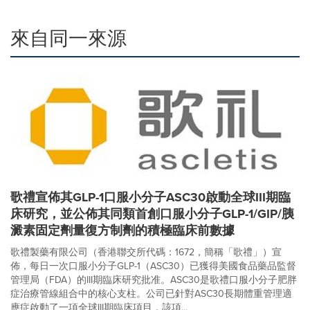
來自同一來源
歌禮宣佈其GLP-1口服小分子ASC30啟動全球III期臨
床研究，並公佈其同類首創口服小分子GLP-1/GIP/胰
澱素固定劑量復方制劑的積極臨床前數據
歌禮製藥有限公司（香港聯交所代碼：1672，簡稱「歌禮」）宣
佈，每日一次口服小分子GLP-1（ASC30）已獲得美國食品藥品監督
管理局（FDA）的III期臨床研究批准。ASC30是歌禮口服小分子肥胖
症治療管線組合中的核心支柱。公司已針對ASC30長期體重管理適
應症啟動了一項全球III期臨床項目，該項...