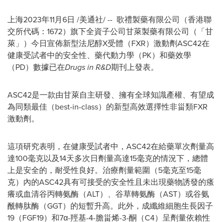
上海
2023年11月6日
/美通社/ -- 歌禮製藥有限公司（香港聯
交所代碼：1672）旗下全資子公司甘萊製藥有限公司（「甘
萊」）今日宣佈新型法尼醇X受體（FXR）激動劑ASC42在
健康受試者中的安全性、藥代動力學（PK）和藥效學
（PD）數據已在
Drugs in R&D
期刊上發表
。
ASC42是一款由甘萊自主研發、擁有全球知識產權、有望成
為同類最佳（best-in-class）的新型高效選擇性非甾類FXR
激動劑。
這項研究表明，在健康受試者中，ASC42在給藥單次劑量高
達100毫克以及14天多次日劑量高達15毫克的情況下，總體
上是安全的，耐受性良好。治療劑量範圍（5毫克至15毫
克）內的ASC42具有可接受的安全性且未出現藥物誘發的瘙
癢或血清谷丙轉氨酶（ALT）、谷草轉氨酶（AST）或谷氨
酰轉肽酶（GGT）的短暫升高。此外，成纖維細胞生長因子
19（FGF19）和7α-羥基-4-膽甾烯-3-酮（C4）呈劑量依賴性