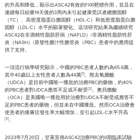
的升高和降低，顯示出ASC42有效的FXR靶標作用，並且在
連續每日給藥14天後的3周內未引起健康受試者總膽固醇
（TC）、高密度脂蛋白膽固醇（HDL-C）和低密度脂蛋白膽
固醇（LDL-C）水平的顯著變化。這項研究結果為繼續研究
ASC42在非酒精性脂肪肝病（NAFLD）/非酒精性脂肪性肝
炎（NASH）/原發性膽汁性膽管炎（PBC）患者中的應用提
供了支持。
一項流行病學研究顯示，
中國的PBC患者人數約為65.6萬，
[1]
其中40歲以上女性患者人數為44萬
。熊去氧膽酸
（UDCA）是目前中國唯一獲批的治療PBC的藥物，約40%
[2]
的PBC患者對UDCA應答不足或不耐受
。奧貝膽酸
（OCA）是美國唯一獲批用於治療對UDCA不耐受或應答不
足的PBC患者的藥物，但並未在中國獲批。然而OCA治療會
使患者的瘙癢症發生率大幅增加，並引起LDL-C水平升高
[3]
。
2023年7月20日，甘萊宣佈ASC42治療PBC的II期臨床試驗