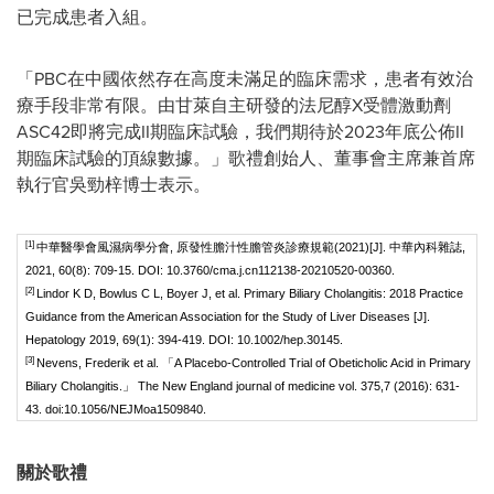
已完成患者入組。
「PBC在中國依然存在高度未滿足的臨床需求，患者有效治
療手段非常有限。由甘萊自主研發的法尼醇X受體激動劑
ASC42即將完成II期臨床試驗，我們期待於2023年底公佈II
期臨床試驗的頂線數據。」歌禮創始人、董事會主席兼首席
執行官吳勁梓博士表示。
[1]
中華醫學會風濕病學分會, 原發性膽汁性膽管炎診療規範(2021)[J]. 中華內科雜誌,
2021, 60(8): 709-15. DOI: 10.3760/cma.j.cn112138-20210520-00360.
[2]
Lindor K D, Bowlus C L, Boyer J, et al. Primary Biliary Cholangitis: 2018 Practice
Guidance from the American Association for the Study of Liver Diseases [J].
Hepatology 2019, 69(1): 394-419. DOI: 10.1002/hep.30145.
[3]
Nevens, Frederik et al. 「A Placebo-Controlled Trial of Obeticholic Acid in Primary
Biliary Cholangitis.」 The New England journal of medicine vol. 375,7 (2016): 631-
43. doi:10.1056/NEJMoa1509840.
關於歌禮