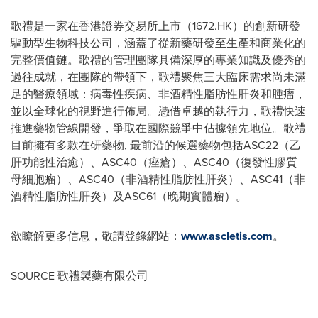
歌禮是一家在香港證券交易所上市（1672.HK）的創新研發
驅動型生物科技公司，涵蓋了從新藥研發至生產和商業化的
完整價值鏈。歌禮的管理團隊具備深厚的專業知識及優秀的
過往成就，在團隊的帶領下，歌禮聚焦三大臨床需求尚未滿
足的醫療領域：病毒性疾病、非酒精性脂肪性肝炎和腫瘤，
並以全球化的視野進行佈局。憑借卓越的執行力，歌禮快速
推進藥物管線開發，爭取在國際競爭中佔據領先地位。歌禮
目前擁有多款在研藥物, 最前沿的候選藥物包括ASC22（乙
肝功能性治癒）、ASC40（痤瘡）、ASC40（復發性膠質
母細胞瘤）、ASC40（非酒精性脂肪性肝炎）、ASC41（非
酒精性脂肪性肝炎）及ASC61（晚期實體瘤）。
欲瞭解更多信息，敬請登錄網站：
www.ascletis.com
。
SOURCE 歌禮製藥有限公司