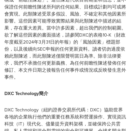
保證任何前瞻性陳述所列的任何結果、目標或計劃均可或將
會實現。此類陳述受眾多假設、風險、不確定和其他因素所
影響。這些因素可能導致實際結果與此類陳述中描述的結
果，存在重大差異。當中許多因素，超出我們的控制範圍。
欲了解這些因素的書面描述，請參閱DXC的表格10-K（財政
年度截至2024年3月31日的年報）的「風險因素」標題部
份，以及後續向SEC申報的任何更新資料。讀者切勿過度依
賴此類陳述，而此類陳述僅限聲明當日為準。除非法律要
求，我們不承擔任何更新義務、為任何前瞻性陳述發佈任何
修訂、本文件日期之後報告任何事件或情況或反映發生意外
事件。
DXC Technology簡介
DXC Technology（紐約證券交易所代碼：DXC）協助世界
各地的企業執行他們的重要任務系統和營運操作、實現資訊
科技（IT）現代化、儘量提升資料架構，並確保跨公共雲
端、私人雲端和混合型雲端的安全和可擴展。全球多間大型