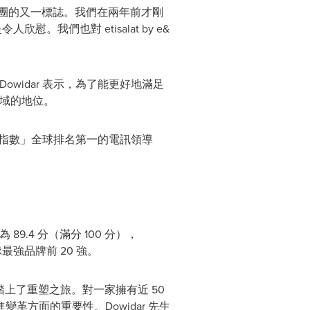
球科技集團的又一標誌。我們在兩年前才剛
我們也對 etisalat by e&
」
widar 表示，為了能更好地滿足
領域的地位。
年品牌守護指數」全球排名第一的電訊領導
為 89.4 分（滿分 100 分），
球最強品牌前 20 強。
& 已經踏上了重塑之旅。對一家擁有近 50
方面的重要性。Dowidar 先生