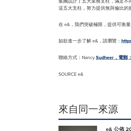
集團設計了五大業務支柱，滿足不同客戶群的需求：et
這五大支柱，努力提供無與倫比的
在 e&，我們突破極限，提供可衡
如欲進一步了解 e&，請瀏覽：
http
聯絡方式：Nancy
Sudheer，電郵
SOURCE e&
來自同一來源
e& 公佈 