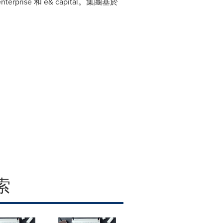
rprise 和 e& capital。集團基於
索