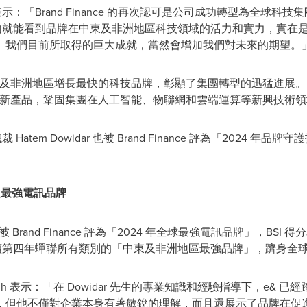
idar 表示：「Brand Finance 的再次認可是公司成功轉型為全
就能看到品牌在中東及非洲地區科技領域的活力和實力，實在是令人欣慰。
。我們目前所取得的巨大成就，當然會增加我們對未來的期望。
及非洲地區增長最快的科技品牌，彰顯了集團轉型的迅猛進展。Do
創新產品，鞏固集團在人工智能、物聯網和雲端運算等新興技術
atem Dowidar 也被 Brand Finance 評為「2024 
及最強電訊品牌
& 被 Brand Finance 評為「2024 年全球最強電訊品牌」，BSI 得分
y e& 也連續第四年蟬聯所有類別的「中東及非洲地區最強品牌」，躋身全
vid Haigh 表示：「在 Dowidar 先生的專業知識和經驗指導下，e
但他不僅對企業本身有著敏銳的理解，而且還展示了品牌在促進變革