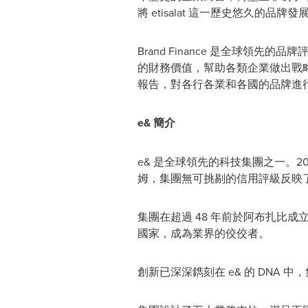
將 etisalat 這一歷史悠久的
Brand Finance 是全球領
的財務價值，幫助各類企業做出戰略決策。
報告，對各行各業和各國的品牌進
e&
簡介
e& 是全球領先的科技集團之一。20
姆，集團無可挑剔的信用評級反映
集團在超過 48 年前於阿布扎比
國家，成為業界的佼佼者。
創新已深深鐫刻在 e& 的 DN