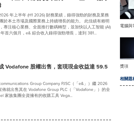
姆
2026 年上半年 (H1 2026) 財務業績，錄得強勁的財務及業務
團於本土市場及國際業務上持續增長的能力。 此佳績有賴明
電腦與
，專注核心業務、全面推行數碼轉型，並加快以人工智能 (AI)
年首六個月，e& 綜合收入錄得強勁增長，達到 381...
成 Vodafone 股權出售，套現現金收益達 59.5
獎項
相關題
lecommunications Group Company PJSC（「e&」）繼 2026
日宣佈就出售其在 Vodafone Group PLC（「Vodafone」）的全
el 家族集團全資擁有的收購工具 Vega...