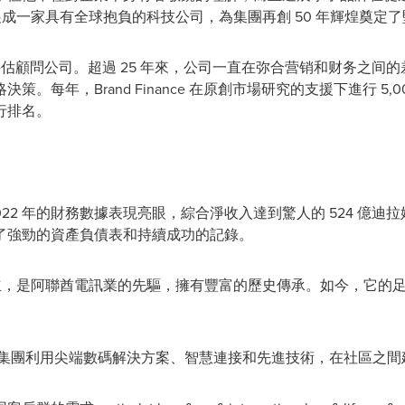
品牌發展成一家具有全球抱負的科技公司，為集團再創 50 年輝煌奠定
先的品牌評估顧問公司。超過 25 年來，公司一直在弥合营销和财务
每年，Brand Finance 在原創市場研究的支援下進行 5,00
行排名。
22 年的財務數據表現亮眼，綜合淨收入達到驚人的 524 億迪拉
了強勁的資產負債表和持續成功的記錄。
成立，是阿聯酋電訊業的先驅，擁有豐富的歷史傳承。如今，它的足跡
A 中，集團利用尖端數碼解決方案、智慧連接和先進技術，在社區之