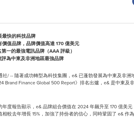
長最快的科技品牌
有價值品牌，品牌價值高達
170
億美元
名第一的最強電訊品牌（
AAA
評級）
被評為中東及非洲地區最強品牌
通社/ -- 隨著成功轉型為科技集團，e& 已蓬勃發展為中東及
4 Brand Finance Global 500 Report》排名出爐，e
度報告顯示，e& 品牌組合價值在 2024 年飆升至 170 億
較去年增長 15%，加強了持份者的信心，同時鞏固了 e& 作為 