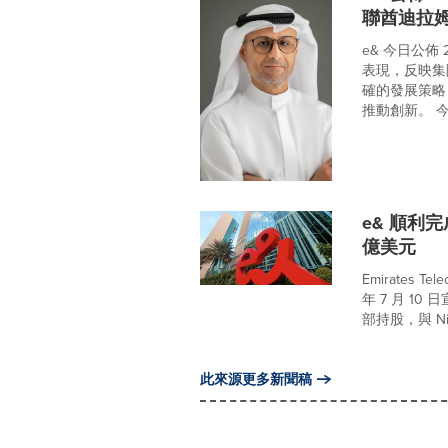
聯酋迪拉
e& 今日公佈 
表現，反映集
確的發展策略
推動創新。 今
e& 順利完
億美元
Emirates Te
年 7 月 10 
部持股，與 Ni
此來源更多新聞稿