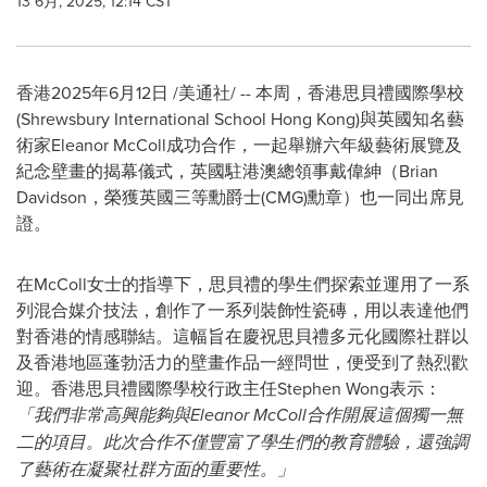
13 6月, 2025, 12:14 CST
香港
2025年6月12日
/美通社/ -- 本周，香港思貝禮國際學校
(Shrewsbury International School Hong Kong)與英國知名藝
術家Eleanor McColl成功合作，一起舉辦六年級藝術展覽及
紀念壁畫的揭幕儀式，英國駐港澳總領事戴偉紳（Brian
Davidson，榮獲英國三等勳爵士(CMG)勳章）也一同出席見
證。
在McColl女士的指導下，思貝禮的學生們探索並運用了一系
列混合媒介技法，創作了一系列裝飾性瓷磚，用以表達他們
對香港的情感聯結。這幅旨在慶祝思貝禮多元化國際社群以
及香港地區蓬勃活力的壁畫作品一經問世，便受到了熱烈歡
迎。香港思貝禮國際學校行政主任Stephen Wong表示：
「我們非常高興能夠與
Eleanor McColl合作開展這個獨一無
二的項目。此次合作不僅豐富了學生們的教育體驗，還強調
了藝術在凝聚社群方面的重要性。」