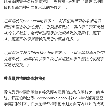
隨著新的雙語課程即將推出，思貝禮已證明自己是香港地區
最具創新精神和文化承諾的學校之一。
思貝禮
校長
Ben Keeling表示：「對反思與革新的承諾是我
們辦學理念的核心所在。
思貝禮
服務於一個由學生和家長組
成的非凡社群，他們都能從學校持續推動的更廣泛、更深
入、更豐富的學習體驗與反思中獲益良多。」
思貝禮
候任校長
Priya Kanthan則表示：「很高興能再次訪問
香港學校，並與家長和學生就
思貝禮
豐富學生體驗的相關事
宜進行交流。」
香港思貝禮國際學校
簡介
香港思貝禮國際學校直接承襲英國最傑出私立學校之一的傳
統。舒茲伯利公學(
Shrewsbury School
)於1552年依據英國皇
家特許狀創立，在廣泛學習和學術卓越方面有著非凡的成就