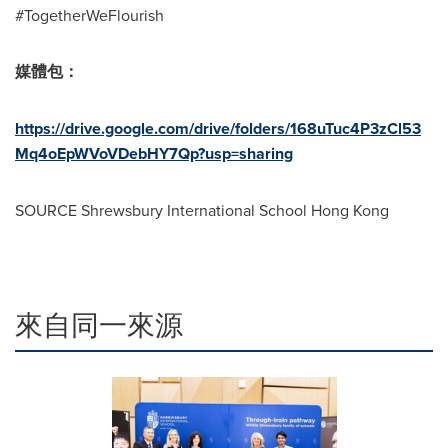
#TogetherWeFlourish
媒體包：
https://drive.google.com/drive/folders/168uTuc4P3zCl53
Mq4oEpWVoVDebHY7Qp?usp=sharing
SOURCE Shrewsbury International School Hong Kong
來自同一來源