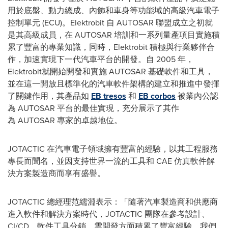
用於底盤、動力總成、內飾和車身等功能域的高級汽車電子
控制單元 (ECU)。Elektrobit 自 AUTOSAR 聯盟成立之初就
是其高級成員，在 AUTOSAR 培訓和一系列量產項目實施積
累了豐富的專業知識，同時，Elektrobit 積極與行業夥伴合
作，加速實現下一代汽車平台的開發。自 2005 年，
Elektrobit就開始開發和實施 AUTOSAR 基礎軟件和工具，
並在這一開放且標準化的汽車軟件架構的建立和推進中發揮
了關鍵作用，其產品如
EB tresos
和
EB corbos
被業內公認
為 AUTOSAR 平台的最佳實現，充分展示了其作
為 AUTOSAR 專家的卓越地位。
JOTACTIC 在汽車電子領域擁有豐富的經驗，以其工程服務
專長而聞名，並因支持世界一流的工具和 CAE 仿真軟件解
決方案製造商而享有盛譽。
JOTACTIC 總經理范繻淵表示：「隨著汽車製造商和供應商
進入軟件和解決方案時代，JOTACTIC 團隊在參考設計、
CI/CD、軟件工具分銷、雲開發方面積累了豐富經驗。我們